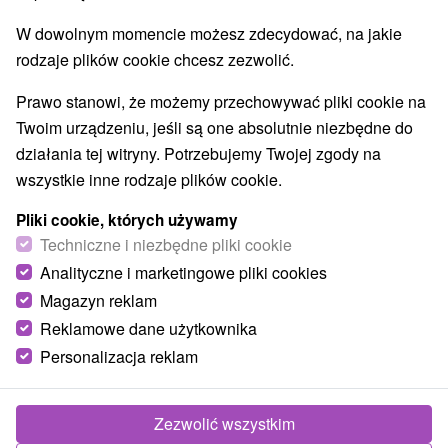
Najlepiej sprzedające
W dowolnym momencie możesz zdecydować, na jakie
rodzaje plików cookie chcesz zezwolić.
Prawo stanowi, że możemy przechowywać pliki cookie na
Twoim urządzeniu, jeśli są one absolutnie niezbędne do
NAJTAŃSZE
NAJDROŻSZE
NA PODSTAWIE OCENY
działania tej witryny. Potrzebujemy Twojej zgody na
wszystkie inne rodzaje plików cookie.
Pliki cookie, których używamy
Techniczne i niezbędne pliki cookie
Analityczne i marketingowe pliki cookies
Magazyn reklam
Reklamowe dane użytkownika
Personalizacja reklam
204,19
zł
od
/noc/osoba
Zezwolić wszystkim