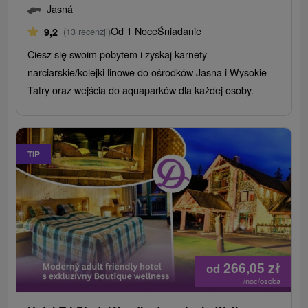
Jasná
Od 1 Noce
Śniadanie
9,2
(13 recenzji)
Ciesz się swoim pobytem i zyskaj karnety
narciarskie/kolejki linowe do ośrodków Jasna i Wysokie
Tatry oraz wejścia do aquaparków dla każdej osoby.
TIP
266,05
zł
od
/noc/osoba