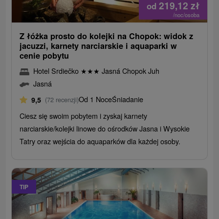
219,12
zł
od
/noc/osoba
Z łóżka prosto do kolejki na Chopok: widok z
jacuzzi, karnety narciarskie i aquaparki w
cenie pobytu
Hotel Srdiečko
★
★
★
Jasná Chopok Juh
Jasná
Od 1 Noce
Śniadanie
9,5
(72 recenzji)
Ciesz się swoim pobytem i zyskaj karnety
narciarskie/kolejki linowe do ośrodków Jasna i Wysokie
Tatry oraz wejścia do aquaparków dla każdej osoby.
TIP