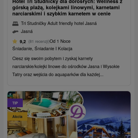
Hotel Tri Studničky dla dorosłych: Wellness z
górską plażą, kolejkami linowymi, karnetami
narciarskimi i szybkim karnetem w cenie
Tri Studničky Adult friendly hotel Jasná
Jasná
Od 1 Noce
9,2
(81 recenzji)
Śniadanie, Śniadanie I Kolacja
Ciesz się swoim pobytem i zyskaj karnety
narciarskie/kolejki linowe do ośrodków Jasna i Wysokie
Tatry oraz wejścia do aquaparków dla każdej...
TIP
Akcia