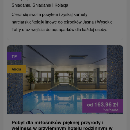
Śniadanie, Śniadanie I Kolacja
Ciesz się swoim pobytem i zyskaj karnety
narciarskie/kolejki linowe do ośrodków Jasna i Wysokie
Tatry oraz wejścia do aquaparków dla każdej osoby.
TIP
Akcia
163,96
zł
od
/noc/osoba
Pobyt dla miłośników pięknej przyrody i
wellness w przyjemnym hotelu rodzinnym w