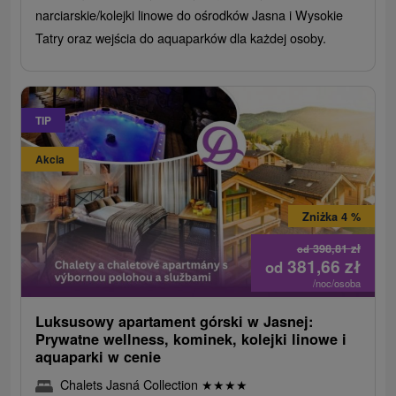
narciarskie/kolejki linowe do ośrodków Jasna i Wysokie
Tatry oraz wejścia do aquaparków dla każdej osoby.
TIP
Akcia
Zniżka 4 %
398,81
zł
od
381,66
zł
od
/noc/osoba
Luksusowy apartament górski w Jasnej:
Prywatne wellness, kominek, kolejki linowe i
aquaparki w cenie
Chalets Jasná Collection
★
★
★
★