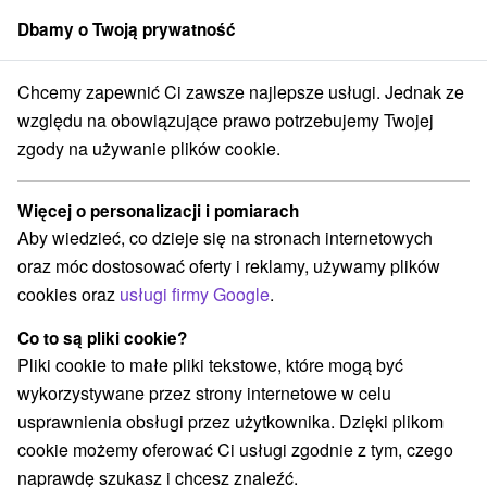
Dbamy o Twoją prywatność
członek grupy
Sorger
Chcemy zapewnić Ci zawsze najlepsze usługi. Jednak ze
cjalne oferty na Słowacji
Stredné Slovensko
Žilinský kraj
Jasná
względu na obowiązujące prawo potrzebujemy Twojej
zgody na używanie plików cookie.
Najlepsze opinie specjalne oferty
na Słowacji Jasná
Więcej o personalizacji i pomiarach
Aby wiedzieć, co dzieje się na stronach internetowych
Kategorie
oraz móc dostosować oferty i reklamy, używamy plików
cookies oraz
usługi firmy Google
.
Wszystkie kategorie
Pobyty z rabatem
(10)
Wellness pobyty
Wyjazdy weekendowe
(11)
(12)
Co to są pliki cookie?
Romantyczne wypady
Pobyty dla seniorów
(4)
(7)
Pliki cookie to małe pliki tekstowe, które mogą być
Wakacje rodzinne
(11)
wykorzystywane przez strony internetowe w celu
usprawnienia obsługi przez użytkownika. Dzięki plikom
cookie możemy oferować Ci usługi zgodnie z tym, czego
Wybierz lokalizację lub datę
naprawdę szukasz i chcesz znaleźć.