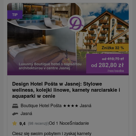
TIP
Zniżka 32 %
418,75
zł
od
282,80
zł
od
/noc/osoba
Design Hotel Pošta w Jasnej: Stylowe
wellness, kolejki linowe, karnety narciarskie i
aquaparki w cenie
Boutique Hotel Pošta
★
★
★
★
Jasná
Jasná
Od 1 Noce
Śniadanie
9,4
(98 recenzji)
Ciesz się swoim pobytem i zyskaj karnety