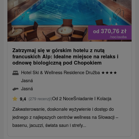
370,76
zł
od
/noc/osoba
Zatrzymaj się w górskim hotelu z nutą
francuskich Alp: Idealne miejsce na relaks i
odnowę biologiczną pod Chopokiem
Hotel Ski & Wellness Residence Družba
★
★
★
★
Jasná
Jasná
Od 2 Noce
Śniadanie I Kolacja
9,4
(279 recenzji)
Zakwaterowanie, doskonałe wyżywienie i dostęp do
jednego z najlepszych centrów wellness na Słowacji –
basenu, jacuzzi, świata saun i strefy...