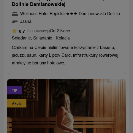
Dolinie Demianowskiej
Wellness Hotel Repiská
★
★
★
Demianowskia Dolinia
Jasná
Od 2 Noce
8,7
(333 recenzji)
Śniadanie, Śniadanie I Kolacja
Czekam na Ciebie nielimitowane korzystanie z basenu,
jacuzzi, saun, karty Liptov Card, infrastruktury rowerowej i
atrakcyjne bonusy hotelowe.
TIP
Akcia