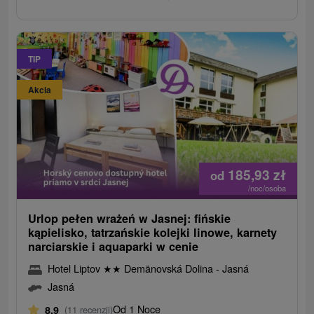
TIP
Akcia
185,93
zł
od
/noc/osoba
Urlop pełen wrażeń w Jasnej: fińskie
kąpielisko, tatrzańskie kolejki linowe, karnety
narciarskie i aquaparki w cenie
Hotel Liptov
★
★
Demänovská Dolina - Jasná
Jasná
Od 1 Noce
8,9
(11 recenzji)