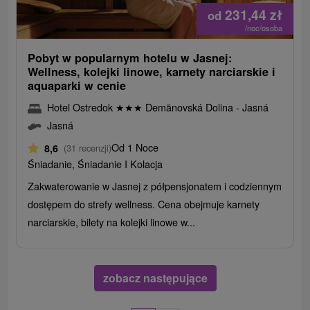
231,44
zł
od
/noc/osoba
Pobyt w popularnym hotelu w Jasnej:
Wellness, kolejki linowe, karnety narciarskie i
aquaparki w cenie
Hotel Ostredok
★
★
★
Demänovská Dolina - Jasná
Jasná
Od 1 Noce
8,6
(31 recenzji)
Śniadanie, Śniadanie I Kolacja
Zakwaterowanie w Jasnej z półpensjonatem i codziennym
dostępem do strefy wellness. Cena obejmuje karnety
narciarskie, bilety na kolejki linowe w...
zobacz następujące