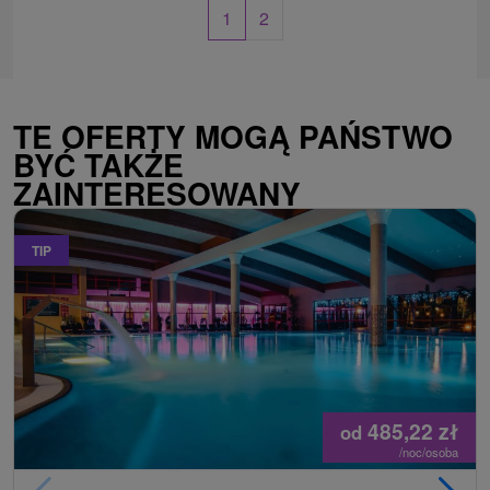
1
2
TE OFERTY MOGĄ PAŃSTWO
BYĆ TAKŻE
ZAINTERESOWANY
TIP
485,22
zł
od
/noc/osoba