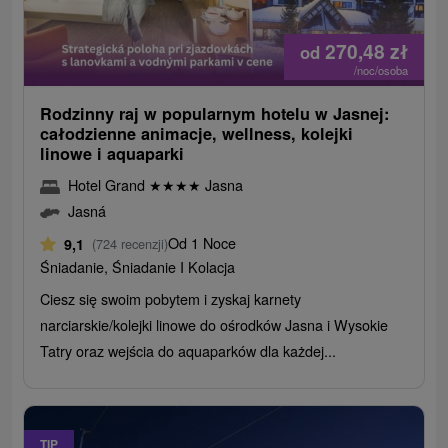
270,48
zł
od
/noc/osoba
Rodzinny raj w popularnym hotelu w Jasnej:
całodzienne animacje, wellness, kolejki
linowe i aquaparki
Hotel Grand
★
★
★
★
Jasna
Jasná
Od 1 Noce
9,1
(724 recenzji)
Śniadanie, Śniadanie I Kolacja
Ciesz się swoim pobytem i zyskaj karnety
narciarskie/kolejki linowe do ośrodków Jasna i Wysokie
Tatry oraz wejścia do aquaparków dla każdej...
TIP