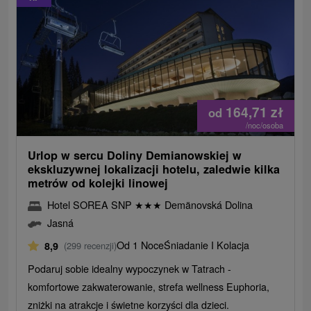
164,71
zł
od
/noc/osoba
Urlop w sercu Doliny Demianowskiej w
ekskluzywnej lokalizacji hotelu, zaledwie kilka
metrów od kolejki linowej
Hotel SOREA SNP
★
★
★
Demänovská Dolina
Jasná
Od 1 Noce
Śniadanie I Kolacja
8,9
(299 recenzji)
Podaruj sobie idealny wypoczynek w Tatrach -
komfortowe zakwaterowanie, strefa wellness Euphoria,
zniżki na atrakcje i świetne korzyści dla dzieci.