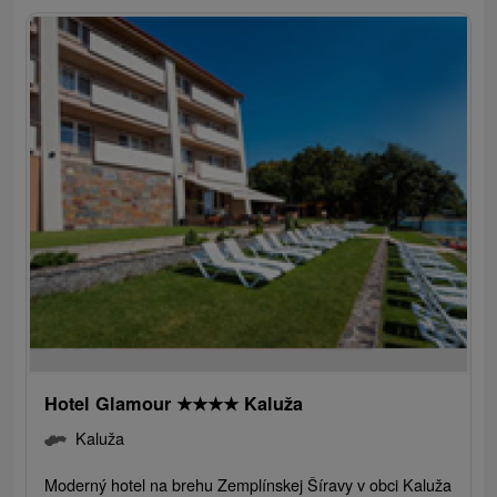
Hotel Glamour
★
★
★
★
Kaluža
Kaluža
Moderný hotel na brehu Zemplínskej Šíravy v obci Kaluža