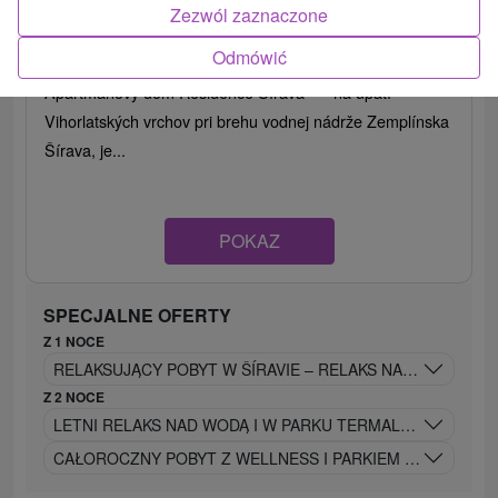
Zezwól zaznaczone
Kaluža
Odmówić
8,0
(1 recenzji)
Apartmánový dom Residence Šírava *** na úpätí
Vihorlatských vrchov pri brehu vodnej nádrže Zemplínska
Šírava, je...
POKAZ
SPECJALNE OFERTY
Z 1 NOCE
RELAKSUJĄCY POBYT W ŠÍRAVIE – RELAKS NAD WODĄ PR
Z 2 NOCE
LETNI RELAKS NAD WODĄ I W PARKU TERMALNYM ŠÍRAVA
CAŁOROCZNY POBYT Z WELLNESS I PARKIEM TERMALNYM Š