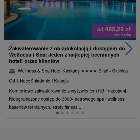
485,22
zł
od
/noc/osoba
Zakwaterowanie z obiadokolacją i dostępem do
Wellness i Spa: Jeden z najlepiej ocenianych
hoteli przez klientów
Wellness & Spa Hotel Kaskady
★
★
★
★
Sliač - Sielnica
Od 1 Noce
Śniadanie I Kolacja
Komfortowe zakwaterowanie z wyżywieniem HB i napojami.
Nieograniczony dostęp do 3000-metrowego spa i wellness,
basenów termalnych, strefy fitness...