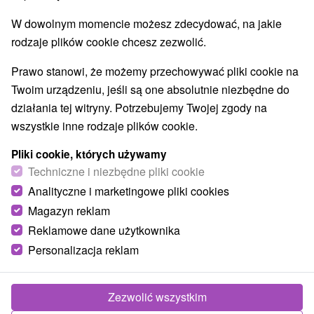
NAJTAŃSZE
NAJDROŻSZE
NA PO
WSZYSTKO
W dowolnym momencie możesz zdecydować, na jakie
rodzaje plików cookie chcesz zezwolić.
Prawo stanowi, że możemy przechowywać pliki cookie na
Twoim urządzeniu, jeśli są one absolutnie niezbędne do
działania tej witryny. Potrzebujemy Twojej zgody na
wszystkie inne rodzaje plików cookie.
Pliki cookie, których używamy
Techniczne i niezbędne pliki cookie
Analityczne i marketingowe pliki cookies
Magazyn reklam
Reklamowe dane użytkownika
220,45
zł
od
Personalizacja reklam
/noc/osoba
om apartamentowy Rezydencja Šírava
★
★
★
Zezwolić wszystkim
Kaluža