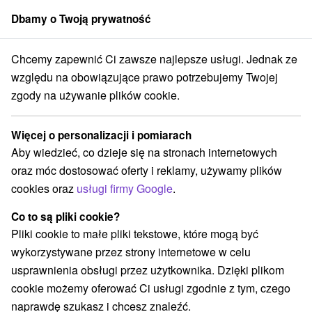
Dbamy o Twoją prywatność
członek grupy
Sorger
Chcemy zapewnić Ci zawsze najlepsze usługi. Jednak ze
Východnom Slovensku
Východné Slovensko
Košický kraj
Kaluža
względu na obowiązujące prawo potrzebujemy Twojej
zgody na używanie plików cookie.
Hotely na Východnom Slovensku
Kaluža
Więcej o personalizacji i pomiarach
Aby wiedzieć, co dzieje się na stronach internetowych
Kategorie
oraz móc dostosować oferty i reklamy, używamy plików
cookies oraz
usługi firmy Google
.
Wszystkie kategorie
Hotele na Slovacji
(3)
Apartmány
Chaty na prenájom
Penzióny
(1)
(11)
(2)
Co to są pliki cookie?
Priváty
(1)
Pliki cookie to małe pliki tekstowe, które mogą być
wykorzystywane przez strony internetowe w celu
usprawnienia obsługi przez użytkownika. Dzięki plikom
Wybierz lokalizację lub datę
cookie możemy oferować Ci usługi zgodnie z tym, czego
naprawdę szukasz i chcesz znaleźć.