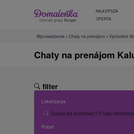
NAJLEPSZA
OFERTA
członek grupy
Sorger
Wprowadzenie
Chaty na prenájom
Východné Sl
Chaty na prenájom Kal
filter
Lokalizacja
Dokąd się wybierasz? Podaj lokalizacj
Pobyt