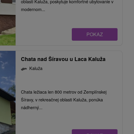
oblasti Kaluža, poskytuje komfortné ubytovanie v
modernom...
POKAZ
Chata nad Šíravou u Laca Kaluža
Kaluža
Chata ležiaca len 800 metrov od Zemplínskej
Šíravy, v rekreačnej oblasti Kaluža, ponúka
nádherný...