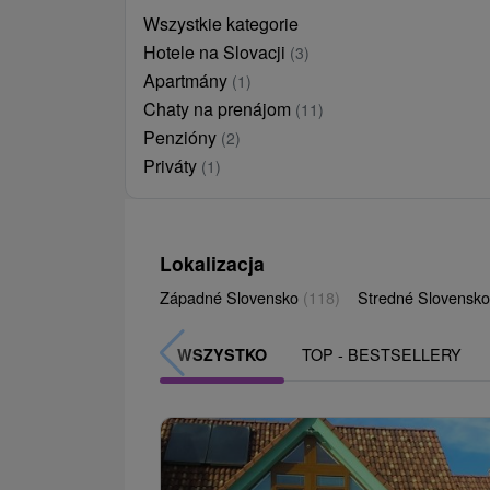
Wszystkie kategorie
Hotele na Slovacji
(3)
Apartmány
(1)
Chaty na prenájom
(11)
Penzióny
(2)
Priváty
(1)
Lokalizacja
Západné Slovensko
(118)
Stredné Slovensk
TOP - BESTSELLERY
WSZYSTKO