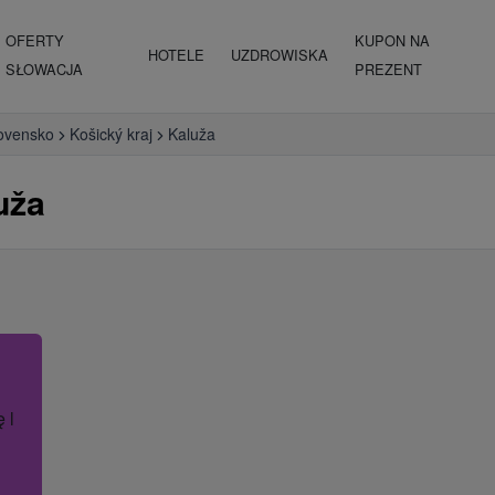
OFERTY
KUPON NA
HOTELE
UZDROWISKA
SŁOWACJA
PREZENT
ovensko
Košický kraj
Kaluža
uža
ę lub nazwę hotelu.