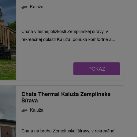
Kaluža
Chata v tesnej blízkosti Zemplínskej šíravy, v
rekreačnej oblasti Kaluža, ponúka komfortné a...
POKAZ
Chata Thermal Kaluža Zemplínska
Šírava
Kaluža
Chata na brehu Zemplínskej šíravy, v rekreačnej