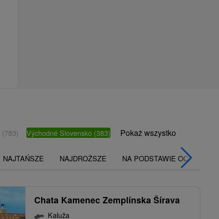
Pokaż wszystko
o
(783)
Východné Slovensko
(383)
NAJTAŃSZE
NAJDROŻSZE
NA PODSTAWIE OCENY
Chata Kamenec Zemplínska Šírava
Kaluža