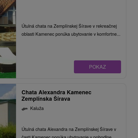
Útulná chata na Zemplínskej Šírave v rekreačnej
oblasti Kamenec ponúka ubytovanie v komfortne...
POKAZ
Chata Alexandra Kamenec
Zemplínska Šírava
Kaluža
Útulná chata Alexandra na Zemplínskej Šírave v
časti Kamenec ponúka ubytovanie v pohodlne