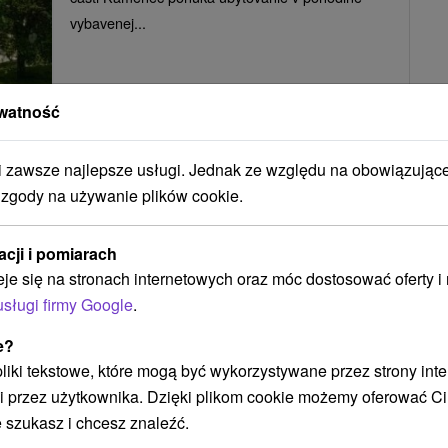
vybavenej...
POKAZ
watność
zawsze najlepsze usługi. Jednak ze względu na obowiązując
Chata Thermalka Kaluža Zemplínska
 zgody na używanie plików cookie.
Šírava
Kaluža
acji i pomiarach
eje się na stronach internetowych oraz móc dostosować oferty 
usługi firmy Google
.
Chata pri Zemplínskej šírave, v rekreačnom
stredisku Kaluža, predstavuje moderne zariadené
e?
ubytovanie, ideálne...
 pliki tekstowe, które mogą być wykorzystywane przez strony int
i przez użytkownika. Dzięki plikom cookie możemy oferować Ci
 szukasz i chcesz znaleźć.
POKAZ