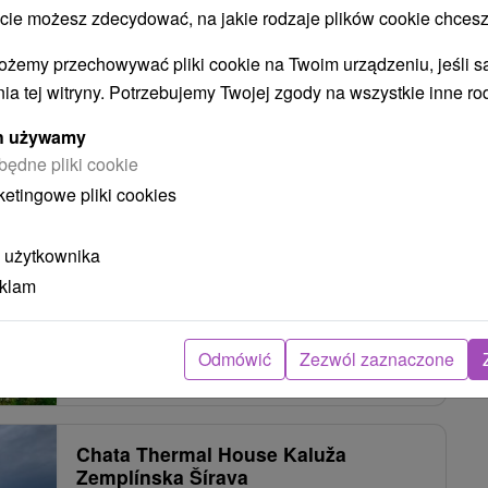
 możesz zdecydować, na jakie rodzaje plików cookie chcesz
ożemy przechowywać pliki cookie na Twoim urządzeniu, jeśli s
Chata Damiva Vinné
ia tej witryny. Potrzebujemy Twojej zgody na wszystkie inne ro
Kaluža
ych używamy
będne pliki cookie
ketingowe pliki cookies
Chata v rekreačnej časti Vinné - Hôrka na
Zemplínskej Šírave ponúka komfortné ubytovanie
 użytkownika
v dvoch...
eklam
Odmówić
Zezwól zaznaczone
POKAZ
Chata Thermal House Kaluža
Zemplínska Šírava