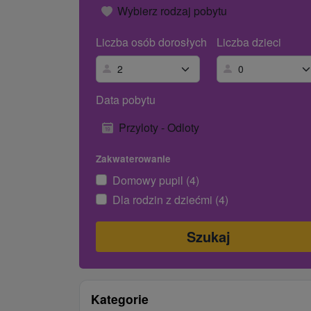
Wybierz rodzaj pobytu
Liczba osób dorosłych
Liczba dzieci
Data pobytu
Przyloty - Odloty
Zakwaterowanie
Domowy pupil (4)
Dla rodzin z dziećmi (4)
Kategorie