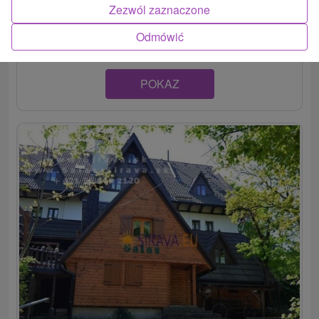
Penzión v rekreačnej oblasti Kaluža prináša ubytovanie
Zezwól zaznaczone
len kúsok od Zemplínskej Šíravy. Na...
Odmówić
POKAZ