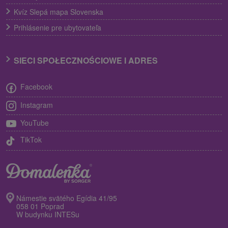
Kvíz Slepá mapa Slovenska
Prihlásenie pre ubytovateľa
SIECI SPOŁECZNOŚCIOWE I ADRES
Facebook
Instagram
YouTube
TikTok
Námestie svätého Egídia 41/95
058 01 Poprad
W budynku INTESu