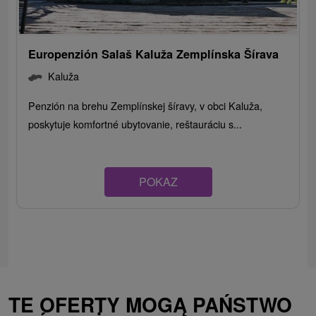
Europenzión Salaš Kaluža Zemplínska Šírava
Kaluža
Penzión na brehu Zemplínskej šíravy, v obci Kaluža,
poskytuje komfortné ubytovanie, reštauráciu s...
POKAZ
TE OFERTY MOGĄ PAŃSTWO