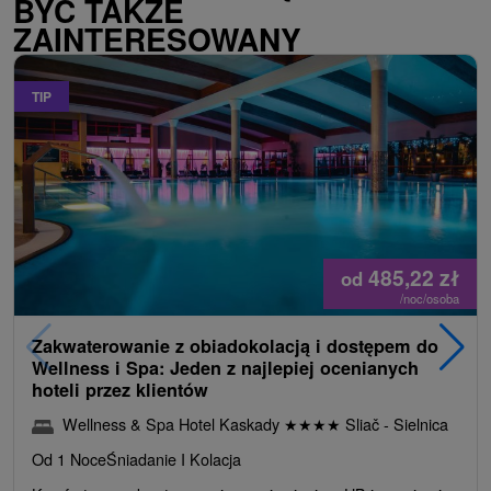
BYĆ TAKŻE
ZAINTERESOWANY
TIP
485,22
zł
od
/noc/osoba
Zakwaterowanie z obiadokolacją i dostępem do
Wellness i Spa: Jeden z najlepiej ocenianych
hoteli przez klientów
Wellness & Spa Hotel Kaskady
★
★
★
★
Sliač - Sielnica
Od 1 Noce
Śniadanie I Kolacja