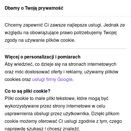
Dbamy o Twoją prywatność
członek grupy
Sorger
Chcemy zapewnić Ci zawsze najlepsze usługi. Jednak ze
Penzióny
Východné Slovensko
Košický kraj
Kaluža
względu na obowiązujące prawo potrzebujemy Twojej
zgody na używanie plików cookie.
Penzióny Kaluža
Więcej o personalizacji i pomiarach
Kategorie
Aby wiedzieć, co dzieje się na stronach internetowych
oraz móc dostosować oferty i reklamy, używamy plików
Wszystkie kategorie
Hotele na Slovacji
(3)
cookies oraz
usługi firmy Google
.
Apartmány
Chaty na prenájom
Penzióny
(1)
(11)
(2)
Priváty
(1)
Co to są pliki cookie?
Pliki cookie to małe pliki tekstowe, które mogą być
wykorzystywane przez strony internetowe w celu
Wybierz lokalizację lub datę
usprawnienia obsługi przez użytkownika. Dzięki plikom
cookie możemy oferować Ci usługi zgodnie z tym, czego
NAJTAŃSZE
NAJDROŻSZE
NA PO
WSZYSTKO
naprawdę szukasz i chcesz znaleźć.