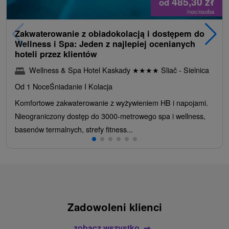
485,30
zł
od
/noc/osoba
Zakwaterowanie z obiadokolacją i dostępem do
Wellness i Spa: Jeden z najlepiej ocenianych
hoteli przez klientów
Wellness & Spa Hotel Kaskady
★
★
★
★
Sliač - Sielnica
Od 1 Noce
Śniadanie I Kolacja
Komfortowe zakwaterowanie z wyżywieniem HB i napojami.
Nieograniczony dostęp do 3000-metrowego spa i wellness,
basenów termalnych, strefy fitness...
Zadowoleni klienci
zobacz wszystko