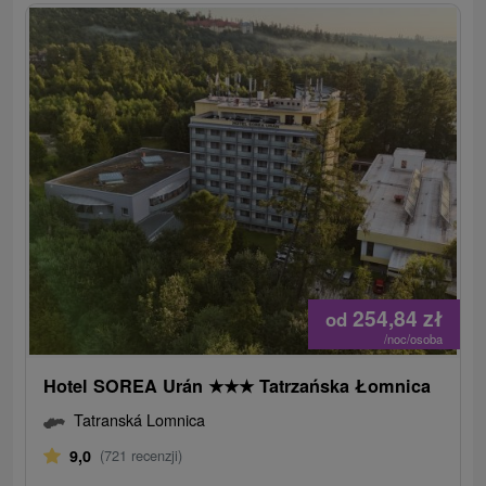
254,84
zł
od
/noc/osoba
Hotel SOREA Urán
★
★
★
Tatrzańska Łomnica
Tatranská Lomnica
9,0
(721 recenzji)