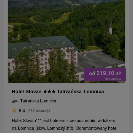
319,10
zł
od
/noc/osoba
Hotel Slovan
★
★
★
Tatrzańska Łomnica
Tatranská Lomnica
9,4
(380 recenzji)
Hotel Slovan*** jest hotelem z bezpośrednim widokiem
na Łomnicę (slow. Lomnický štít). Odremontowany hotel