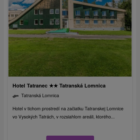
Hotel Tatranec
★
★
Tatranská Lomnica
Tatranská Lomnica
Hotel v tichom prostredí na začiatku Tatranskej Lomnice
vo Vysokých Tatrách, v rozsiahlom areáli, ktorého...