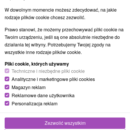
Najlepiej sprzedające
W dowolnym momencie możesz zdecydować, na jakie
rodzaje plików cookie chcesz zezwolić.
1.
Prawo stanowi, że możemy przechowywać pliki cookie na
Twoim urządzeniu, jeśli są one absolutnie niezbędne do
działania tej witryny. Potrzebujemy Twojej zgody na
wszystkie inne rodzaje plików cookie.
323,53
zł
Pliki cookie, których używamy
od
/noc/osoba
Techniczne i niezbędne pliki cookie
Analityczne i marketingowe pliki cookies
Hotel Lomnica
★
★
★
★
Tatrzańska Łomnica
Magazyn reklam
Reklamowe dane użytkownika
Legendarny Hotel Lomnica ***** w centrum
Personalizacja reklam
Tatrzańskiej Łomnicy pisze swoją historię od 1894
roku. Budynek, zaprojektowany przez architekta
Gedeona...
Zezwolić wszystkim