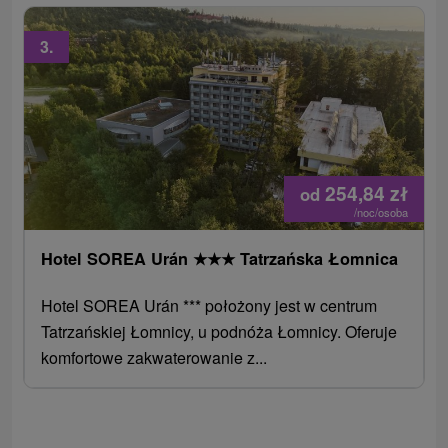
3.
254,84
zł
od
/noc/osoba
Hotel SOREA Urán
★
★
★
Tatrzańska Łomnica
Hotel SOREA Urán *** położony jest w centrum
Tatrzańskiej Łomnicy, u podnóża Łomnicy. Oferuje
komfortowe zakwaterowanie z...