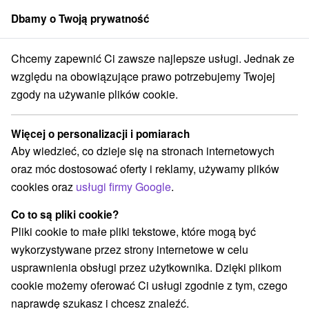
Dbamy o Twoją prywatność
członek grupy
Sorger
Chcemy zapewnić Ci zawsze najlepsze usługi. Jednak ze
atrach
Východné Slovensko
Prešovský kraj
Tatranská Lomnica
względu na obowiązujące prawo potrzebujemy Twojej
zgody na używanie plików cookie.
Hotele w Wysokich Tatrach
Tatranská Lomnica
Więcej o personalizacji i pomiarach
Aby wiedzieć, co dzieje się na stronach internetowych
Kategorie
oraz móc dostosować oferty i reklamy, używamy plików
cookies oraz
usługi firmy Google
.
Wszystkie kategorie
Hotele na Slovacji
(8)
Apartmány
Chaty na prenájom
Drevenice
(26)
(5)
(2)
Co to są pliki cookie?
Kempy
Penzióny
Priváty
Ubytovne
(1)
(6)
(3)
(2)
Pliki cookie to małe pliki tekstowe, które mogą być
wykorzystywane przez strony internetowe w celu
usprawnienia obsługi przez użytkownika. Dzięki plikom
Wybierz lokalizację lub datę
cookie możemy oferować Ci usługi zgodnie z tym, czego
naprawdę szukasz i chcesz znaleźć.