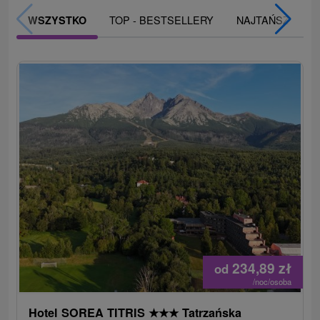
TOP - BESTSELLERY
NAJTAŃSZE
WSZYSTKO
234,89
zł
od
/noc/osoba
Hotel SOREA TITRIS
★
★
★
Tatrzańska