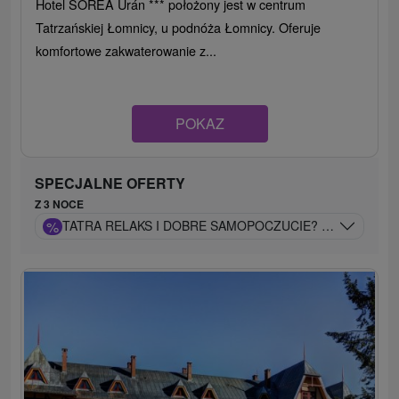
Hotel SOREA Urán *** położony jest w centrum
Tatrzańskiej Łomnicy, u podnóża Łomnicy. Oferuje
komfortowe zakwaterowanie z...
POKAZ
SPECJALNE OFERTY
Z 3 NOCE
%
TATRA RELAKS I DOBRE SAMOPOCZUCIE? PRZYJEDŹ I