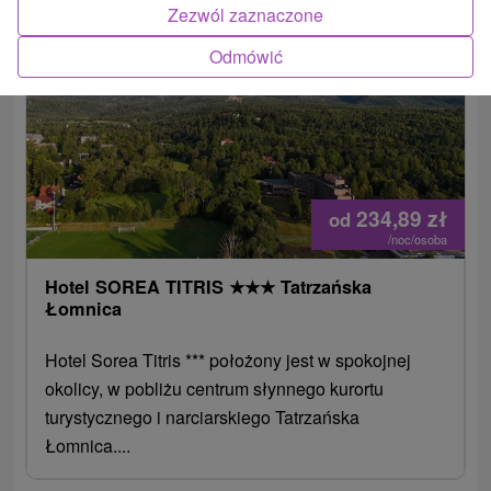
Zezwól zaznaczone
2.
Odmówić
234,89
zł
od
/noc/osoba
Hotel SOREA TITRIS
★
★
★
Tatrzańska
Łomnica
Hotel Sorea Titris *** położony jest w spokojnej
okolicy, w pobliżu centrum słynnego kurortu
turystycznego i narciarskiego Tatrzańska
Łomnica....