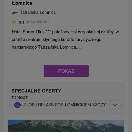
Łomnica
Tatranská Lomnica
9,1
(654 recenzji)
Hotel Sorea Titris *** położony jest w spokojnej okolicy, w
pobliżu centrum słynnego kurortu turystycznego i
narciarskiego Tatrzańska Łomnica....
POKAZ
SPECJALNE OFERTY
Z 2 NOCE
%
URLOP I RELAKS POD ŁOMNICKIEM SZCZYTEM: WODNY