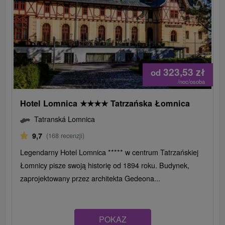
323,53
zł
od
/noc/osoba
Hotel Lomnica
★
★
★
★
Tatrzańska Łomnica
Tatranská Lomnica
9,7
(168 recenzji)
Legendarny Hotel Lomnica ***** w centrum Tatrzańskiej
Łomnicy pisze swoją historię od 1894 roku. Budynek,
zaprojektowany przez architekta Gedeona...
POKAZ