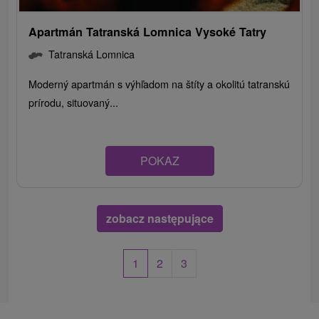
Apartmán Tatranská Lomnica Vysoké Tatry
Tatranská Lomnica
Moderný apartmán s výhľadom na štíty a okolitú tatranskú
prírodu, situovaný...
POKAZ
zobacz następujące
1
2
3