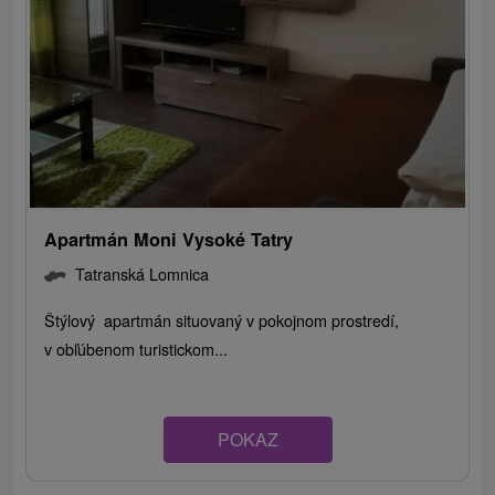
Apartmán Moni Vysoké Tatry
Tatranská Lomnica
Štýlový apartmán situovaný v pokojnom prostredí,
v obľúbenom turistickom...
POKAZ