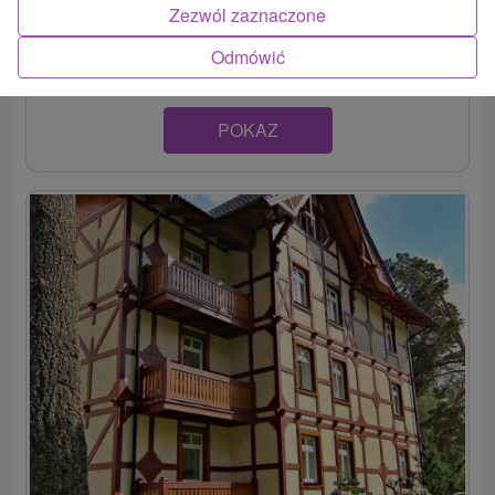
Belveder v centre známej turistickej a lyžiarskej oblasti, v
Zezwól zaznaczone
obci Tatranská Lomnica, ponúka moderné ubytovanie v...
Odmówić
POKAZ