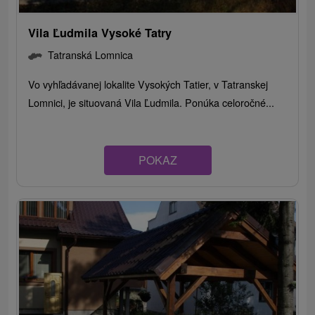
Vila Ľudmila Vysoké Tatry
Tatranská Lomnica
Vo vyhľadávanej lokalite Vysokých Tatier, v Tatranskej
Lomnici, je situovaná Vila Ľudmila. Ponúka celoročné...
POKAZ