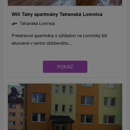
Wili Tatry apartmány Tatranská Lomnica
Tatranská Lomnica
Priestranné apartmány s výhľadom na Lomnický štít
situované v centre obľúbeného...
POKAZ