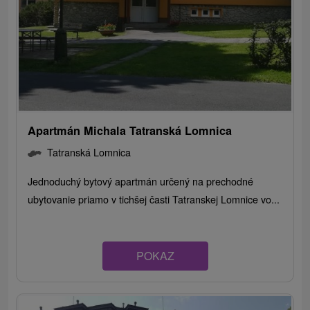
Apartmán Michala Tatranská Lomnica
Tatranská Lomnica
Jednoduchý bytový apartmán určený na prechodné
ubytovanie priamo v tichšej časti Tatranskej Lomnice vo...
POKAZ