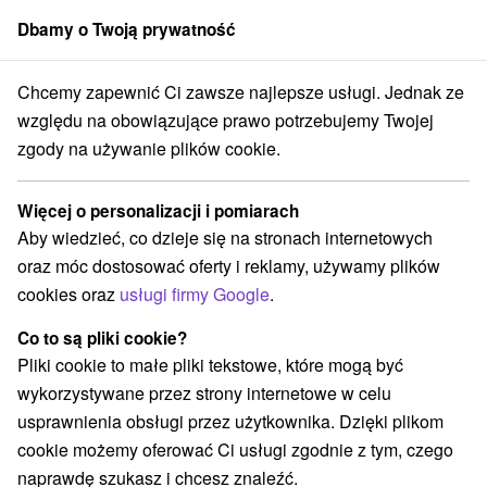
Dbamy o Twoją prywatność
członek grupy
Sorger
Chcemy zapewnić Ci zawsze najlepsze usługi. Jednak ze
rtmány
Východné Slovensko
Prešovský kraj
Tatranská Lomnica
względu na obowiązujące prawo potrzebujemy Twojej
zgody na używanie plików cookie.
Apartmány Tatranská Lomnica
Więcej o personalizacji i pomiarach
Kategorie
Aby wiedzieć, co dzieje się na stronach internetowych
oraz móc dostosować oferty i reklamy, używamy plików
Wszystkie kategorie
Hotele na Slovacji
(8)
cookies oraz
usługi firmy Google
.
Apartmány
Chaty na prenájom
Drevenice
(26)
(5)
(2)
Kempy
Penzióny
Priváty
Ubytovne
(1)
(6)
(3)
(2)
Co to są pliki cookie?
Pliki cookie to małe pliki tekstowe, które mogą być
wykorzystywane przez strony internetowe w celu
Wybierz lokalizację lub datę
usprawnienia obsługi przez użytkownika. Dzięki plikom
cookie możemy oferować Ci usługi zgodnie z tym, czego
TOP - BESTSELLERY
NAJTAŃSZE
WSZYSTKO
naprawdę szukasz i chcesz znaleźć.