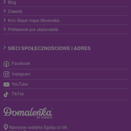
Blog
Zawody
Kvíz Slepá mapa Slovenska
Prihlásenie pre ubytovateľa
SIECI SPOŁECZNOŚCIOWE I ADRES
Facebook
Instagram
YouTube
TikTok
Námestie svätého Egídia 41/95