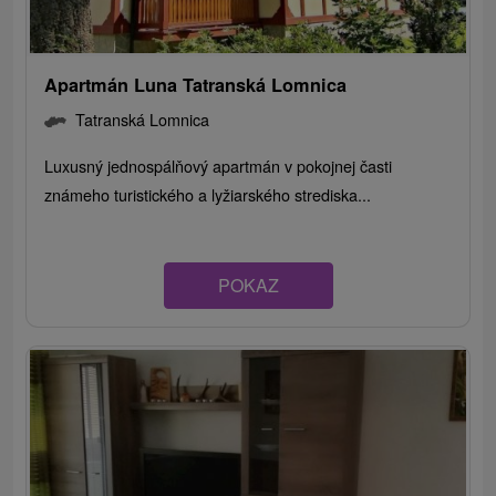
Apartmán Luna Tatranská Lomnica
Tatranská Lomnica
Luxusný jednospálňový apartmán v pokojnej časti
známeho turistického a lyžiarského strediska...
POKAZ