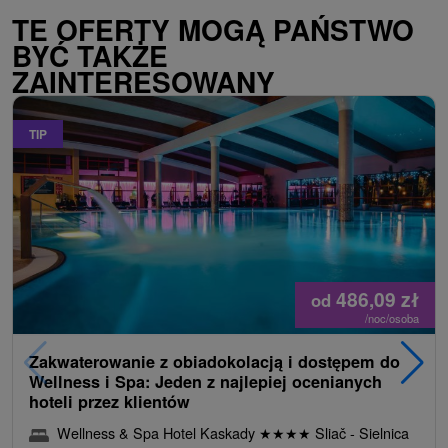
TE OFERTY MOGĄ PAŃSTWO
BYĆ TAKŻE
ZAINTERESOWANY
TIP
486,09
zł
od
/noc/osoba
Zakwaterowanie z obiadokolacją i dostępem do
Wellness i Spa: Jeden z najlepiej ocenianych
hoteli przez klientów
Wellness & Spa Hotel Kaskady
★
★
★
★
Sliač - Sielnica