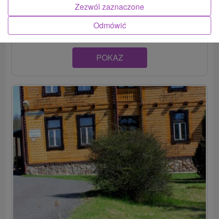
V tichej lokalite obci Tatranská Lomnica vo Vysokých
Zezwól zaznaczone
Tatrách sa nachádza turistická ubytovňa Jamy, ktorá...
Odmówić
POKAZ