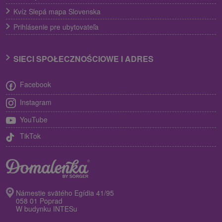
Kvíz Slepá mapa Slovenska
Prihlásenie pre ubytovateľa
SIECI SPOŁECZNOŚCIOWE I ADRES
Facebook
Instagram
YouTube
TikTok
Námestie svätého Egídia 41/95
058 01 Poprad
W budynku INTESu