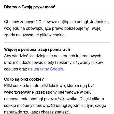
Dbamy o Twoją prywatność
członek grupy
Sorger
Chcemy zapewnić Ci zawsze najlepsze usługi. Jednak ze
ytovne
Východné Slovensko
Prešovský kraj
Tatranská Lomnica
względu na obowiązujące prawo potrzebujemy Twojej
zgody na używanie plików cookie.
Ubytovne Tatranská Lomnica
Więcej o personalizacji i pomiarach
Kategorie
Aby wiedzieć, co dzieje się na stronach internetowych
oraz móc dostosować oferty i reklamy, używamy plików
Wszystkie kategorie
Hotele na Slovacji
(8)
cookies oraz
usługi firmy Google
.
Apartmány
Chaty na prenájom
Drevenice
(26)
(5)
(2)
Kempy
Penzióny
Priváty
Ubytovne
(1)
(6)
(3)
(2)
Co to są pliki cookie?
Pliki cookie to małe pliki tekstowe, które mogą być
wykorzystywane przez strony internetowe w celu
Wybierz lokalizację lub datę
usprawnienia obsługi przez użytkownika. Dzięki plikom
cookie możemy oferować Ci usługi zgodnie z tym, czego
NAJTAŃSZE
NAJDROŻSZE
NA PO
WSZYSTKO
naprawdę szukasz i chcesz znaleźć.