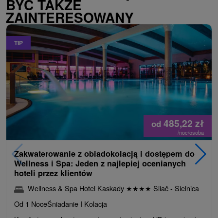
BYĆ TAKŻE
ZAINTERESOWANY
TIP
485,22
zł
od
/noc/osoba
Zakwaterowanie z obiadokolacją i dostępem do
Wellness i Spa: Jeden z najlepiej ocenianych
hoteli przez klientów
Wellness & Spa Hotel Kaskady
★
★
★
★
Sliač - Sielnica
Od 1 Noce
Śniadanie I Kolacja