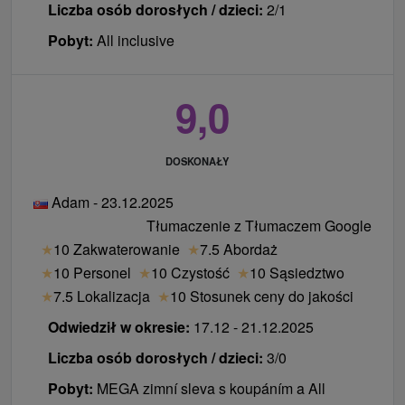
umieszczenia wózka w pokoju
Liczba osób dorosłych / dzieci:
2/1
na życzenie przy zamówieniu: nocnik, wanna,
Pobyt:
All inclusive
stopień do zlewu
menu dla osób z celiakią, inne diety - zgłoś przed
9,0
przyjazdem w zamówieniu
klimatyzacja w pokojach od czerwca do września
w zależności od pogody
DOSKONAŁY
wypożyczalnia i przechowalnia rowerów
Aqua klub (bilard, piłkarzyki, hokej stołowy, tenis
Adam - 23.12.2025
stołowy, trampolina)
Tłumaczenie z Tłumaczem Google
★
10 Zakwaterowanie
★
7.5 Abordaż
dzieci
★
10 Personel
★
10 Czystość
★
10 Sąsiedztwo
Dzieci do 2,99 lat bez prawa do łóżka z dietą i
★
7.5 Lokalizacja
★
10 Stosunek ceny do jakości
wejściem do basenu bezpłatnie.
Odwiedził w okresie:
17.12 - 21.12.2025
Łóżeczko dziecięce za opłatą.
Liczba osób dorosłych / dzieci:
3/0
Ceny - Suplementy
Pobyt:
MEGA zimní sleva s koupáním a All
Płacą po przyjeździe w recepcji.