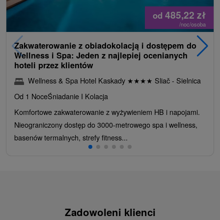
485,22
zł
od
/noc/osoba
Zakwaterowanie z obiadokolacją i dostępem do
Wellness i Spa: Jeden z najlepiej ocenianych
hoteli przez klientów
Wellness & Spa Hotel Kaskady
★
★
★
★
Sliač - Sielnica
Od 1 Noce
Śniadanie I Kolacja
Komfortowe zakwaterowanie z wyżywieniem HB i napojami.
Nieograniczony dostęp do 3000-metrowego spa i wellness,
basenów termalnych, strefy fitness...
Zadowoleni klienci