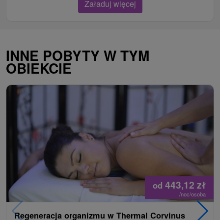
Załaduj więcej
INNE POBYTY W TYM
OBIEKCIE
443,12
zł
od
/noc/osoba
Regeneracja organizmu w Thermal Corvinus