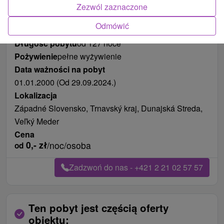
Zdjęcia od klientów
+12
Zezwól zaznaczone
Odmówić
Długość pobytu
od 127 noce
Pożywienie
pełne wyżywienie
Data ważności na pobyt
01.01.2000 (Od 29.09.2024.)
Lokalizacja
Západné Slovensko, Trnavský kraj, Dunajská Streda,
Veľký Meder
Cena
0,-
zł
/noc/osoba
od
Zadzwoń do nas - +421 2 21 02 57 57
Ten pobyt jest częścią oferty
obiektu: