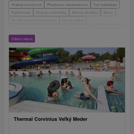
recepcją
Atrakcje turystyczne
Planetarium i obserwatorium
Tory bobslejowe
pobyty na 7 i więcej nocy - po uzgodnieniu,
Kolejki linowe
Atrakcje z adrenaliną
Atrakcje dla dzieci
Sporty
zazwyczaj czwartek, piątek, niedziela
Ośrodki i miasteczka dziecięce
Muzea i galerie
sobota – nie jest dniem początkowym
Ogrody zoologiczne i fermy zwierząt
Escaperoom
Ogrody botaniczne
Parki miejskie i zamkowe
Loty widokowe i rejsy wycieczkowe
Tarcze
Zobacz więcej
Jeziora, jeziora, zbiorniki wodne
Zabytki techniki
Pomniki
Wodospady
Kościoły drewniane
Zamki, pałace, ruiny
Aquaparki, baseny
Źródła
Teatry
Jaskinie
Jazda konna
Skanseny
Túry a turistické chodníky
Areny laserowe i paintball
Zamki
Chaty górskie
Miejsca sakralne
Rafting, rafting, rafting
Wieże obserwacyjne i chodniki
Obiekty architektoniczne
Ośrodek narciarski
Pola golfowe
Tory gokartowe
Amfiteatry i kina w przyrodzie
Szlaki winne
Cyklotrasy
Thermal Corvinius Veľký Meder