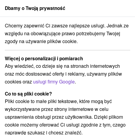
Dbamy o Twoją prywatność
członek grupy
Sorger
Chcemy zapewnić Ci zawsze najlepsze usługi. Jednak ze
eder
MEGA zniżka zimowa z pływaniem i All Inclusive na terenie kąpie
względu na obowiązujące prawo potrzebujemy Twojej
zgody na używanie plików cookie.
MEGA zniżka zimowa z pływaniem i
All Inclusive na terenie kąpieliska
Więcej o personalizacji i pomiarach
termalnego Veľký Meder
Aby wiedzieć, co dzieje się na stronach internetowych
Oferta wygasła! Wybierz poniżej z aktualnych ofert.
oraz móc dostosować oferty i reklamy, używamy plików
Hotel Thermal Varga
★
★
★
Wielki Meder
Veľký Meder
cookies oraz
usługi firmy Google
.
Co to są pliki cookie?
Przejdź do lokalizacji
Pliki cookie to małe pliki tekstowe, które mogą być
wykorzystywane przez strony internetowe w celu
9,3
doskonały
187 recenzji
·
usprawnienia obsługi przez użytkownika. Dzięki plikom
cookie możemy oferować Ci usługi zgodnie z tym, czego
naprawdę szukasz i chcesz znaleźć.