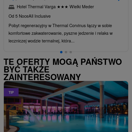
Hotel Thermal Varga
★
★
★
Wielki Meder
Od 5 Noce
All Inclusive
Pobyt regeneracyjny w Thermal Corvinus łączy w sobie
komfortowe zakwaterowanie, pyszne jedzenie i relaks w
leczniczej wodzie termalnej, która...
TE OFERTY MOGĄ PAŃSTWO
BYĆ TAKŻE
ZAINTERESOWANY
TIP