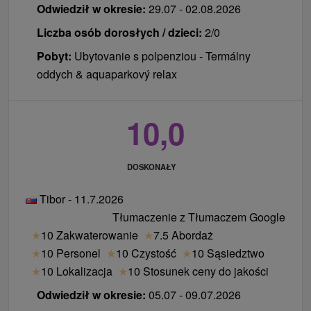
Odwiedził w okresie:
29.07 - 02.08.2026
kącik dla dzieci we wnętrzu Hotelu Thermal Varga
płatny.
***
Internet:
Bezpłatne WiFi w całym hotelu.
Liczba osób dorosłych / dzieci:
2/0
pakiet zajęć w hali: bilard, cymbergaj, piłkarzyki,
Zwierzęta:
Zakwaterowanie ze zwierzętami
Pobyt:
Ubytovanie s polpenziou - Termálny
gry planszowe, książki
domowymi nie jest dozwolone.
oddych & aquaparkový relax
plac zabaw dla dzieci z trampoliną na zewnątrz
Zameldowanie / Wymeldowanie:
w zależności
Hotelu Thermal Varga***, Hotelu Aqua***
od obłożenia hotelu / 11:00
pakiet zajęć na świeżym powietrzu: tenis stołowy,
10,0
badminton, piłki
wypożyczalnia rowerów miejskich, całoroczne
DOSKONAŁY
przechowywanie rowerów
dzieci do lat 3 bezpłatnie: wyżywienie, bilet do
Tibor - 11.7.2026
Aquaparku
Tłumaczenie z Tłumaczem Google
menu dla dzieci, krzesełka dla dzieci dostępne w
★
10 Zakwaterowanie
★
7.5 Abordaż
restauracji
★
10 Personel
★
10 Czystość
★
10 Sąsiedztwo
całodobowy kącik dla mam do podgrzewania
★
10 Lokalizacja
★
10 Stosunek ceny do jakości
jedzenia dla dziecka (mikropiekarnik)
Odwiedził w okresie:
05.07 - 09.07.2026
miejsce do przechowywania wózków i możliwość