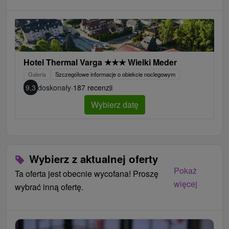
Hotel Thermal Varga
★
★
★
Wielki Meder
Galeria
Szczegółowe informacje o obiekcie noclegowym
9,3
doskonały
·
187 recenzji
Wybierz datę
Wybierz z aktualnej oferty
Pokaż
Ta oferta jest obecnie wycofana! Proszę
więcej
wybrać inną ofertę.