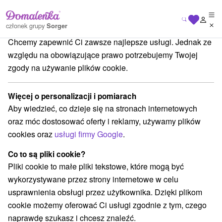
Dbamy o Twoją prywatność
członek grupy
Sorger
Chcemy zapewnić Ci zawsze najlepsze usługi. Jednak ze
nsko
Trnavský kraj
Veľký Meder
Thermal Corvinius Veľký Meder
względu na obowiązujące prawo potrzebujemy Twojej
zgody na używanie plików cookie.
Thermal Corvinius Veľký Meder
Więcej o personalizacji i pomiarach
Wyświetl stronę internetową
Przejdź do
Aby wiedzieć, co dzieje się na stronach internetowych
oraz móc dostosować oferty i reklamy, używamy plików
+421 911 209 964
cookies oraz
usługi firmy Google
.
lkarolyi@corvinustermal.sk
Co to są pliki cookie?
Facebook
Pliki cookie to małe pliki tekstowe, które mogą być
wykorzystywane przez strony internetowe w celu
Promenádna 3221
GPS:
usprawnienia obsługi przez użytkownika. Dzięki plikom
932 01 Veľký Meder
N +47° 50' 44.71''
cookie możemy oferować Ci usługi zgodnie z tym, czego
E +17° 45' 39.17''
naprawdę szukasz i chcesz znaleźć.