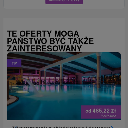
TE OFERTY MOGĄ
PAŃSTWO BYĆ TAKŻE
ZAINTERESOWANY
TIP
485,22
zł
od
/noc/osoba