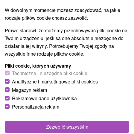
W dowolnym momencie możesz zdecydować, na jakie
rodzaje plików cookie chcesz zezwolić.
Prawo stanowi, że możemy przechowywać pliki cookie na
Twoim urządzeniu, jeśli są one absolutnie niezbędne do
działania tej witryny. Potrzebujemy Twojej zgody na
wszystkie inne rodzaje plików cookie.
Pliki cookie, których używamy
Techniczne i niezbędne pliki cookie
Analityczne i marketingowe pliki cookies
Magazyn reklam
© OpenStreetMap
Reklamowe dane użytkownika
Region turystyczny
Personalizacja reklam
Západné Slovensko, Podunajsko, Južné Slovensko,
Podunajská nížina, Žitný ostrov, Trnavský kraj
Zezwolić wszystkim
Znalazłeś błąd lub chcesz polecić nam nową atrakcję