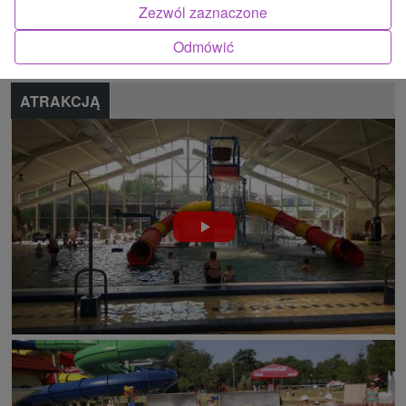
Zezwól zaznaczone
Zgłoś błąd
Odmówić
ATRAKCJĄ