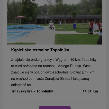
parkowanie na zamkniętym parkingu hotelowym
3,00 € / samochód / noc
utrata lub uszkodzenie basenu, kart parkingowych
i karty z pokoju wynosi 10,00 € / szt.
Kąpielisko termalne Topoľníky
Znajduje się blisko granicy z Węgrami 40 km. Topoľníky
to wieś położona na ramieniu Małego Dunaju. Wieś
znajduje się w południowo-zachodniej Słowacji, 14 km
na wschód od miasta Dunajská Streda i taką samą
odległość na...
Trnavský kraj -
Topoľníky
14.54 Km