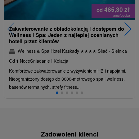
485,30
zł
od
/noc/osoba
Zakwaterowanie z obiadokolacją i dostępem do
Wellness i Spa: Jeden z najlepiej ocenianych
hoteli przez klientów
Wellness & Spa Hotel Kaskady
★
★
★
★
Sliač - Sielnica
Od 1 Noce
Śniadanie I Kolacja
Komfortowe zakwaterowanie z wyżywieniem HB i napojami.
Nieograniczony dostęp do 3000-metrowego spa i wellness,
basenów termalnych, strefy fitness...
Zadowoleni klienci