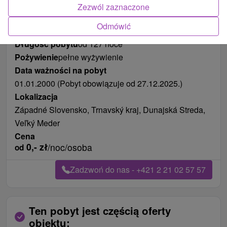
Zdjęcia od klientów
+12
Zezwól zaznaczone
Odmówić
Długość pobytu
od 127 noce
Pożywienie
pełne wyżywienie
Data ważności na pobyt
01.01.2000 (Pobyt obowiązuje od 27.12.2025.)
Lokalizacja
Západné Slovensko, Trnavský kraj, Dunajská Streda,
Veľký Meder
Cena
0,-
zł
/noc/osoba
od
Zadzwoń do nas - +421 2 21 02 57 57
Ten pobyt jest częścią oferty
obiektu: