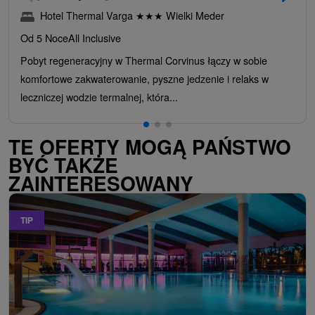
Hotel Thermal Varga
★
★
★
Wielki Meder
Od 5 Noce
All Inclusive
Pobyt regeneracyjny w Thermal Corvinus łączy w sobie
komfortowe zakwaterowanie, pyszne jedzenie i relaks w
leczniczej wodzie termalnej, która...
TE OFERTY MOGĄ PAŃSTWO
BYĆ TAKŻE
ZAINTERESOWANY
TIP