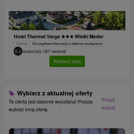
Hotel Thermal Varga
★
★
★
Wielki Meder
Galeria
Szczegółowe informacje o obiekcie noclegowym
9,3
doskonały
·
187 recenzji
Wybierz datę
Wybierz z aktualnej oferty
Pokaż
Ta oferta jest obecnie wycofana! Proszę
więcej
wybrać inną ofertę.