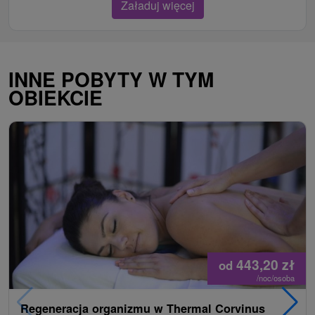
Załaduj więcej
INNE POBYTY W TYM
OBIEKCIE
443,20
zł
od
/noc/osoba
Regeneracja organizmu w Thermal Corvinus