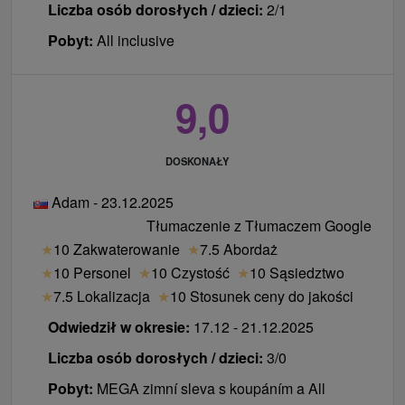
kącik dla dzieci we wnętrzu Hotelu Thermal Varga
Liczba osób dorosłych / dzieci:
2/1
***
Pobyt:
All inclusive
dzieci do lat 3 bezpłatnie: wyżywienie, bilet do
Aquaparku
9,0
menu dla dzieci, krzesełka dla dzieci dostępne w
restauracji
kącik dla mam przez całą dobę do podgrzewania
DOSKONAŁY
jedzenia dla dziecka (kuchenka mikrofalowa)
miejsce do przechowywania wózków i możliwość
Adam - 23.12.2025
umieszczenia wózka w pokoju
Tłumaczenie z Tłumaczem Google
na życzenie przy zamówieniu: nocnik, wanna,
★
10 Zakwaterowanie
★
7.5 Abordaż
stopień do zlewu
★
10 Personel
★
10 Czystość
★
10 Sąsiedztwo
menu dla osób z celiakią – zgłoś przed
★
7.5 Lokalizacja
★
10 Stosunek ceny do jakości
przyjazdem zamówienie
Odwiedził w okresie:
17.12 - 21.12.2025
bezpłatny WiFi bezprzewodowy dostęp do
Liczba osób dorosłych / dzieci:
3/0
Internetu
Pobyt:
MEGA zimní sleva s koupáním a All
animacje w hotelu dla dzieci i dorosłych - 1x w