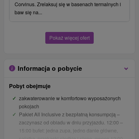
Corvinus. Zrelaksuj się w basenach termalnych i
baw się na...
Pokaż więcej ofert
Informacja o pobycie
Pobyt obejmuje
zakwaterowanie w komfortowo wyposażonych
pokojach
Pakiet All Inclusive z bezpłatną konsumpcją –
zaczynasz od obiadu w dniu przyjazdu. 12:00 –
15:00 bufet: jedna zupa, jedno danie główne,
sałatka, przekąski słodkie i słone, owoce 12:00 –