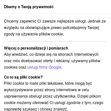
Dbamy o Twoją prywatność
członek grupy
Sorger
Chcemy zapewnić Ci zawsze najlepsze usługi. Jednak ze
eder
Relaks i zabawa przed Sylwestrem w Thermalpark Varga – pobyt
względu na obowiązujące prawo potrzebujemy Twojej
zgody na używanie plików cookie.
Relaks i zabawa przed Sylwestrem
w Thermalpark Varga – pobyt pełen
Więcej o personalizacji i pomiarach
smaków i relaksu
Aby wiedzieć, co dzieje się na stronach internetowych
Oferta wygasła! Wybierz poniżej z aktualnych ofert.
oraz móc dostosować oferty i reklamy, używamy plików
Hotel Thermal Varga
★
★
★
Wielki Meder
Veľký Meder
cookies oraz
usługi firmy Google
.
Co to są pliki cookie?
Przejdź do lokalizacji
Pliki cookie to małe pliki tekstowe, które mogą być
wykorzystywane przez strony internetowe w celu
9,3
doskonały
187 recenzji
·
usprawnienia obsługi przez użytkownika. Dzięki plikom
cookie możemy oferować Ci usługi zgodnie z tym, czego
naprawdę szukasz i chcesz znaleźć.