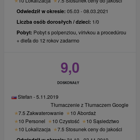
★
10 Lokalizacja
★
7.5 Stosunek ceny do jakości
Odwiedził w okresie:
05.03 - 08.03.2021
Liczba osób dorosłych / dzieci:
1/0
Pobyt:
Pobyt s polpenziou, vírivkou a procedúrou
+ dieťa do 12 rokov zadarmo
9,0
DOSKONAŁY
Stefan - 5.11.2019
Tłumaczenie z Tłumaczem Google
★
7.5 Zakwaterowanie
★
10 Abordaż
★
10 Personel
★
10 Czystość
★
10 Sąsiedztwo
★
10 Lokalizacja
★
7.5 Stosunek ceny do jakości
Odwiedził w okresie:
31.10 - 03.11.2019