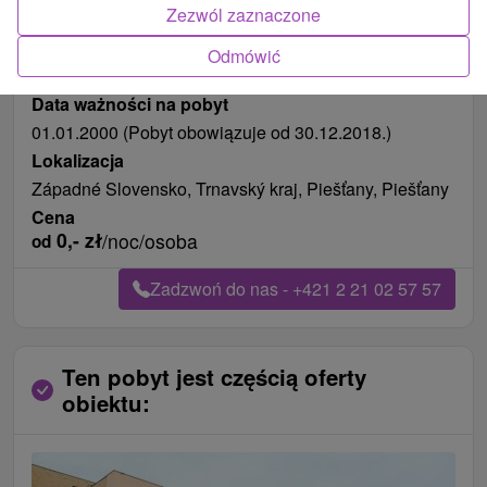
Zezwól zaznaczone
Odmówić
Długość pobytu
od 127 noce
Pożywienie
śniadanie
Data ważności na pobyt
01.01.2000 (Pobyt obowiązuje od 30.12.2018.)
Lokalizacja
Západné Slovensko, Trnavský kraj, Piešťany, Piešťany
Cena
0,-
zł
/noc/osoba
od
Zadzwoń do nas - +421 2 21 02 57 57
Ten pobyt jest częścią oferty
obiektu: