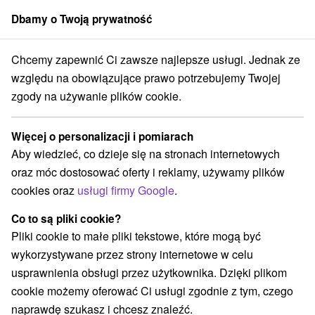
Dbamy o Twoją prywatność
członek grupy
Sorger
Chcemy zapewnić Ci zawsze najlepsze usługi. Jednak ze
navský kraj
Piešťany
Hotel Satelit *** Pieszczany
Sylwester 2018
względu na obowiązujące prawo potrzebujemy Twojej
zgody na używanie plików cookie.
Sylwester 2018
Oferta wygasła! Wybierz poniżej z aktualnych ofert.
Więcej o personalizacji i pomiarach
Hotel Satelit
★
★
★
Pieszczany
Piešťany
Aby wiedzieć, co dzieje się na stronach internetowych
oraz móc dostosować oferty i reklamy, używamy plików
cookies oraz
usługi firmy Google
.
Przejdź do lokalizacji
Co to są pliki cookie?
Urządzenie jest obecnie zamknięty z naszą ofertą!
Pliki cookie to małe pliki tekstowe, które mogą być
wykorzystywane przez strony internetowe w celu
8,4
doskonały
110 recenzji
·
usprawnienia obsługi przez użytkownika. Dzięki plikom
cookie możemy oferować Ci usługi zgodnie z tym, czego
naprawdę szukasz i chcesz znaleźć.