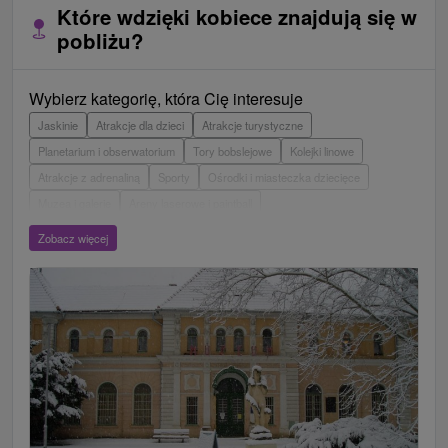
Które wdzięki kobiece znajdują się w
pobliżu?
Wybierz kategorię, która Cię interesuje
Jaskinie
Atrakcje dla dzieci
Atrakcje turystyczne
Planetarium i obserwatorium
Tory bobslejowe
Kolejki linowe
Atrakcje z adrenaliną
Sporty
Ośrodki i miasteczka dziecięce
Muzea i galerie
Areny laserowe i paintball
Wieże obserwacyjne i chodniki
Ogrody zoologiczne i fermy zwierząt
Zobacz więcej
Escaperoom
Ogrody botaniczne
Parki miejskie i zamkowe
Loty widokowe i rejsy wycieczkowe
Tarcze
Jeziora, jeziora, zbiorniki wodne
Zabytki techniki
Pomniki
Wodospady
Kościoły drewniane
Zamki, pałace, ruiny
Skanseny
Aquaparki, baseny
Źródła
Teatry
Jazda konna
Túry a turistické chodníky
Zamki
Chaty górskie
Miejsca sakralne
Rafting, rafting, rafting
Obiekty architektoniczne
Ośrodek narciarski
Pola golfowe
Tory gokartowe
Amfiteatry i kina w przyrodzie