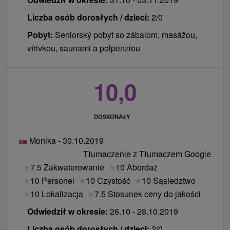
Liczba osób dorosłych / dzieci:
2/0
Pobyt:
Seniorský pobyt so zábalom, masážou,
vírivkou, saunami a polpenziou
10,0
DOSKONAŁY
Monika - 30.10.2019
Tłumaczenie z Tłumaczem Google
★
7.5 Zakwaterowanie
★
10 Abordaż
★
10 Personel
★
10 Czystość
★
10 Sąsiedztwo
★
10 Lokalizacja
★
7.5 Stosunek ceny do jakości
Odwiedził w okresie:
26.10 - 28.10.2019
Liczba osób dorosłych / dzieci:
2/0