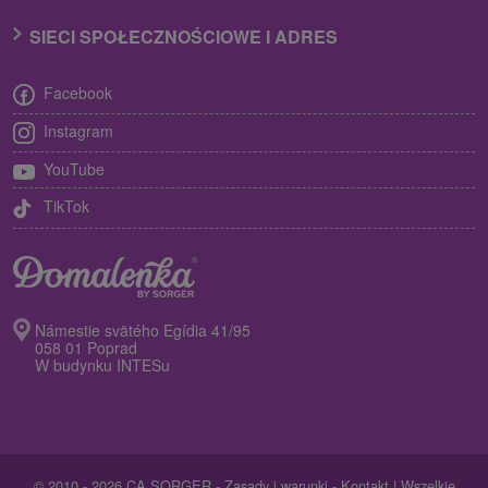
SIECI SPOŁECZNOŚCIOWE I ADRES
Facebook
Instagram
YouTube
TikTok
Námestie svätého Egídia 41/95
058 01 Poprad
W budynku INTESu
© 2010 - 2026 CA SORGER -
Zasady i warunki
-
Kontakt
| Wszelkie