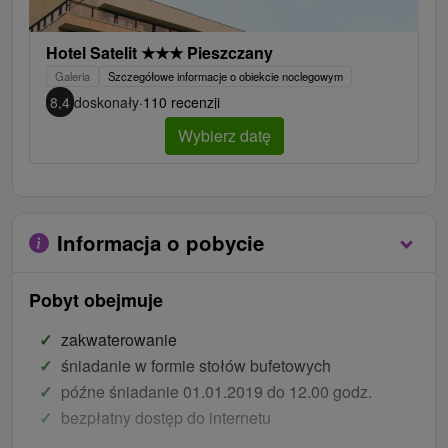
Hotel Satelit
★
★
★
Pieszczany
Galeria
Szczegółowe informacje o obiekcie noclegowym
8,4
doskonały
·
110 recenzji
Wybierz datę
Informacja o pobycie
Pobyt obejmuje
zakwaterowanie
śniadanie
w formie stołów bufetowych
późne śniadanie
0
1.01.2019
d
o 12.00 godz.
bezpłatny dostęp do internetu