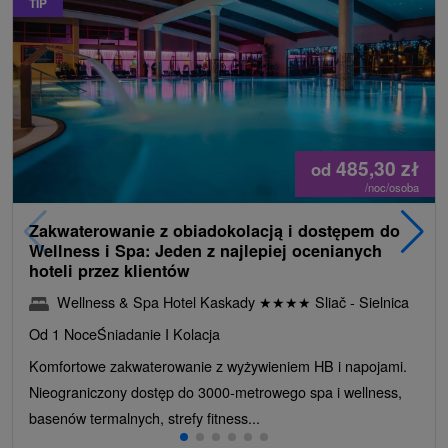
TIP
485,30
zł
od
/noc/osoba
Zakwaterowanie z obiadokolacją i dostępem do
Wellness i Spa: Jeden z najlepiej ocenianych
hoteli przez klientów
Wellness & Spa Hotel Kaskady
★
★
★
★
Sliač - Sielnica
Od 1 Noce
Śniadanie I Kolacja
Komfortowe zakwaterowanie z wyżywieniem HB i napojami.
Nieograniczony dostęp do 3000-metrowego spa i wellness,
basenów termalnych, strefy fitness...