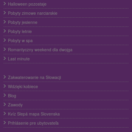
Halloween pozostaje
Pobyty zimowe narciarskie
Pobyty jesienne
Pobyty letnie
Pobyty w spa
Romantyczny weekend dla dwojga
Last minute
Zakwaterowanie na Słowacji
Wdzięki kobiece
Blog
Zawody
Kvíz Slepá mapa Slovenska
Prihlásenie pre ubytovateľa