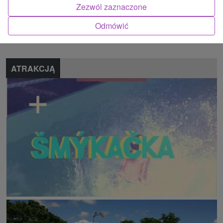
Zezwól zaznaczone
Znalazłeś błąd lub chcesz polecić nam nową atrakcję
Odmówić
Zgłoś błąd
ATRAKCJĄ