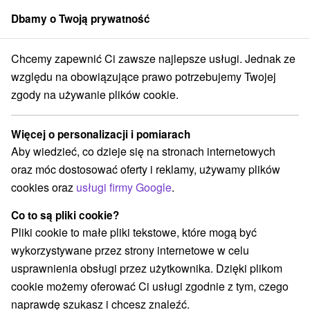
Dbamy o Twoją prywatność
członek grupy
Sorger
Chcemy zapewnić Ci zawsze najlepsze usługi. Jednak ze
Západné Slovensko
Trnavský kraj
Piešťany
Basen Eva Pieštany
względu na obowiązujące prawo potrzebujemy Twojej
zgody na używanie plików cookie.
Basen Eva Pieštany
Więcej o personalizacji i pomiarach
Wyświetl stronę internetową
Przejdź do
Aby wiedzieć, co dzieje się na stronach internetowych
oraz móc dostosować oferty i reklamy, używamy plików
+421 33/ 775 24 06, +421 33 775 24 07
cookies oraz
usługi firmy Google
.
info@kupaliskoeva.sk
Co to są pliki cookie?
Facebook
Pliki cookie to małe pliki tekstowe, które mogą być
wykorzystywane przez strony internetowe w celu
Opinii Google
usprawnienia obsługi przez użytkownika. Dzięki plikom
Kúpeľný ostrov
GPS:
cookie możemy oferować Ci usługi zgodnie z tym, czego
921 01 Piešťany
N +48° 35' 24.38''
naprawdę szukasz i chcesz znaleźć.
E +17° 50' 37.96''