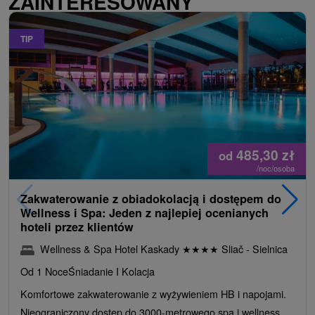
ZAINTERESOWANY
TIP
485,30
zł
od
/noc/osoba
Zakwaterowanie z obiadokolacją i dostępem do
Wellness i Spa: Jeden z najlepiej ocenianych
hoteli przez klientów
Wellness & Spa Hotel Kaskady
★
★
★
★
Sliač - Sielnica
Od 1 Noce
Śniadanie I Kolacja
Komfortowe zakwaterowanie z wyżywieniem HB i napojami.
Nieograniczony dostęp do 3000-metrowego spa i wellness,