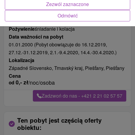
Zezwól zaznaczone
Odmówić
Długość pobytu
od 127 noce
Pożywienie
śniadanie i kolacja
Data ważności na pobyt
01.01.2000 (Pobyt obowiązuje do 16.12.2019,
27.12.-31.12.2019, 2.1.-9.4.2020, 14.4.-30.4.2020.)
Lokalizacja
Západné Slovensko, Trnavský kraj, Piešťany, Piešťany
Cena
0,-
zł
/noc/osoba
od
Zadzwoń do nas - +421 2 21 02 57 57
Ten pobyt jest częścią oferty
obiektu: