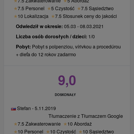
★
7.5 Zakwaterowanie
★
5 Abordaż
parkingowych)
★
7.5 Personel
★
5 Czystość
★
7.5 Sąsiedztwo
dzieci od 6 lat dodatkowe śniadanie 6 € / dzień,
★
10 Lokalizacja
★
7.5 Stosunek ceny do jakości
niepełne wyżywienie 12 € / dzień
dodatkowa opłata za apartament dwuosobowy 25
Odwiedził w okresie:
05.03 - 08.03.2021
€ / noc
Liczba osób dorosłych / dzieci:
1/0
dodatkowa opłata za apartament typu superior 45
Pobyt:
Pobyt s polpenziou, vírivkou a procedúrou
€ / noc
+ dieťa do 12 rokov zadarmo
9,0
DOSKONAŁY
Stefan - 5.11.2019
Tłumaczenie z Tłumaczem Google
★
7.5 Zakwaterowanie
★
10 Abordaż
★
10 Personel
★
10 Czystość
★
10 Sąsiedztwo