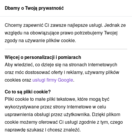
Dbamy o Twoją prywatność
członek grupy
Sorger
Chcemy zapewnić Ci zawsze najlepsze usługi. Jednak ze
ešťany
Hotel Satelit *** Pieszczany
Pobyt dla seniorów Pieszczany
względu na obowiązujące prawo potrzebujemy Twojej
zgody na używanie plików cookie.
Pobyt dla seniorów Pieszczany
Oferta wygasła! Wybierz poniżej z aktualnych ofert.
Więcej o personalizacji i pomiarach
Hotel Satelit
★
★
★
Pieszczany
Piešťany
Aby wiedzieć, co dzieje się na stronach internetowych
oraz móc dostosować oferty i reklamy, używamy plików
cookies oraz
usługi firmy Google
.
Przejdź do lokalizacji
Co to są pliki cookie?
Urządzenie jest obecnie zamknięty z naszą ofertą!
Pliki cookie to małe pliki tekstowe, które mogą być
wykorzystywane przez strony internetowe w celu
8,4
doskonały
110 recenzji
·
usprawnienia obsługi przez użytkownika. Dzięki plikom
cookie możemy oferować Ci usługi zgodnie z tym, czego
naprawdę szukasz i chcesz znaleźć.