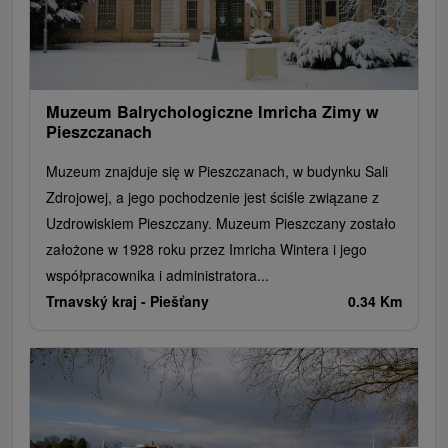
Rafting, rafting, rafting
Obiekty architektoniczne
Ośrodek narciarski
Pola golfowe
Tory gokartowe
Amfiteatry i kina w przyrodzie
Szlaki winne
Cyklotrasy
Muzeum Balrychologiczne Imricha Zimy w
Pieszczanach
Muzeum znajduje się w Pieszczanach, w budynku Sali
Zdrojowej, a jego pochodzenie jest ściśle związane z
Uzdrowiskiem Pieszczany. Muzeum Pieszczany zostało
założone w 1928 roku przez Imricha Wintera i jego
współpracownika i administratora...
Trnavský kraj -
Piešťany
0.34 Km