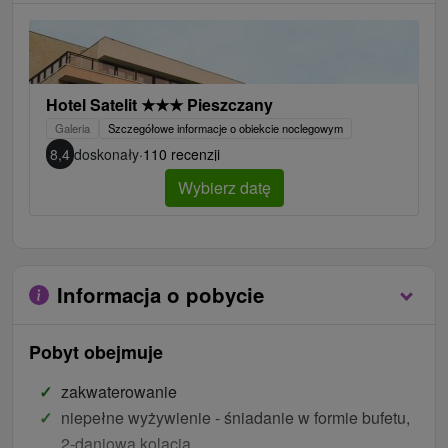
Hotel Satelit
★
★
★
Pieszczany
Galeria
Szczegółowe informacje o obiekcie noclegowym
8,4
doskonały
·
110 recenzji
Wybierz datę
Informacja o pobycie
Pobyt obejmuje
zakwaterowanie
niepełne wyżywienie - śniadanie w formie bufetu,
2-daniowa kolacja