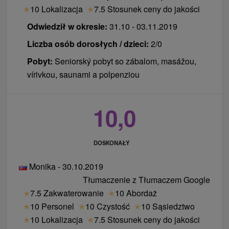
★
10 Lokalizacja
★
7.5 Stosunek ceny do jakości
Odwiedził w okresie:
31.10 - 03.11.2019
Liczba osób dorosłych / dzieci:
2/0
Pobyt:
Seniorský pobyt so zábalom, masážou,
vírivkou, saunami a polpenziou
10,0
DOSKONAŁY
Monika - 30.10.2019
Tłumaczenie z Tłumaczem Google
★
7.5 Zakwaterowanie
★
10 Abordaż
★
10 Personel
★
10 Czystość
★
10 Sąsiedztwo
★
10 Lokalizacja
★
7.5 Stosunek ceny do jakości