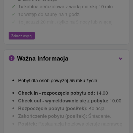
1x kabina aerozolowa z wodą morską 10 min.
1x wstęp do sauny na 1 godz.
1x jacuzzi 20 min. (tylko na 5 nocy lub więcej
nocy)
Zobacz więcej
1x częściowe owinięcie błotem 20 min. (tylko na 7
lub więcej nocy)
1x częściowy masaż pleców przez 15 min. (tylko
Ważna informacja
na 7 lub więcej nocy)
wypożyczenie szlafroka
WiFi
Pobyt dla osób powyżej 55 roku życia.
Ceny - Bonusy
Check in - rozpoczęcie pobytu od:
14.00
20 % zniżki na inne zabiegi odnowy biologicznej
Check out - wymeldowanie się z pobytu:
10.00
20 % zniżki na wypożyczone rowery (w zależności
Rozpoczęcie pobytu (posiłek):
Kolacja.
od dostępności)
Zakończenie pobytu (posiłek):
Śniadanie.
Posiłek:
Restauracja hotelowa oferuje naprawdę
dzieci
bogaty wybór dań. Goście mogą podelektować się