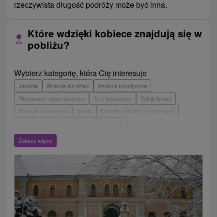
rzeczywista długość podróży może być inna.
Które wdzięki kobiece znajdują się w
pobliżu?
Wybierz kategorię, która Cię interesuje
Jaskinie
Atrakcje dla dzieci
Atrakcje turystyczne
Planetarium i obserwatorium
Tory bobslejowe
Kolejki linowe
Atrakcje z adrenaliną
Sporty
Ośrodki i miasteczka dziecięce
Muzea i galerie
Areny laserowe i paintball
Wieże obserwacyjne i chodniki
Ogrody zoologiczne i fermy zwierząt
Zobacz więcej
Escaperoom
Ogrody botaniczne
Parki miejskie i zamkowe
Loty widokowe i rejsy wycieczkowe
Tarcze
Jeziora, jeziora, zbiorniki wodne
Zabytki techniki
Pomniki
Wodospady
Kościoły drewniane
Zamki, pałace, ruiny
Skanseny
Aquaparki, baseny
Źródła
Teatry
Jazda konna
Túry a turistické chodníky
Zamki
Chaty górskie
Miejsca sakralne