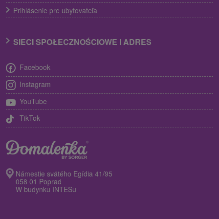
Prihlásenie pre ubytovateľa
SIECI SPOŁECZNOŚCIOWE I ADRES
Facebook
Instagram
YouTube
TikTok
Námestie svätého Egídia 41/95
058 01 Poprad
W budynku INTESu