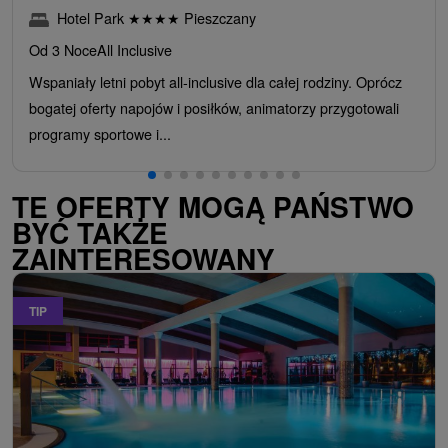
Hotel Park
★
★
★
★
Pieszczany
Od 3 Noce
All Inclusive
Wspaniały letni pobyt all-inclusive dla całej rodziny. Oprócz
bogatej oferty napojów i posiłków, animatorzy przygotowali
programy sportowe i...
TE OFERTY MOGĄ PAŃSTWO
BYĆ TAKŻE
ZAINTERESOWANY
TIP