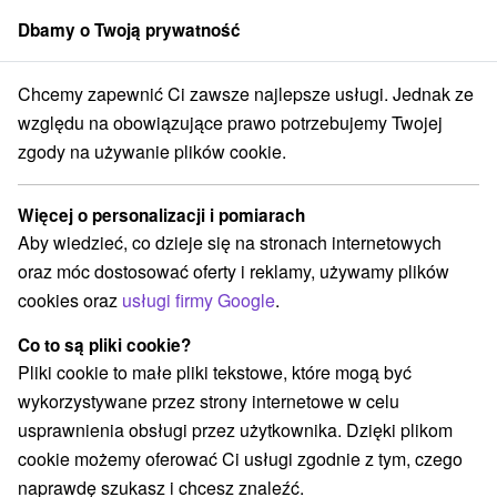
Dbamy o Twoją prywatność
członek grupy
Sorger
Chcemy zapewnić Ci zawsze najlepsze usługi. Jednak ze
zany
Pożegnaj lato w wielkim stylu z legendarną grupą ABBA SYMPH
względu na obowiązujące prawo potrzebujemy Twojej
zgody na używanie plików cookie.
Pożegnaj lato w wielkim stylu z
legendarną grupą ABBA
Więcej o personalizacji i pomiarach
SYMPHONIC
Aby wiedzieć, co dzieje się na stronach internetowych
Oferta wygasła! Wybierz poniżej z aktualnych ofert.
oraz móc dostosować oferty i reklamy, używamy plików
Hotel Park
★
★
★
★
Pieszczany
Piešťany
cookies oraz
usługi firmy Google
.
Co to są pliki cookie?
Przejdź do lokalizacji
Pliki cookie to małe pliki tekstowe, które mogą być
wykorzystywane przez strony internetowe w celu
9,2
doskonały
423 recenzji
·
usprawnienia obsługi przez użytkownika. Dzięki plikom
cookie możemy oferować Ci usługi zgodnie z tym, czego
naprawdę szukasz i chcesz znaleźć.