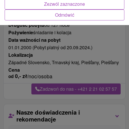
Zdjęcia od klientów
+3
Zezwól zaznaczone
Odmówić
Długość pobytu
od 127 noce
Pożywienie
śniadanie i kolacja
Data ważności na pobyt
01.01.2000 (Pobyt platný od 20.09.2024.)
Lokalizacja
Západné Slovensko, Trnavský kraj, Piešťany, Piešťany
Cena
0,-
zł
/noc/osoba
od
Zadzwoń do nas - +421 2 21 02 57 57
Nasze doświadczenia i
rekomendacje