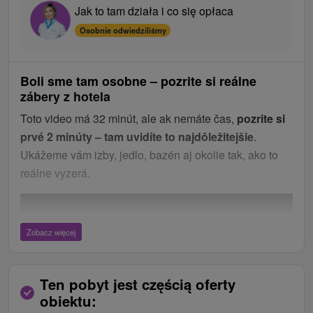
Jak to tam działa i co się opłaca
Osobnie odwiedziliśmy
Boli sme tam osobne – pozrite si reálne
zábery z hotela
Toto video má 32 minút, ale ak nemáte čas,
pozrite si
prvé 2 minúty – tam uvidíte to najdôležitejšie
.
Ukážeme vám izby, jedlo, bazén aj okolie tak, ako to
reálne vyzerá.
Zobacz więcej
Ten pobyt jest częścią oferty
obiektu: