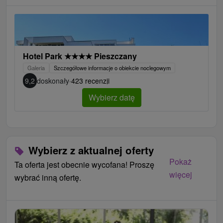
Hotel Park
★
★
★
★
Pieszczany
Galeria
Szczegółowe informacje o obiekcie noclegowym
9,2
doskonały
·
423 recenzji
Wybierz datę
Wybierz z aktualnej oferty
Najviac si ho užijú páry, klienti 50+ alebo starí rodičia s
Pokaż
vnúčatami.
Ta oferta jest obecnie wycofana! Proszę
więcej
V lete je vhodný aj pre rodiny s deťmi vďaka
wybrać inną ofertę.
animáciám, ktoré pripravujú profesionálni animátori zo
Saturu.
V hoteli je pekný veľký detský kútik.