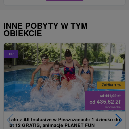
INNE POBYTY W TYM
OBIEKCIE
TIP
Zniżka 1 %
441,02
zł
od
435,62
zł
od
/noc/osoba
Lato z All Inclusive w Pieszczanach: 1 dziecko do
lat 12 GRATIS, animacje PLANET FUN