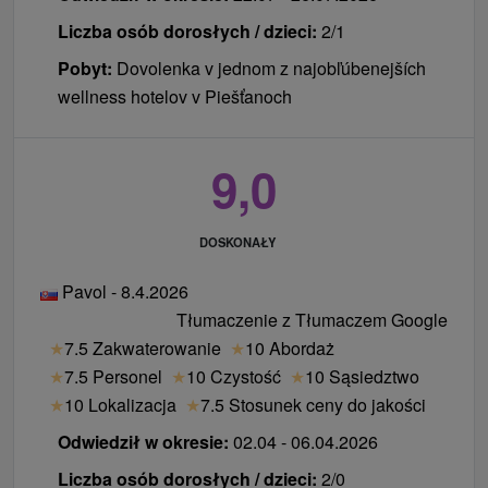
Standard. W pokoju może być tylko jedno zwierze
Liczba osób dorosłych / dzieci:
2/1
domowe (pies) i należy to zgłosić podczas
rezerwacji pobytu.
Pobyt:
Dovolenka v jednom z najobľúbenejších
wellness hotelov v Piešťanoch
9,0
DOSKONAŁY
Pavol - 8.4.2026
Tłumaczenie z Tłumaczem Google
★
7.5 Zakwaterowanie
★
10 Abordaż
★
7.5 Personel
★
10 Czystość
★
10 Sąsiedztwo
★
10 Lokalizacja
★
7.5 Stosunek ceny do jakości
Odwiedził w okresie:
02.04 - 06.04.2026
Liczba osób dorosłych / dzieci:
2/0