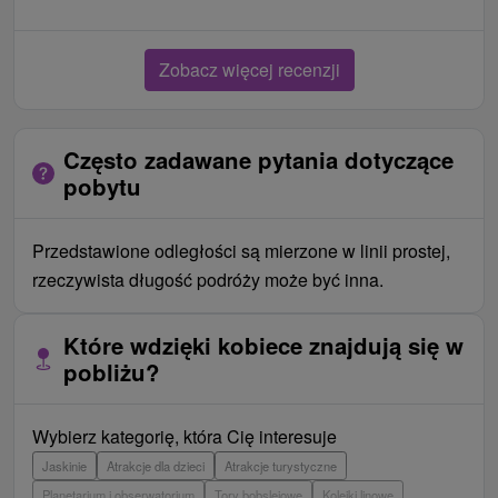
Zobacz więcej recenzji
Często zadawane pytania dotyczące
pobytu
Przedstawione odległości są mierzone w linii prostej,
rzeczywista długość podróży może być inna.
Które wdzięki kobiece znajdują się w
pobliżu?
Wybierz kategorię, która Cię interesuje
Jaskinie
Atrakcje dla dzieci
Atrakcje turystyczne
Planetarium i obserwatorium
Tory bobslejowe
Kolejki linowe