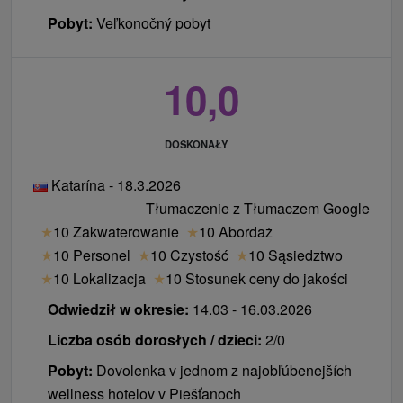
Pobyt:
Veľkonočný pobyt
10,0
DOSKONAŁY
Katarína - 18.3.2026
Tłumaczenie z Tłumaczem Google
★
10 Zakwaterowanie
★
10 Abordaż
★
10 Personel
★
10 Czystość
★
10 Sąsiedztwo
★
10 Lokalizacja
★
10 Stosunek ceny do jakości
Odwiedził w okresie:
14.03 - 16.03.2026
Liczba osób dorosłych / dzieci:
2/0
Pobyt:
Dovolenka v jednom z najobľúbenejších
wellness hotelov v Piešťanoch