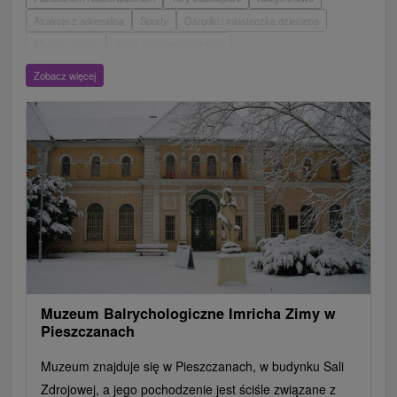
Atrakcje z adrenaliną
Sporty
Ośrodki i miasteczka dziecięce
Muzea i galerie
Areny laserowe i paintball
Wieże obserwacyjne i chodniki
Ogrody zoologiczne i fermy zwierząt
Zobacz więcej
Escaperoom
Ogrody botaniczne
Parki miejskie i zamkowe
Loty widokowe i rejsy wycieczkowe
Tarcze
Jeziora, jeziora, zbiorniki wodne
Zabytki techniki
Pomniki
Wodospady
Kościoły drewniane
Zamki, pałace, ruiny
Skanseny
Aquaparki, baseny
Źródła
Teatry
Jazda konna
Túry a turistické chodníky
Zamki
Chaty górskie
Miejsca sakralne
Rafting, rafting, rafting
Obiekty architektoniczne
Ośrodek narciarski
Pola golfowe
Tory gokartowe
Amfiteatry i kina w przyrodzie
Szlaki winne
Cyklotrasy
Muzeum Balrychologiczne Imricha Zimy w
Pieszczanach
Muzeum znajduje się w Pieszczanach, w budynku Sali
Zdrojowej, a jego pochodzenie jest ściśle związane z