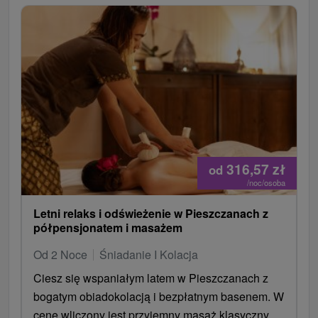
opakuje aj v recenziách.
Skôr je to pobyt o kombinácii oddychu, procedúr a
toho, že idete aj von – na prechádzku, bicykel alebo
výlet.
316,57
zł
od
/noc/osoba
Letni relaks i odświeżenie w Pieszczanach z
półpensjonatem i masażem
Od 2 Noce
Śniadanie I Kolacja
Ciesz się wspaniałym latem w Pieszczanach z
bogatym obiadokolacją i bezpłatnym basenem. W
cenę wliczony jest przyjemny masaż klasyczny,