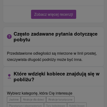
Zobacz więcej recenzji
Często zadawane pytania dotyczące
pobytu
Przedstawione odległości są mierzone w linii prostej,
rzeczywista długość podróży może być inna.
Które wdzięki kobiece znajdują się w
pobliżu?
Wybierz kategorię, która Cię interesuje
Jaskinie
Atrakcje dla dzieci
Atrakcje turystyczne
Planetarium i obserwatorium
Tory bobslejowe
Kolejki linowe