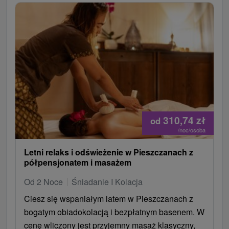
opakuje aj v recenziách.
Skôr je to pobyt o kombinácii oddychu, procedúr a
toho, že idete aj von – na prechádzku, bicykel alebo
výlet.
310,74
zł
od
/noc/osoba
Letni relaks i odświeżenie w Pieszczanach z
półpensjonatem i masażem
Od 2 Noce
Śniadanie I Kolacja
Ciesz się wspaniałym latem w Pieszczanach z
bogatym obiadokolacją i bezpłatnym basenem. W
cenę wliczony jest przyjemny masaż klasyczny,