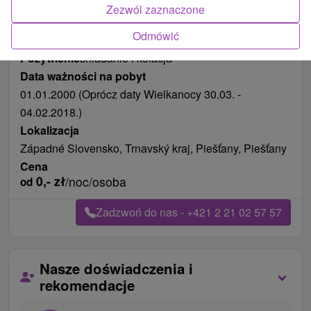
Zezwól zaznaczone
Odmówić
Długość pobytu
od 127 noce
Pożywienie
śniadanie i kolacja
Data ważności na pobyt
01.01.2000 (Oprócz daty Wielkanocy 30.03. -
04.02.2018.)
Lokalizacja
Západné Slovensko, Trnavský kraj, Piešťany, Piešťany
Cena
0,-
zł
/noc/osoba
od
Zadzwoń do nas - +421 2 21 02 57 57
Nasze doświadczenia i
rekomendacje