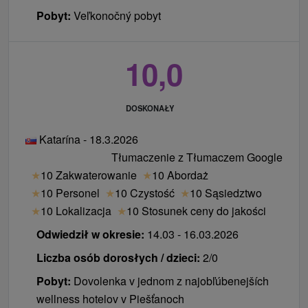
Pobyt:
Veľkonočný pobyt
10,0
DOSKONAŁY
Katarína - 18.3.2026
Tłumaczenie z Tłumaczem Google
★
10 Zakwaterowanie
★
10 Abordaż
★
10 Personel
★
10 Czystość
★
10 Sąsiedztwo
★
10 Lokalizacja
★
10 Stosunek ceny do jakości
Odwiedził w okresie:
14.03 - 16.03.2026
Liczba osób dorosłych / dzieci:
2/0
Pobyt:
Dovolenka v jednom z najobľúbenejších
wellness hotelov v Piešťanoch