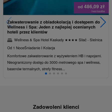
486,09
zł
od
/noc/osoba
Zakwaterowanie z obiadokolacją i dostępem do
Wellness i Spa: Jeden z najlepiej ocenianych
hoteli przez klientów
Wellness & Spa Hotel Kaskady
★
★
★
★
Sliač - Sielnica
Od 1 Noce
Śniadanie I Kolacja
Komfortowe zakwaterowanie z wyżywieniem HB i napojami.
Nieograniczony dostęp do 3000-metrowego spa i wellness,
basenów termalnych, strefy fitness...
Zadowoleni klienci