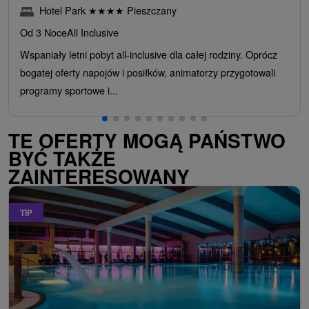
Hotel Park
★
★
★
★
Pieszczany
Od 3 Noce
All Inclusive
Wspaniały letni pobyt all-inclusive dla całej rodziny. Oprócz
bogatej oferty napojów i posiłków, animatorzy przygotowali
programy sportowe i...
TE OFERTY MOGĄ PAŃSTWO
BYĆ TAKŻE
ZAINTERESOWANY
TIP