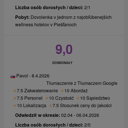
Standard. W pokoju może być tylko jedno zwierze
Liczba osób dorosłych / dzieci:
2/1
domowe (pies) i należy to zgłosić podczas
rezerwacji pobytu.
Pobyt:
Dovolenka v jednom z najobľúbenejších
wellness hotelov v Piešťanoch
9,0
DOSKONAŁY
Pavol - 8.4.2026
Tłumaczenie z Tłumaczem Google
★
7.5 Zakwaterowanie
★
10 Abordaż
★
7.5 Personel
★
10 Czystość
★
10 Sąsiedztwo
★
10 Lokalizacja
★
7.5 Stosunek ceny do jakości
Odwiedził w okresie:
02.04 - 06.04.2026
Liczba osób dorosłych / dzieci:
2/0