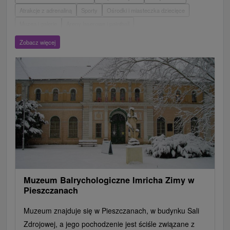
Atrakcje z adrenaliną
Sporty
Ośrodki i miasteczka dziecięce
Muzea i galerie
Areny laserowe i paintball
Wieże obserwacyjne i chodniki
Ogrody zoologiczne i fermy zwierząt
Zobacz więcej
Escaperoom
Ogrody botaniczne
Parki miejskie i zamkowe
Loty widokowe i rejsy wycieczkowe
Tarcze
Jeziora, jeziora, zbiorniki wodne
Zabytki techniki
Pomniki
Wodospady
Kościoły drewniane
Zamki, pałace, ruiny
Skanseny
Aquaparki, baseny
Źródła
Teatry
Jazda konna
Túry a turistické chodníky
Zamki
Chaty górskie
Miejsca sakralne
Rafting, rafting, rafting
Obiekty architektoniczne
Ośrodek narciarski
Pola golfowe
Tory gokartowe
Amfiteatry i kina w przyrodzie
Szlaki winne
Cyklotrasy
Muzeum Balrychologiczne Imricha Zimy w
Pieszczanach
Muzeum znajduje się w Pieszczanach, w budynku Sali
Zdrojowej, a jego pochodzenie jest ściśle związane z