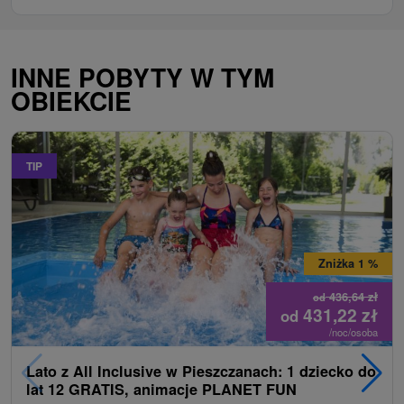
INNE POBYTY W TYM
OBIEKCIE
TIP
Zniżka 1 %
436,64
zł
od
431,22
zł
od
/noc/osoba
Lato z All Inclusive w Pieszczanach: 1 dziecko do
lat 12 GRATIS, animacje PLANET FUN