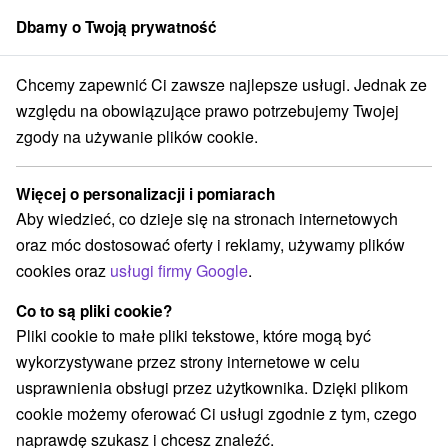
Dbamy o Twoją prywatność
członek grupy
Sorger
Chcemy zapewnić Ci zawsze najlepsze usługi. Jednak ze
Hotel Park **** Pieszczany
Wakacje w Pieszczany terapeutyczne
względu na obowiązujące prawo potrzebujemy Twojej
zgody na używanie plików cookie.
Wakacje w Pieszczany
terapeutyczne
Więcej o personalizacji i pomiarach
Oferta wygasła! Wybierz poniżej z aktualnych ofert.
Aby wiedzieć, co dzieje się na stronach internetowych
Hotel Park
★
★
★
★
Pieszczany
Piešťany
oraz móc dostosować oferty i reklamy, używamy plików
cookies oraz
usługi firmy Google
.
Przejdź do lokalizacji
Co to są pliki cookie?
Pliki cookie to małe pliki tekstowe, które mogą być
9,2
doskonały
423 recenzji
·
wykorzystywane przez strony internetowe w celu
usprawnienia obsługi przez użytkownika. Dzięki plikom
cookie możemy oferować Ci usługi zgodnie z tym, czego
naprawdę szukasz i chcesz znaleźć.