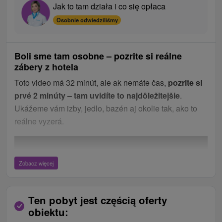
Jak to tam działa i co się opłaca
Osobnie odwiedziliśmy
Boli sme tam osobne – pozrite si reálne
zábery z hotela
Toto video má 32 minút, ale ak nemáte čas,
pozrite si
prvé 2 minúty – tam uvidíte to najdôležitejšie
.
Ukážeme vám izby, jedlo, bazén aj okolie tak, ako to
reálne vyzerá.
Zobacz więcej
Ten pobyt jest częścią oferty
obiektu: