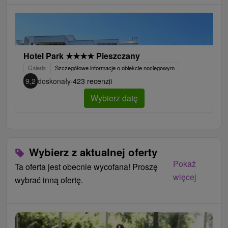
Hotel Park
★
★
★
★
Pieszczany
Galeria
Szczegółowe informacje o obiekcie noclegowym
9,2
doskonały
·
423 recenzji
Wybierz datę
Wybierz z aktualnej oferty
Najviac si ho užijú páry, klienti 50+ alebo starí rodičia s
Pokaż
vnúčatami.
Ta oferta jest obecnie wycofana! Proszę
więcej
V lete je vhodný aj pre rodiny s deťmi vďaka
wybrać inną ofertę.
animáciám, ktoré pripravujú profesionálni animátori zo
Saturu.
V hoteli je pekný veľký detský kútik.