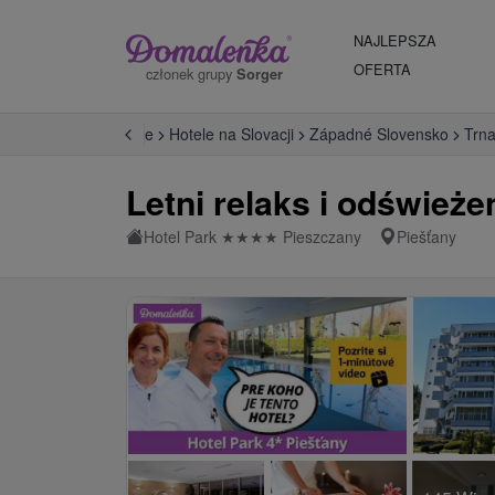
NAJLEPSZA
OFERTA
członek grupy
Sorger
Wprowadzenie
Hotele na Slovacji
Západné Slovensko
Trna
Letni relaks i odśwież
Hotel Park
★
★
★
★
Pieszczany
Piešťany