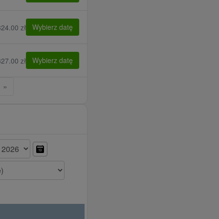
Wybierz datę
324.00 zł
Wybierz datę
327.00 zł
»