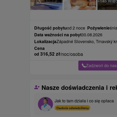
Długość pobytu
od 2 noce
Pożywienie
śnia
Data ważności na pobyt
30.08.2026
Lokalizacja
Západné Slovensko, Trnavský kra
Cena
316,52
zł
/noc/osoba
od
Zadzwoń do nas 
Nasze doświadczenia i r
Jak to tam działa i co się opłaca
Osobnie odwiedziliśmy