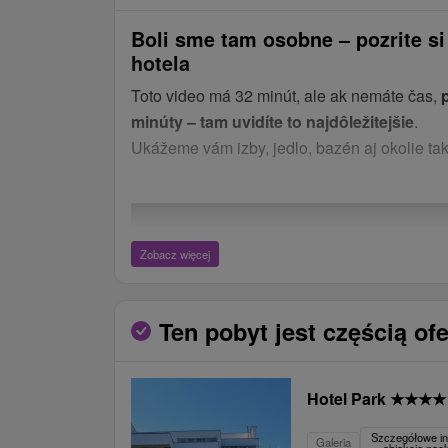
Boli sme tam osobne – pozrite si
hotela
Toto video má 32 minút, ale ak nemáte čas,
minúty – tam uvidíte to najdôležitejšie
.
Ukážeme vám izby, jedlo, bazén aj okolie tak
Zobacz więcej
Ten pobyt jest częścią ofe
Hotel Park
★
★
★
★
Szczegółowe in
Galeria
obiekcie no