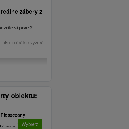
 reálne zábery z
pozrite si prvé 2
, ako to reálne vyzerá.
rty obiektu:
Pieszczany
Wybierz
formacje o
clegowym