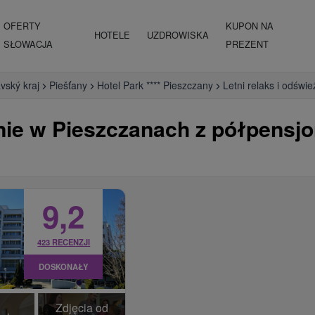
OFERTY
KUPON NA
HOTELE
UZDROWISKA
SŁOWACJA
PREZENT
vský kraj
Piešťany
Hotel Park **** Pieszczany
Letni relaks i odśw
enie w Pieszczanach z półpens
9,2
423 RECENZJI
DOSKONAŁY
Zdjęcia od