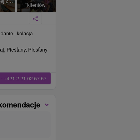
+145 Więcej zdjęć
klientów
danie i kolacja
j, Piešťany, Piešťany
- +421 2 21 02 57 57
ekomendacje