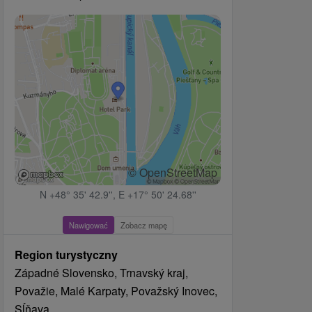
© OpenStreetMap
N +48° 35' 42.9'', E +17° 50' 24.68''
Nawigować
Zobacz mapę
Region turystyczny
Západné Slovensko, Trnavský kraj,
Považie, Malé Karpaty, Považský Inovec,
Sĺňava