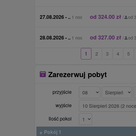
od 324.00 zł
27.08.2026 - ..
1 noc
/
od 
od 327.00 zł
28.08.2026 - ..
1 noc
/
od 
1
2
3
4
5
Zarezerwuj pobyt
przyjście
wyjście
Ilość pokoi
+
Pokój 1