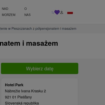
NAD
O
MORZEM
NAS
ieżenie w Pieszczanach z półpensjonatem i masażem
jonatem i masażem
Wybierz datę
Hotel Park
Nábrežie Ivana Krasku 2
921 01 Piešťany
Slovenská republika