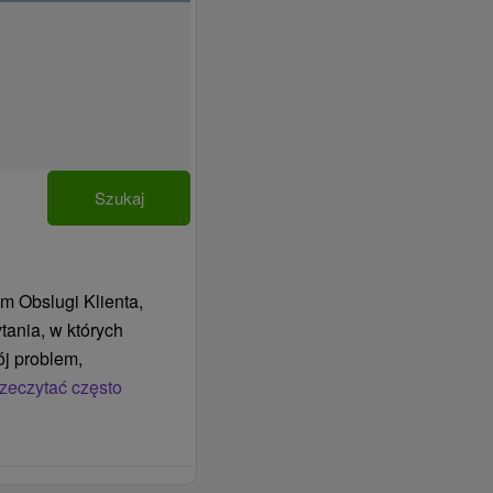
Szukaj
m Obslugi Klienta,
tania, w których
j problem,
zeczytać często