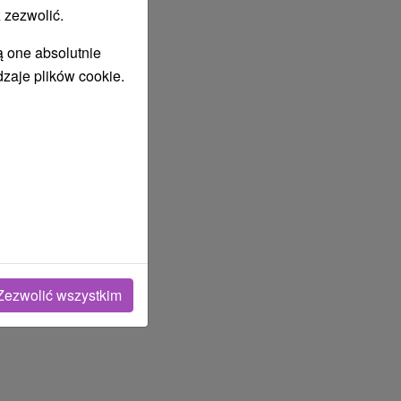
 zezwolić.
ą one absolutnie
dzaje plików cookie.
lipiec
2027
Zezwolić wszystkim