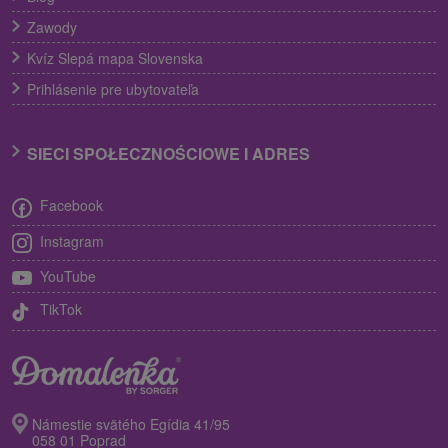
Zawody
Kvíz Slepá mapa Slovenska
Prihlásenie pre ubytovateľa
SIECI SPOŁECZNOŚCIOWE I ADRES
Facebook
Instagram
YouTube
TikTok
Námestie svätého Egídia 41/95
058 01 Poprad