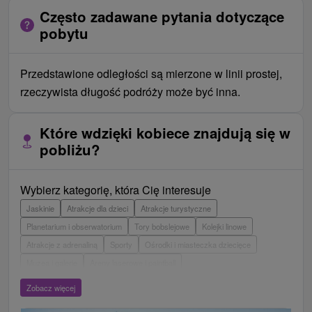
Często zadawane pytania dotyczące
pobytu
Przedstawione odległości są mierzone w linii prostej,
rzeczywista długość podróży może być inna.
Które wdzięki kobiece znajdują się w
pobliżu?
Wybierz kategorię, która Cię interesuje
Jaskinie
Atrakcje dla dzieci
Atrakcje turystyczne
Planetarium i obserwatorium
Tory bobslejowe
Kolejki linowe
Atrakcje z adrenaliną
Sporty
Ośrodki i miasteczka dziecięce
Muzea i galerie
Areny laserowe i paintball
Wieże obserwacyjne i chodniki
Ogrody zoologiczne i fermy zwierząt
Zobacz więcej
Escaperoom
Aquaparki, baseny
Zamki, pałace, ruiny
Skanseny