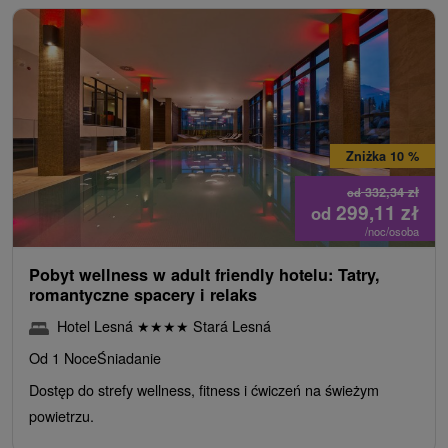
Zniżka 10 %
332,34
zł
od
299,11
zł
od
/noc/osoba
Pobyt wellness w adult friendly hotelu: Tatry,
romantyczne spacery i relaks
Hotel Lesná
★
★
★
★
Stará Lesná
Od 1 Noce
Śniadanie
Dostęp do strefy wellness, fitness i ćwiczeń na świeżym
powietrzu.