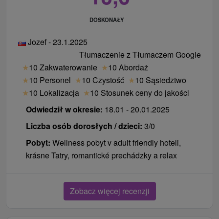
DOSKONAŁY
Jozef - 23.1.2025
Tłumaczenie z Tłumaczem Google
★
10 Zakwaterowanie
★
10 Abordaż
★
10 Personel
★
10 Czystość
★
10 Sąsiedztwo
★
10 Lokalizacja
★
10 Stosunek ceny do jakości
Odwiedził w okresie:
18.01 - 20.01.2025
Liczba osób dorosłych / dzieci:
3/0
Pobyt:
Wellness pobyt v adult friendly hoteli,
krásne Tatry, romantické prechádzky a relax
Zobacz więcej recenzji