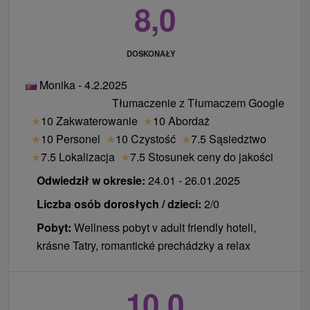
8,0
DOSKONAŁY
Monika - 4.2.2025
Tłumaczenie z Tłumaczem Google
★
10 Zakwaterowanie
★
10 Abordaż
★
10 Personel
★
10 Czystość
★
7.5 Sąsiedztwo
★
7.5 Lokalizacja
★
7.5 Stosunek ceny do jakości
Odwiedził w okresie:
24.01 - 26.01.2025
Liczba osób dorosłych / dzieci:
2/0
Pobyt:
Wellness pobyt v adult friendly hoteli,
krásne Tatry, romantické prechádzky a relax
10,0