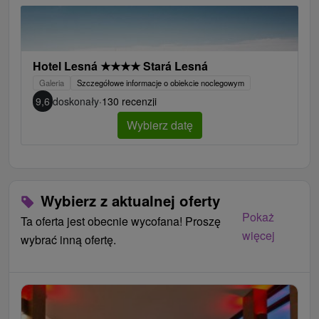
Hotel Lesná
★
★
★
★
Stará Lesná
Galeria
Szczegółowe informacje o obiekcie noclegowym
9,6
doskonały
·
130 recenzji
Wybierz datę
Wybierz z aktualnej oferty
Pokaż
Ta oferta jest obecnie wycofana! Proszę
więcej
wybrać inną ofertę.