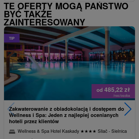
TE OFERTY MOGĄ PAŃSTWO
BYĆ TAKŻE
ZAINTERESOWANY
TIP
485,22
zł
od
/noc/osoba
Zakwaterowanie z obiadokolacją i dostępem do
Wellness i Spa: Jeden z najlepiej ocenianych
hoteli przez klientów
Wellness & Spa Hotel Kaskady
★
★
★
★
Sliač - Sielnica