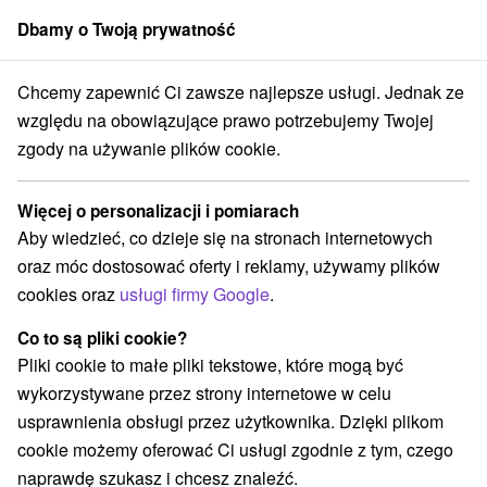
Dbamy o Twoją prywatność
członek grupy
Sorger
Chcemy zapewnić Ci zawsze najlepsze usługi. Jednak ze
* Stará Lesná
Boże Narodzenie i Nowy Rok w ośnieżonych Tatrach
względu na obowiązujące prawo potrzebujemy Twojej
zgody na używanie plików cookie.
Boże Narodzenie i Nowy Rok w
ośnieżonych Tatrach
Więcej o personalizacji i pomiarach
Oferta wygasła! Wybierz poniżej z aktualnych ofert.
Aby wiedzieć, co dzieje się na stronach internetowych
Hotel Lesná
★
★
★
★
Stará Lesná
Stará Lesná
oraz móc dostosować oferty i reklamy, używamy plików
cookies oraz
usługi firmy Google
.
Przejdź do lokalizacji
Co to są pliki cookie?
Pliki cookie to małe pliki tekstowe, które mogą być
9,6
doskonały
130 recenzji
·
wykorzystywane przez strony internetowe w celu
usprawnienia obsługi przez użytkownika. Dzięki plikom
cookie możemy oferować Ci usługi zgodnie z tym, czego
naprawdę szukasz i chcesz znaleźć.