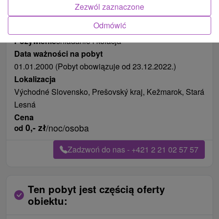
Zezwól zaznaczone
Odmówić
Długość pobytu
od 127 noce
Pożywienie
śniadanie i kolacja
Data ważności na pobyt
01.01.2000 (Pobyt obowiązuje od 23.12.2022.)
Lokalizacja
Východné Slovensko, Prešovský kraj, Kežmarok, Stará
Lesná
Cena
0,-
zł
/noc/osoba
od
Zadzwoń do nas - +421 2 21 02 57 57
Ten pobyt jest częścią oferty
obiektu: