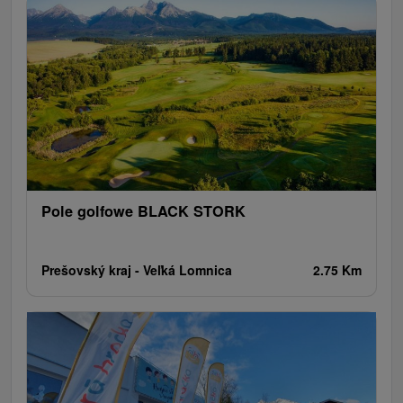
Ogrody botaniczne
Parki miejskie i zamkowe
Loty widokowe i rejsy wycieczkowe
Tarcze
Jeziora, jeziora, zbiorniki wodne
Zabytki techniki
Pomniki
Wodospady
Kościoły drewniane
Źródła
Jazda konna
Túry a turistické chodníky
Zamki
Chaty górskie
Teatry
Miejsca sakralne
Rafting, rafting, rafting
Obiekty architektoniczne
Ośrodek narciarski
Pola golfowe
Tory gokartowe
Amfiteatry i kina w przyrodzie
Szlaki winne
Cyklotrasy
Pole golfowe BLACK STORK
Prešovský kraj -
Veľká Lomnica
2.75 Km