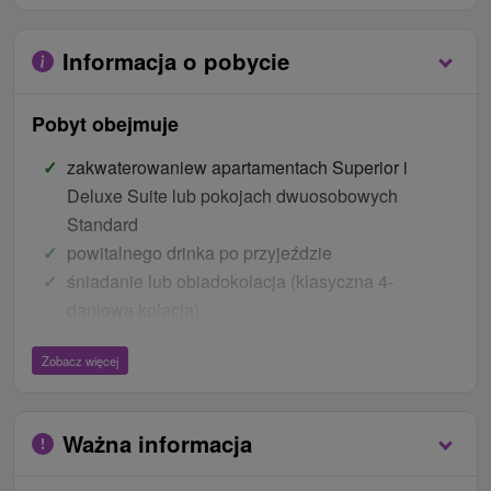
Informacja o pobycie
Pobyt obejmuje
zakwaterowaniew apartamentach Superior i
Deluxe Suite lub pokojach dwuosobowych
Standard
powitalnego drinka po przyjeździe
śniadanie lub obiadokolacja (klasyczna 4-
daniowa kolacja)
24.12.2022 Uroczysta kolacja wigilijna (6-daniowe
Zobacz więcej
menu serwowane)
codziennie popołudniowa przekąska (zupa i
ciasto)
Ważna informacja
1 x dziennie nieograniczony wstęp do centrum
odnowy biologicznej w godzinach otwarcia (na