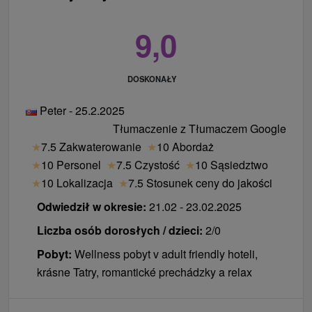
Zwierzęta:
Zakwaterowanie ze zwierzętami nie
lokalny podatek 1 € / osoba / noc
jest dozwolone.
kolacja 15 € / osoba / dzień (4-daniowe menu
9,0
serwowane)
Ceny - Informacje
DOSKONAŁY
Zakwaterowanie z dzieckiem lub inną osobą jest
Peter - 25.2.2025
możliwe tylko w Apartamencie Superior.
Tłumaczenie z Tłumaczem Google
Maksymalna liczba dodatkowych łóżek w
★
7.5 Zakwaterowanie
★
10 Abordaż
apartamencie typu superior to 1.
★
10 Personel
★
7.5 Czystość
★
10 Sąsiedztwo
Dodatkowe łóżko w pokoju standardowym nie jest
★
10 Lokalizacja
★
7.5 Stosunek ceny do jakości
możliwe.
Odwiedził w okresie:
21.02 - 23.02.2025
Łóżeczka dziecięce nie są dostępne.
Liczba osób dorosłych / dzieci:
2/0
Pobyt:
Wellness pobyt v adult friendly hoteli,
krásne Tatry, romantické prechádzky a relax