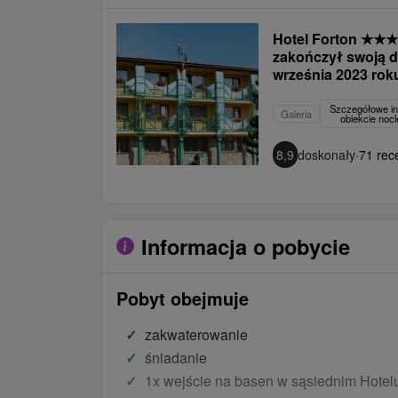
Hotel Forton
★
★
★
zakończył swoją d
września 2023 rok
Szczegółowe in
Galeria
obiekcie no
8,9
doskonały
·
71 rece
Informacja o pobycie
Pobyt obejmuje
zakwaterowanie
śniadanie
1x wejście na basen w sąsiednim Hotelu