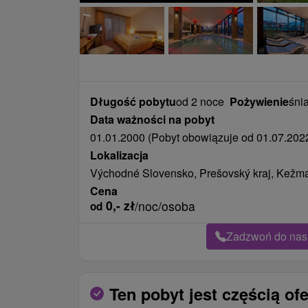
Długość pobytu
od 2 noce
Pożywienie
śni
Data ważności na pobyt
01.01.2000 (Pobyt obowiązuje od 01.07.2022
Lokalizacja
Východné Slovensko, Prešovský kraj, Kežma
Cena
0,-
zł
/noc/osoba
od
Zadzwoń do nas 
Ten pobyt jest częścią ofe