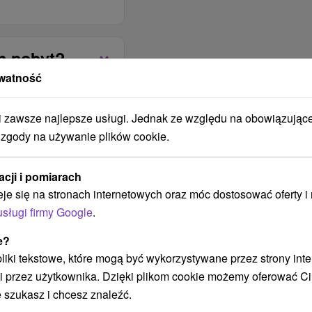
etnim tarasie dla 30
 jest zamiana kolacji w
telowej, która posiada
n pobyt?
niu z recepcją)
rwowane są w formie
ellness i basenu w
watność
owe menu.
według dostępnych
erovým systémom a
zawsze najlepsze usługi. Jednak ze względu na obowiązując
 zgody na używanie plików cookie.
 z kablami w pokojach.
t to możliwe ze
).
acji i pomiarach
eje się na stronach internetowych oraz móc dostosować oferty 
usługi firmy Google
.
 z Tłumaczem Google
0 Abordaż
e?
tość
 pliki tekstowe, które mogą być wykorzystywane przez strony int
kalizacja
i przez użytkownika. Dzięki plikom cookie możemy oferować Ci
kości
 szukasz i chcesz znaleźć.