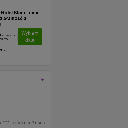
Hotel Stará Leśna
ziałalność 3
u
Wybierz
formacje o
clegowym
datę
nzji
 **** Lesná dla 2 osób