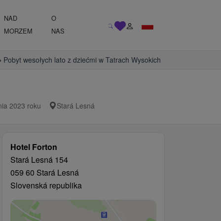
NAD
O
MORZEM
NAS
Pobyt wesołych lato z dziećmi w Tatrach Wysokich
nia 2023 roku
Stará Lesná
Hotel Forton
Stará Lesná 154
059 60 Stará Lesná
Slovenská republika