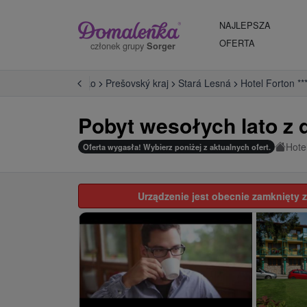
NAJLEPSZA
OFERTA
członek grupy
Sorger
Východné Slovensko
Prešovský kraj
Stará Lesná
Hotel Forton *
Pobyt wesołych lato z 
Hote
Oferta wygasła! Wybierz poniżej z aktualnych ofert.
Urządzenie jest obecnie zamknięty z