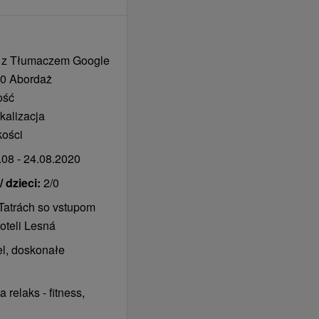
 z Tłumaczem Google
0 Abordaż
ość
kalizacja
kości
08 - 24.08.2020
 dzieci:
2/0
Tatrách so vstupom
oteli Lesná
l, doskonałe
 relaks - fitness,