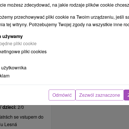
.03 - 02.04.2023
 możesz zdecydować, na jakie rodzaje plików cookie chcesz
 dzieci:
2/0
ożemy przechowywać pliki cookie na Twoim urządzeniu, jeśli s
relaxujte na turistike
ia tej witryny. Potrzebujemy Twojej zgody na wszystkie inne ro
transkou prírodou
ych używamy
będne pliki cookie
ketingowe pliki cookies
 z Tłumaczem Google
.5 Abordaż
 użytkownika
ść
eklam
kalizacja
kości
Odmówić
Zezwól zaznaczone
09 - 06.09.2020
 dzieci:
2/0
Tatrách se vstupem do
lu Lesná