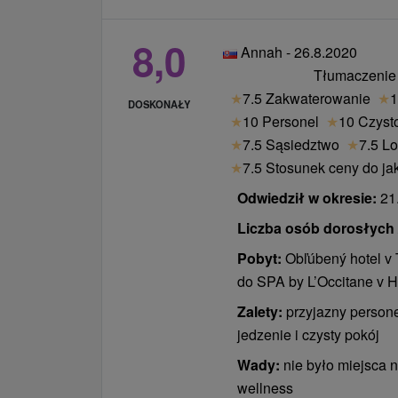
8,0
Annah - 26.8.2020
Tłumaczenie
★
7.5 Zakwaterowanie
★
1
DOSKONAŁY
★
10 Personel
★
10 Czyst
★
7.5 Sąsiedztwo
★
7.5 Lo
★
7.5 Stosunek ceny do ja
Odwiedził w okresie:
21.
Liczba osób dorosłych /
Pobyt:
Obľúbený hotel v 
do SPA by L’Occitane v H
Zalety:
przyjazny persone
jedzenie i czysty pokój
Wady:
nie było miejsca na
wellness