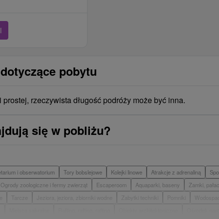
i
 dotyczące pobytu
i prostej, rzeczywista długość podróży może być inna.
jdują się w pobliżu?
etarium i obserwatorium
Tory bobslejowe
Kolejki linowe
Atrakcje z adrenaliną
Spo
Ogrody zoologiczne i fermy zwierząt
Escaperoom
Aquaparki, baseny
Zamki, pałac
e
Tarcze
Jeziora, jeziora, zbiorniki wodne
Zabytki techniki
Pomniki
Wodospa
y
Miejsca sakralne
Rafting, rafting, rafting
Obiekty architektoniczne
Ośrodek narc