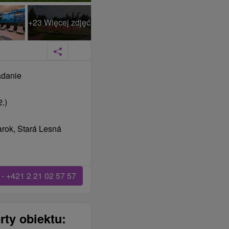
+23 Więcej zdjęć
adanie
.)
rok, Stará Lesná
- +421 2 21 02 57 57
rty obiektu: