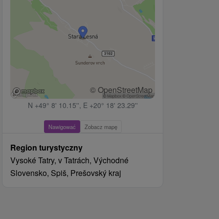
© OpenStreetMap
N +49° 8' 10.15'', E +20° 18' 23.29''
Nawigować
Zobacz mapę
Region turystyczny
Vysoké Tatry, v Tatrách, Východné
Slovensko, Spiš, Prešovský kraj