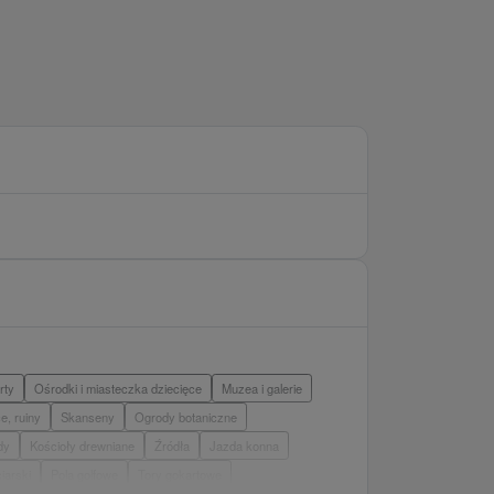
rty
Ośrodki i miasteczka dziecięce
Muzea i galerie
e, ruiny
Skanseny
Ogrody botaniczne
dy
Kościoły drewniane
Źródła
Jazda konna
iarski
Pola golfowe
Tory gokartowe