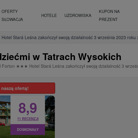
OFERTY
KUPON NA
HOTELE
UZDROWISKA
SŁOWACJA
PREZENT
** Hotel Stará Leśna zakończył swoją działalność 3 września 2023 roku
dziećmi w Tatrach Wysokich
l Forton
★
★
★
Hotel Stará Leśna zakończył swoją działalność 3 wrześ
 naszą ofertą!
8,9
71 RECENZJI
DOSKONAŁY