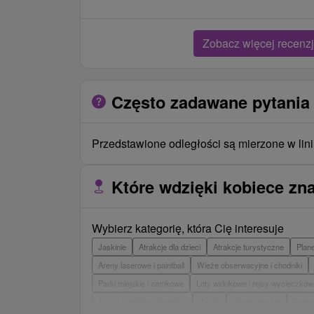
Zobacz więcej recenzj
Często zadawane pytania
Przedstawione odległości są mierzone w lini
Które wdzięki kobiece zna
Wybierz kategorię, która Cię interesuje
Jaskinie
Atrakcje dla dzieci
Atrakcje turystyczne
Plan
Areny laserowe i paintball
Wieże obserwacyjne i chodniki
Parki miejskie i zamkowe
Loty widokowe i rejsy wycieczkow
Túry a turistické chodníky
Zamki
Chaty górskie
Teatr