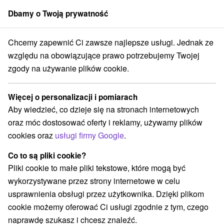
Dbamy o Twoją prywatność
członek grupy
Sorger
Chcemy zapewnić Ci zawsze najlepsze usługi. Jednak ze
Hotel Flóra ** Dudince
Letnie pobyty z zabiegami relaksacyjnymi
względu na obowiązujące prawo potrzebujemy Twojej
zgody na używanie plików cookie.
Letnie pobyty z zabiegami
relaksacyjnymi
Więcej o personalizacji i pomiarach
Oferta wygasła! Wybierz poniżej z aktualnych ofert.
Aby wiedzieć, co dzieje się na stronach internetowych
Hotel Flóra
★
★
Dudince
Dudince
oraz móc dostosować oferty i reklamy, używamy plików
cookies oraz
usługi firmy Google
.
Przejdź do lokalizacji
Co to są pliki cookie?
Pliki cookie to małe pliki tekstowe, które mogą być
Urządzenie jest obecnie zamknięty z naszą ofertą!
wykorzystywane przez strony internetowe w celu
usprawnienia obsługi przez użytkownika. Dzięki plikom
8,6
doskonały
50 recenzji
·
cookie możemy oferować Ci usługi zgodnie z tym, czego
naprawdę szukasz i chcesz znaleźć.