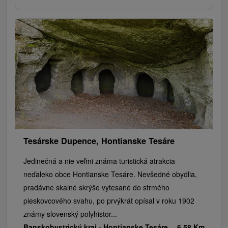
Tesárske Dupence, Hontianske Tesáre
Jedinečná a nie veľmi známa turistická atrakcia
neďaleko obce Hontianske Tesáre. Nevšedné obydlia,
pradávne skalné skrýše vytesané do strmého
pieskovcového svahu, po prvýkrát opísal v roku 1902
známy slovenský polyhistor...
Banskobystrický kraj -
Hontianske Tesáre
6.58 Km