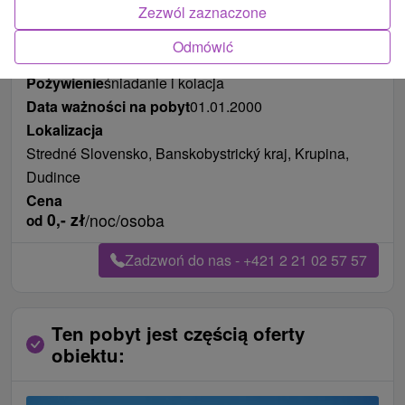
Zezwól zaznaczone
Odmówić
Długość pobytu
od 127 noce
Pożywienie
śniadanie i kolacja
Data ważności na pobyt
01.01.2000
Lokalizacja
Stredné Slovensko, Banskobystrický kraj, Krupina,
Dudince
Cena
0,-
zł
/noc/osoba
od
Zadzwoń do nas - +421 2 21 02 57 57
Ten pobyt jest częścią oferty
obiektu: