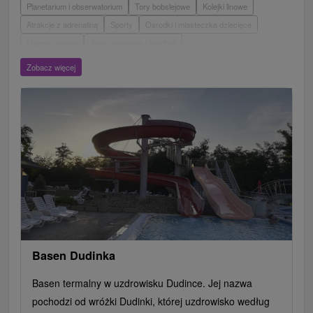
Planetarium i obserwatorium
Tory bobslejowe
Kolejki linowe
Atrakcje z adrenaliną
Sporty
Ośrodki i miasteczka dziecięce
Muzea i galerie
Areny laserowe i paintball
Wieże obserwacyjne i chodniki
Ogrody zoologiczne i fermy zwierząt
Zobacz więcej
Escaperoom
Aquaparki, baseny
Zamki, pałace, ruiny
Skanseny
Ogrody botaniczne
Parki miejskie i zamkowe
Loty widokowe i rejsy wycieczkowe
Tarcze
Jeziora, jeziora, zbiorniki wodne
Zabytki techniki
Pomniki
Wodospady
Kościoły drewniane
Źródła
Teatry
Jazda konna
Túry a turistické chodníky
Zamki
Chaty górskie
Miejsca sakralne
Rafting, rafting, rafting
Obiekty architektoniczne
Ośrodek narciarski
Pola golfowe
Tory gokartowe
Amfiteatry i kina w przyrodzie
Szlaki winne
Cyklotrasy
Basen Dudinka
Basen termalny w uzdrowisku Dudince. Jej nazwa
pochodzi od wróżki Dudinki, której uzdrowisko według