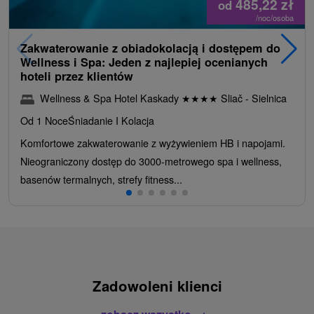
485,22
zł
od
/noc/osoba
Zakwaterowanie z obiadokolacją i dostępem do
Wellness i Spa: Jeden z najlepiej ocenianych
hoteli przez klientów
Wellness & Spa Hotel Kaskady
★
★
★
★
Sliač - Sielnica
Od 1 Noce
Śniadanie I Kolacja
Komfortowe zakwaterowanie z wyżywieniem HB i napojami.
Nieograniczony dostęp do 3000-metrowego spa i wellness,
basenów termalnych, strefy fitness...
Zadowoleni klienci