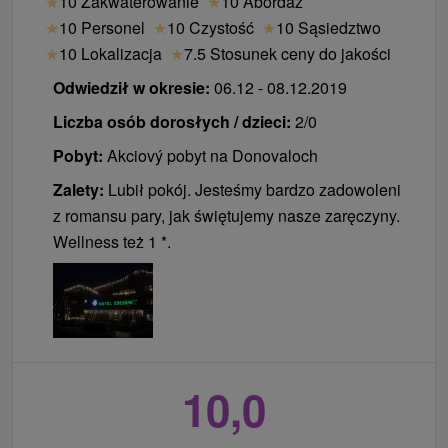
★
10 Zakwaterowanie
★
10 Abordaż
Ceny - Informacje
★
10 Personel
★
10 Czystość
★
10 Sąsiedztwo
★
10 Lokalizacja
★
7.5 Stosunek ceny do jakości
Seniorzy powyżej 65 lat 25% dorosłych (łóżko +
usługi).
Odwiedził w okresie:
06.12 - 08.12.2019
Liczba osób dorosłych / dzieci:
2/0
Pobyt:
Akciový pobyt na Donovaloch
Zalety:
Lubił pokój. Jesteśmy bardzo zadowoleni
z romansu pary, jak świętujemy nasze zaręczyny.
Wellness też 1 *.
10,0