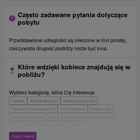
Często zadawane pytania dotyczące
pobytu
Przedstawione odległości są mierzone w linii prostej,
rzeczywista długość podróży może być inna.
Które wdzięki kobiece znajdują się w
pobliżu?
Wybierz kategorię, która Cię interesuje
Jaskinie
Atrakcje dla dzieci
Atrakcje turystyczne
Planetarium i obserwatorium
Tory bobslejowe
Kolejki linowe
Atrakcje z adrenaliną
Sporty
Ośrodki i miasteczka dziecięce
Muzea i galerie
Areny laserowe i paintball
Wieże obserwacyjne i chodniki
Ogrody zoologiczne i fermy zwierząt
Zobacz więcej