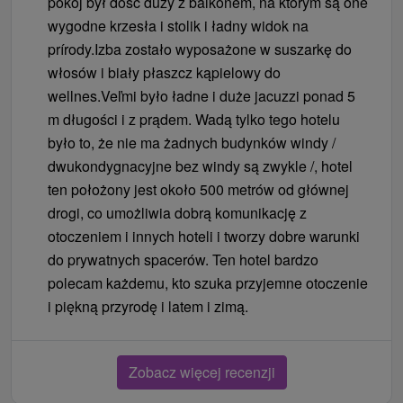
pokój był dość duży z balkonem, na którym są one
wygodne krzesła i stolik i ładny widok na
prírody.Izba zostało wyposażone w suszarkę do
włosów i biały płaszcz kąpielowy do
wellnes.Veľmi było ładne i duże jacuzzi ponad 5
m długości i z prądem. Wadą tylko tego hotelu
było to, że nie ma żadnych budynków windy /
dwukondygnacyjne bez windy są zwykle /, hotel
ten położony jest około 500 metrów od głównej
drogi, co umożliwia dobrą komunikację z
otoczeniem i innych hoteli i tworzy dobre warunki
do prywatnych spacerów. Ten hotel bardzo
polecam każdemu, kto szuka przyjemne otoczenie
i piękną przyrodę i latem i zimą.
Zobacz więcej recenzji