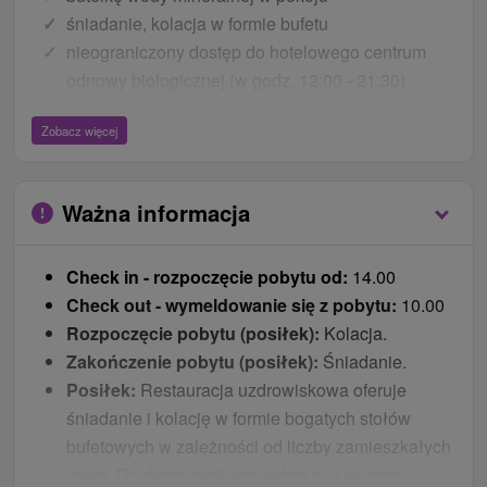
śniadanie, kolacja w formie bufetu
nieograniczony dostęp do hotelowego centrum
odnowy biologicznej (w godz. 12:00 - 21:30)
sobota 20.04. - program dla dzieci z animatorami
Zobacz więcej
po południu, bez zastrzeżeń degustacja
ekskluzywnych win owocowych
plac zabaw dla dzieci, plac zabaw na świeżym
Ważna informacja
powietrzu
gry na świeżym powietrzu (piłka nożna,
Check in - rozpoczęcie pobytu od:
14.00
badminton, piłka nożna, siatkówka, rowery
Check out - wymeldowanie się z pobytu:
10.00
górskie, skutery)
Rozpoczęcie pobytu (posiłek):
Kolacja.
WiFi
Zakończenie pobytu (posiłek):
Śniadanie.
parking
Posiłek:
Restauracja uzdrowiskowa oferuje
Ceny - Bonusy
śniadanie i kolację w formie bogatych stołów
bufetowych w zależności od liczby zamieszkałych
10 % zniżki na obiad w hotelowej restauracji
gości. Do dyspozycji jest wybór z „a la carte“ z