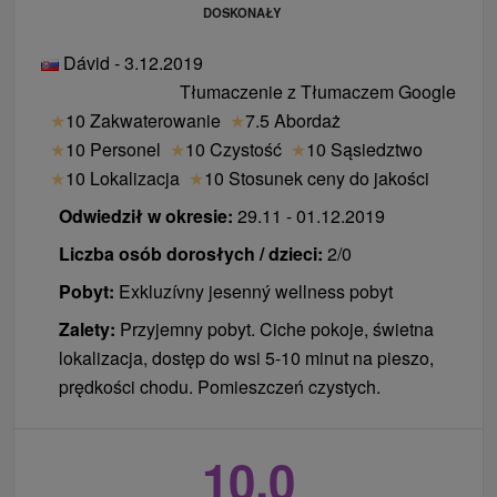
DOSKONAŁY
Dávid - 3.12.2019
Tłumaczenie z Tłumaczem Google
★
10 Zakwaterowanie
★
7.5 Abordaż
★
10 Personel
★
10 Czystość
★
10 Sąsiedztwo
★
10 Lokalizacja
★
10 Stosunek ceny do jakości
Odwiedził w okresie:
29.11 - 01.12.2019
Liczba osób dorosłych / dzieci:
2/0
Pobyt:
Exkluzívny jesenný wellness pobyt
Zalety:
Przyjemny pobyt. Ciche pokoje, świetna
lokalizacja, dostęp do wsi 5-10 minut na pieszo,
prędkości chodu. Pomieszczeń czystych.
10,0