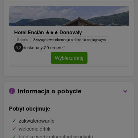
Hotel Encián
★
★
★
Donovaly
Galeria
Szczegółowe informacje o obiekcie noclegowym
9,3
doskonały
·
20 recenzji
Wybierz datę
Informacja o pobycie
Pobyt obejmuje
zakwaterowanie
welcome drink
butelkę wody mineralnej w pokoju