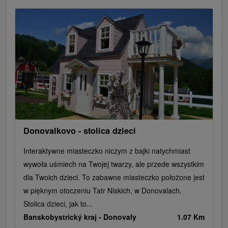
Escaperoom
Aquaparki, baseny
Zamki, pałace, ruiny
Skanseny
Ogrody botaniczne
Parki miejskie i zamkowe
Loty widokowe i rejsy wycieczkowe
Tarcze
Jeziora, jeziora, zbiorniki wodne
Zabytki techniki
Pomniki
Wodospady
Kościoły drewniane
Źródła
Teatry
Jazda konna
Túry a turistické chodníky
Zamki
Chaty górskie
Miejsca sakralne
Rafting, rafting, rafting
Obiekty architektoniczne
Ośrodek narciarski
Pola golfowe
Tory gokartowe
Amfiteatry i kina w przyrodzie
Szlaki winne
Cyklotrasy
Donovalkovo - stolica dzieci
Interaktywne miasteczko niczym z bajki natychmiast
wywoła uśmiech na Twojej twarzy, ale przede wszystkim
dla Twoich dzieci. To zabawne miasteczko położone jest
w pięknym otoczeniu Tatr Niskich, w Donovalach.
Stolica dzieci, jak to...
Banskobystrický kraj -
Donovaly
1.07 Km