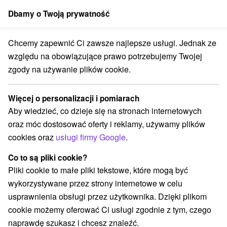
Dbamy o Twoją prywatność
członek grupy
Sorger
Chcemy zapewnić Ci zawsze najlepsze usługi. Jednak ze
cký kraj
Donovaly
Hotel Encián *** Donovaly
Pobyt wielkanocny
względu na obowiązujące prawo potrzebujemy Twojej
zgody na używanie plików cookie.
Pobyt wielkanocny
Oferta wygasła! Wybierz poniżej z aktualnych ofert.
Więcej o personalizacji i pomiarach
Hotel Encián
★
★
★
Donovaly
Donovaly
Aby wiedzieć, co dzieje się na stronach internetowych
oraz móc dostosować oferty i reklamy, używamy plików
cookies oraz
usługi firmy Google
.
Przejdź do lokalizacji
Co to są pliki cookie?
Urządzenie jest obecnie zamknięty z naszą ofertą!
Pliki cookie to małe pliki tekstowe, które mogą być
wykorzystywane przez strony internetowe w celu
9,3
doskonały
20 recenzji
·
usprawnienia obsługi przez użytkownika. Dzięki plikom
cookie możemy oferować Ci usługi zgodnie z tym, czego
naprawdę szukasz i chcesz znaleźć.