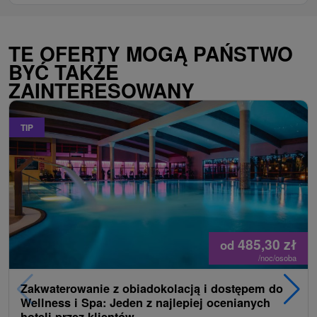
TE OFERTY MOGĄ PAŃSTWO
BYĆ TAKŻE
ZAINTERESOWANY
TIP
485,30
zł
od
/noc/osoba
Zakwaterowanie z obiadokolacją i dostępem do
Wellness i Spa: Jeden z najlepiej ocenianych
hoteli przez klientów