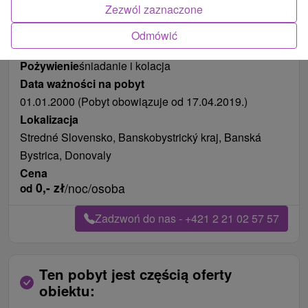
Zezwól zaznaczone
Odmówić
Długość pobytu
od 127 noce
Pożywienie
śniadanie i kolacja
Data ważności na pobyt
01.01.2000 (Pobyt obowiązuje od 17.04.2019.)
Lokalizacja
Stredné Slovensko, Banskobystrický kraj, Banská
Bystrica, Donovaly
Cena
0,-
zł
/noc/osoba
od
Zadzwoń do nas - +421 2 21 02 57 57
Ten pobyt jest częścią oferty
obiektu: