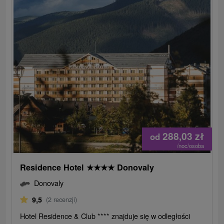
288,03
zł
od
/noc/osoba
Residence Hotel
★
★
★
★
Donovaly
Donovaly
9,5
(2 recenzji)
Hotel Residence & Club **** znajduje się w odległości