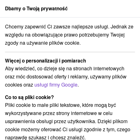
Dbamy o Twoją prywatność
członek grupy
Sorger
Chcemy zapewnić Ci zawsze najlepsze usługi. Jednak ze
e na Slovacji
Stredné Slovensko
Banskobystrický kraj
Donovaly
względu na obowiązujące prawo potrzebujemy Twojej
zgody na używanie plików cookie.
Hotele na Slovacji Donovaly
Więcej o personalizacji i pomiarach
Kategorie
Aby wiedzieć, co dzieje się na stronach internetowych
oraz móc dostosować oferty i reklamy, używamy plików
Wszystkie kategorie
Hotele na Slovacji
(2)
cookies oraz
usługi firmy Google
.
Hotele z basenem
Wellness hotele na Słowacji
(1)
(1)
Zarejestruj się za rodziny z dziećmi
(2)
Co to są pliki cookie?
Pliki cookie to małe pliki tekstowe, które mogą być
wykorzystywane przez strony internetowe w celu
Wybierz lokalizację lub datę
usprawnienia obsługi przez użytkownika. Dzięki plikom
cookie możemy oferować Ci usługi zgodnie z tym, czego
Najlepiej sprzedające
naprawdę szukasz i chcesz znaleźć.