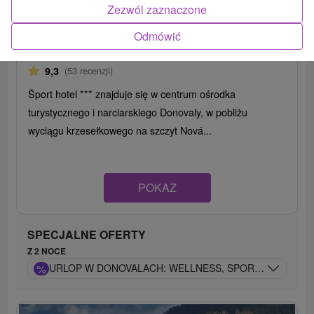
Zezwól zaznaczone
Šport hotel
★
★
★
Donovaly
Odmówić
Donovaly
9,3
(53 recenzji)
Šport hotel *** znajduje się w centrum ośrodka
turystycznego i narciarskiego Donovaly, w pobliżu
wyciągu krzesełkowego na szczyt Nová...
POKAZ
SPECJALNE OFERTY
Z 2 NOCE
%
URLOP W DONOVALACH: WELLNESS, SPORT I ZABAWA 