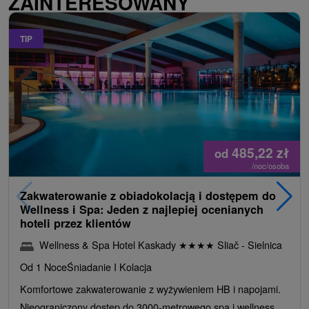
ZAINTERESOWANY
TIP
485,22
zł
od
/noc/osoba
Zakwaterowanie z obiadokolacją i dostępem do
Wellness i Spa: Jeden z najlepiej ocenianych
hoteli przez klientów
Wellness & Spa Hotel Kaskady
★
★
★
★
Sliač - Sielnica
Od 1 Noce
Śniadanie I Kolacja
Komfortowe zakwaterowanie z wyżywieniem HB i napojami.
Nieograniczony dostęp do 3000-metrowego spa i wellness,