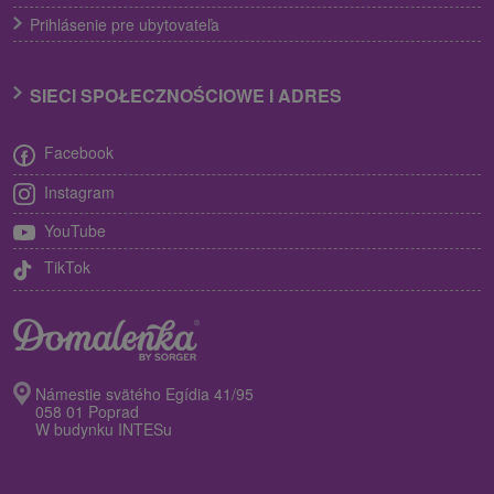
Prihlásenie pre ubytovateľa
SIECI SPOŁECZNOŚCIOWE I ADRES
Facebook
Instagram
YouTube
TikTok
Námestie svätého Egídia 41/95
058 01 Poprad
W budynku INTESu