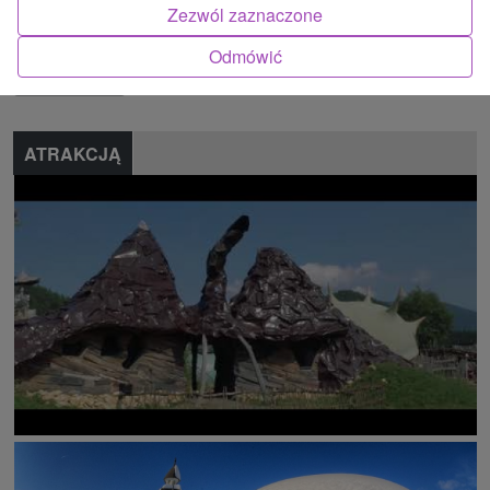
Zezwól zaznaczone
Znalazłeś błąd lub chcesz polecić nam nową atrakcję
Odmówić
Zgłoś błąd
ATRAKCJĄ