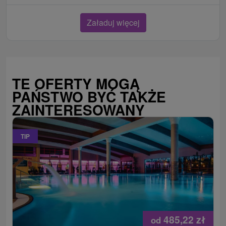
Załaduj więcej
TE OFERTY MOGĄ
PAŃSTWO BYĆ TAKŻE
ZAINTERESOWANY
TIP
485,22
zł
od