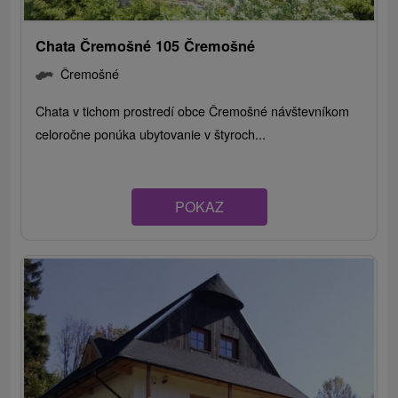
Chata Čremošné 105 Čremošné
Čremošné
Chata v tichom prostredí obce Čremošné návštevníkom
celoročne ponúka ubytovanie v štyroch...
POKAZ