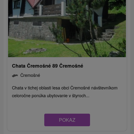
Chata Čremošné 89 Čremošné
Čremošné
Chata v tichej oblasti lesa obci Čremošné návštevníkom
celoročne ponúka ubytovanie v štyroch...
POKAZ