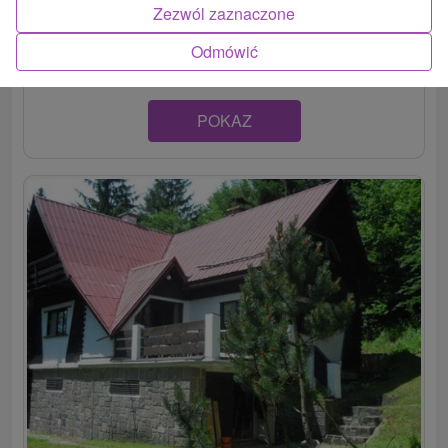
Zezwól zaznaczone
Hotel v tichej horskej časti obce Čremošné návštevníkom
celoročne ponúka komfortné ubytovanie v...
Odmówić
POKAZ