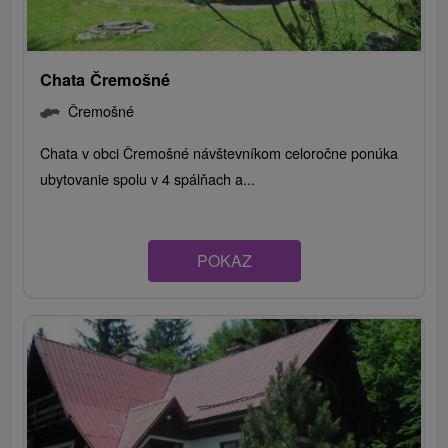
Chata Čremošné
Čremošné
Chata v obci Čremošné návštevníkom celoročne ponúka
ubytovanie spolu v 4 spálňach a...
POKAZ