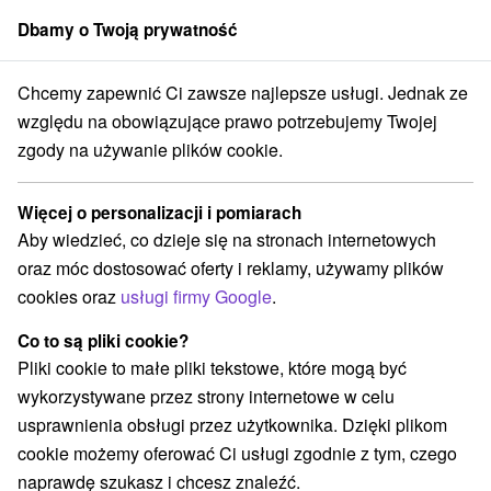
Dbamy o Twoją prywatność
członek grupy
Sorger
Chcemy zapewnić Ci zawsze najlepsze usługi. Jednak ze
Chaty na prenájom
Stredné Slovensko
Žilinský kraj
Čremošné
względu na obowiązujące prawo potrzebujemy Twojej
zgody na używanie plików cookie.
Najlepsze opinie chaty na prenájom
Čremošné
Więcej o personalizacji i pomiarach
Aby wiedzieć, co dzieje się na stronach internetowych
Kategorie
oraz móc dostosować oferty i reklamy, używamy plików
cookies oraz
usługi firmy Google
.
Wszystkie kategorie
Chaty na prenájom
(6)
Drevenice
(1)
Co to są pliki cookie?
Pliki cookie to małe pliki tekstowe, które mogą być
wykorzystywane przez strony internetowe w celu
Wybierz lokalizację lub datę
usprawnienia obsługi przez użytkownika. Dzięki plikom
cookie możemy oferować Ci usługi zgodnie z tym, czego
NAJTAŃSZE
NAJDROŻSZE
NA PODSTAWIE OCENY
naprawdę szukasz i chcesz znaleźć.