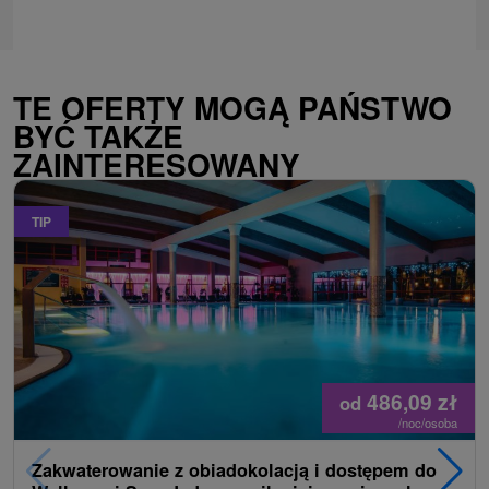
TE OFERTY MOGĄ PAŃSTWO
BYĆ TAKŻE
ZAINTERESOWANY
TIP
486,09
zł
od
/noc/osoba
Zakwaterowanie z obiadokolacją i dostępem do