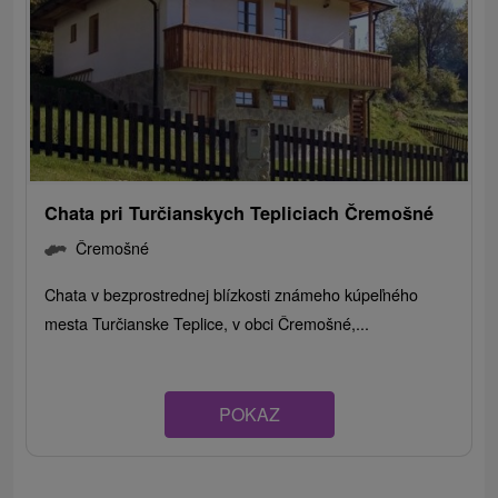
Chata pri Turčianskych Tepliciach Čremošné
Čremošné
Chata v bezprostrednej blízkosti známeho kúpeľného
mesta Turčianske Teplice, v obci Čremošné,...
POKAZ