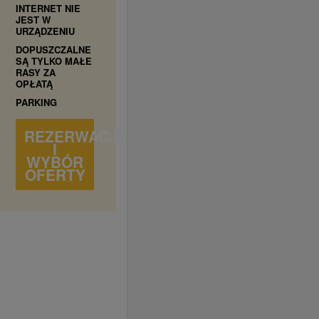
INTERNET NIE
JEST W
URZĄDZENIU
DOPUSZCZALNE
SĄ TYLKO MAŁE
RASY ZA
OPŁATĄ
PARKING
REZERWACJA
I
WYBÓR
OFERTY