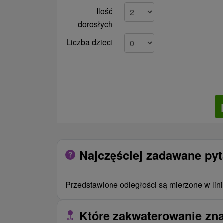
Ilość
dorosłych
Liczba dzieci
Najczęściej zadawane py
Przedstawione odległości są mierzone w lini
Które zakwaterowanie zna