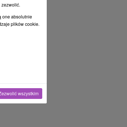
 zezwolić.
ą one absolutnie
dzaje plików cookie.
Zezwolić wszystkim