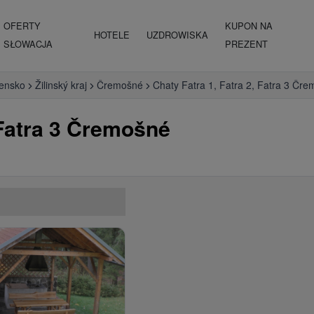
OFERTY
KUPON NA
HOTELE
UZDROWISKA
SŁOWACJA
PREZENT
vensko
Žilinský kraj
Čremošné
Chaty Fatra 1, Fatra 2, Fatra 3 Čr
 Fatra 3 Čremošné