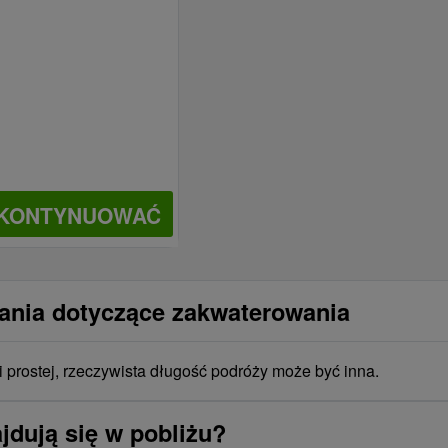
KONTYNUOWAĆ
tania dotyczące zakwaterowania
i prostej, rzeczywista długość podróży może być inna.
jdują się w pobliżu?