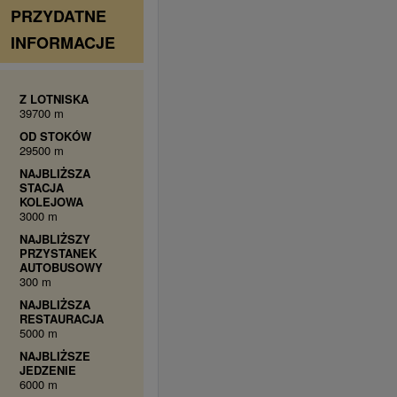
PRZYDATNE
INFORMACJE
Z LOTNISKA
39700 m
OD STOKÓW
29500 m
NAJBLIŻSZA
STACJA
KOLEJOWA
3000 m
NAJBLIŻSZY
PRZYSTANEK
AUTOBUSOWY
300 m
NAJBLIŻSZA
RESTAURACJA
5000 m
NAJBLIŻSZE
JEDZENIE
6000 m