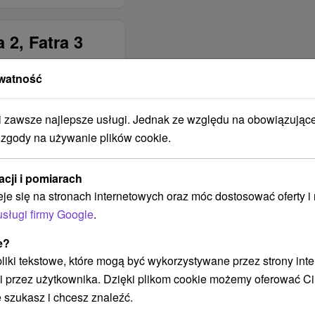
a 2, Fatra 3
watność
CZY WŁAŚCICIEL
NYCH
MIESZKA W
zawsze najlepsze usługi. Jednak ze względu na obowiązując
BUDYNKU?
 zgody na używanie plików cookie.
NIE, počas pobytu sa
nezdržiava / nebýva
acji i pomiarach
v objekte
eje się na stronach internetowych oraz móc dostosować oferty 
NIE, objekt nie je
usługi firmy Google
.
oplotený
e?
SPOSÓB
OGRZEWANIA
 pliki tekstowe, które mogą być wykorzystywane przez strony int
BUDYNKU
i przez użytkownika. Dzięki plikom cookie możemy oferować Ci
Elektrické
 szukasz i chcesz znaleźć.
Na tuhé palivo