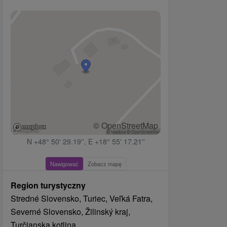
© OpenStreetMap
N +48° 50' 29.19'', E +18° 55' 17.21''
Nawigować
Zobacz mapę
Region turystyczny
Stredné Slovensko, Turiec, Veľká Fatra,
Severné Slovensko, Žilinský kraj,
Turčianska kotlina