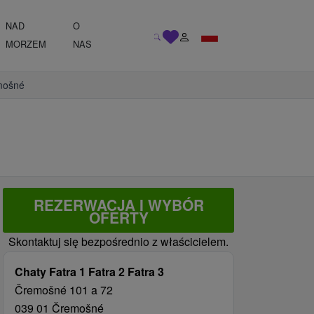
NAD
O
MORZEM
NAS
emošné
REZERWACJA I WYBÓR
OFERTY
Skontaktuj się bezpośrednio z właścicielem.
Chaty Fatra 1 Fatra 2 Fatra 3
Čremošné 101 a 72
039 01 Čremošné