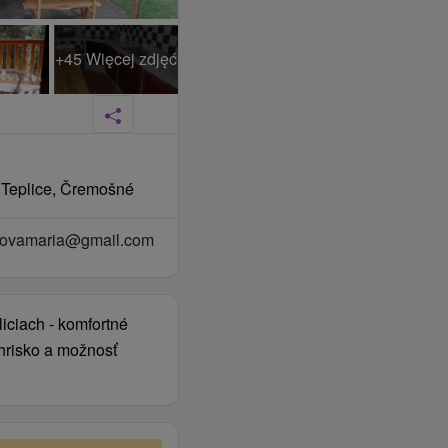
+45 Więcej zdjęć
e Teplice, Čremošné
izovamaria@gmail.com
iciach - komfortné
ihrisko a možnosť