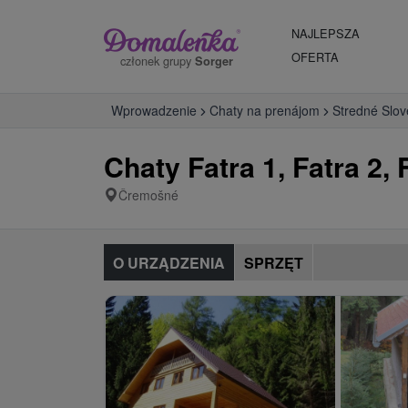
NAJLEPSZA
OFERTA
członek grupy
Sorger
Wprowadzenie
Chaty na prenájom
Stredné Slo
Chaty Fatra 1, Fatra 2,
Čremošné
O URZĄDZENIA
SPRZĘT