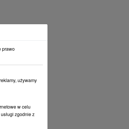
e prawo
i reklamy, używamy
ernetowe w celu
 usługi zgodnie z