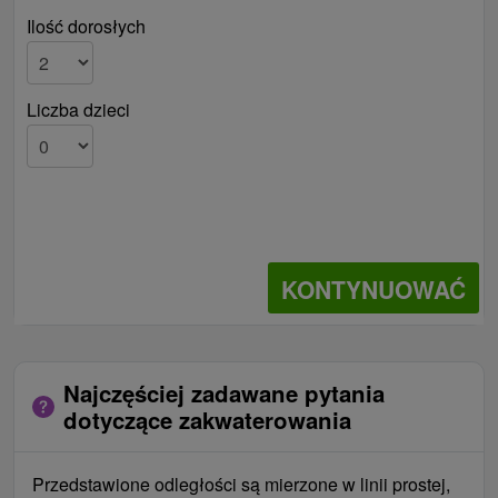
Ilość dorosłych
Liczba dzieci
KONTYNUOWAĆ
Najczęściej zadawane pytania
dotyczące zakwaterowania
Przedstawione odległości są mierzone w linii prostej,