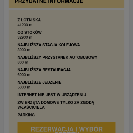
PRZYDATNE INFORMACJE
Z LOTNISKA
41200 m
OD STOKÓW
32900 m
NAJBLIŻSZA STACJA KOLEJOWA
3000 m
NAJBLIŻSZY PRZYSTANEK AUTOBUSOWY
800 m
NAJBLIŻSZA RESTAURACJA
6000 m
NAJBLIŻSZE JEDZENIE
5000 m
INTERNET NIE JEST W URZĄDZENIU
ZWIERZĘTA DOMOWE TYLKO ZA ZGODĄ
WŁAŚCICIELA
PARKING
REZERWACJA I WYBÓR