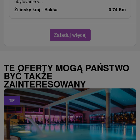
ubytovanie v...
Žilinský kraj -
Rakša
0.74 Km
Załaduj więcej
TE OFERTY MOGĄ PAŃSTWO
BYĆ TAKŻE
ZAINTERESOWANY
TIP