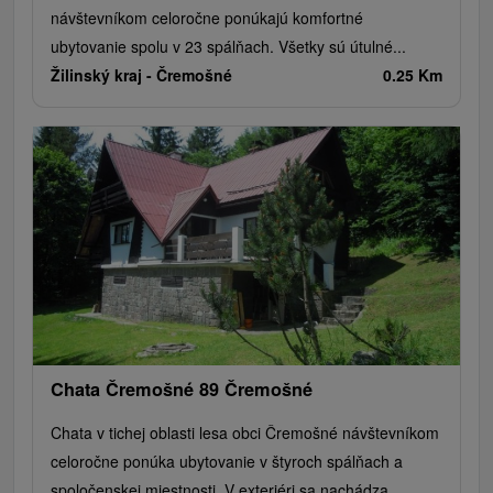
návštevníkom celoročne ponúkajú komfortné
ubytovanie spolu v 23 spálňach. Všetky sú útulné...
Žilinský kraj -
Čremošné
0.25 Km
Chata Čremošné 89 Čremošné
Chata v tichej oblasti lesa obci Čremošné návštevníkom
celoročne ponúka ubytovanie v štyroch spálňach a
spoločenskej miestnosti. V exteriéri sa nachádza