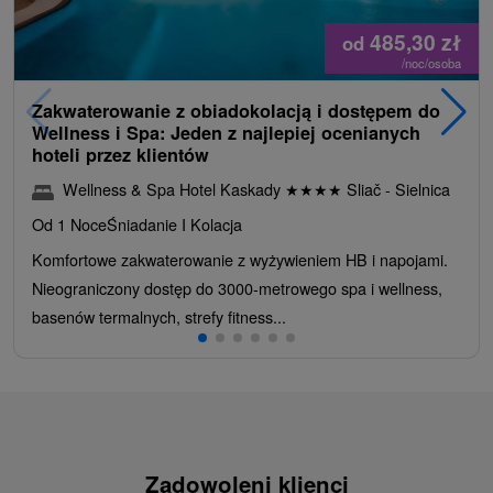
485,30
zł
od
/noc/osoba
Zakwaterowanie z obiadokolacją i dostępem do
Wellness i Spa: Jeden z najlepiej ocenianych
hoteli przez klientów
Wellness & Spa Hotel Kaskady
★
★
★
★
Sliač - Sielnica
Od 1 Noce
Śniadanie I Kolacja
Komfortowe zakwaterowanie z wyżywieniem HB i napojami.
Nieograniczony dostęp do 3000-metrowego spa i wellness,
basenów termalnych, strefy fitness...
Zadowoleni klienci