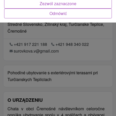
Zezwól zaznaczone
Odmówić
Lokalizacja
Stredné Slovensko, Žilinský kraj, Turčianske Teplice,
Čremošné
+421 917 221 188
+421 948 340 022
surovkova.v@gmail.com
Pohodlné ubytovanie s exteriérovými terasami pri
Turčianskych Tepliciach
O URZĄDZENIU
Chata v obci Čremošné návštevníkom celoročne
ponúka ubytovanie spolu v 4 spálňach a obývacej