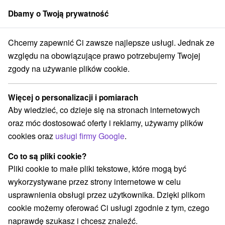
Dbamy o Twoją prywatność
członek grupy
Sorger
Chcemy zapewnić Ci zawsze najlepsze usługi. Jednak ze
m
Stredné Slovensko
Žilinský kraj
Čremošné
Chata Čremošné
względu na obowiązujące prawo potrzebujemy Twojej
zgody na używanie plików cookie.
Chata Čremošné
Čremošné
Więcej o personalizacji i pomiarach
Aby wiedzieć, co dzieje się na stronach internetowych
oraz móc dostosować oferty i reklamy, używamy plików
REZERWACJA I WYBÓR OFERTY
cookies oraz
usługi firmy Google
.
Skontaktuj się bezpośrednio z właścicielem.
Co to są pliki cookie?
Przejdź do lokalizacji
Pliki cookie to małe pliki tekstowe, które mogą być
wykorzystywane przez strony internetowe w celu
O URZĄDZENIA
SPRZĘT
usprawnienia obsługi przez użytkownika. Dzięki plikom
cookie możemy oferować Ci usługi zgodnie z tym, czego
naprawdę szukasz i chcesz znaleźć.