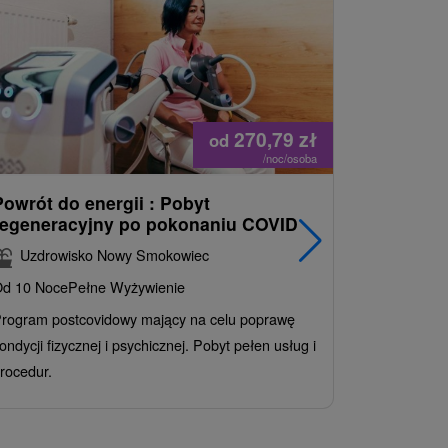
270,79
zł
od
/noc/osoba
Powrót do energii : Pobyt
Najlepiej
regeneracyjny po pokonaniu COVID
najpopul
korzystn
Uzdrowisko Nowy Smokowiec
INCLUSI
d 10 Noce
Pełne Wyżywienie
Grand 
rogram postcovidowy mający na celu poprawę
Od 2 Noce
A
ondycji fizycznej i psychicznej. Pobyt pełen usług i
Ciesz się z
rocedur.
wrażeń poby
atrakcje wod