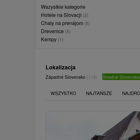
Wszystkie kategorie
Hotele na Slovacji
(2)
Chaty na prenájom
(5)
Drevenice
(5)
Kempy
(1)
Lokalizacja
Západné Slovensko
(118)
Stredné Slovensk
WSZYSTKO
NAJTAŃSZE
NAJDR