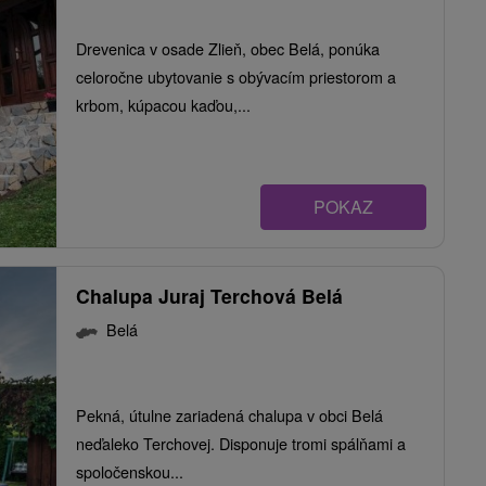
Drevenica v osade Zlieň, obec Belá, ponúka
celoročne ubytovanie s obývacím priestorom a
krbom, kúpacou kaďou,...
POKAZ
Chalupa Juraj Terchová Belá
Belá
Pekná, útulne zariadená chalupa v obci Belá
neďaleko Terchovej. Disponuje tromi spálňami a
spoločenskou...