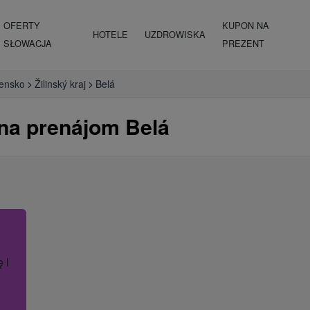
OFERTY
KUPON NA
HOTELE
UZDROWISKA
SŁOWACJA
PREZENT
vensko
Žilinský kraj
Belá
 na prenájom Belá
ę lub nazwę hotelu.