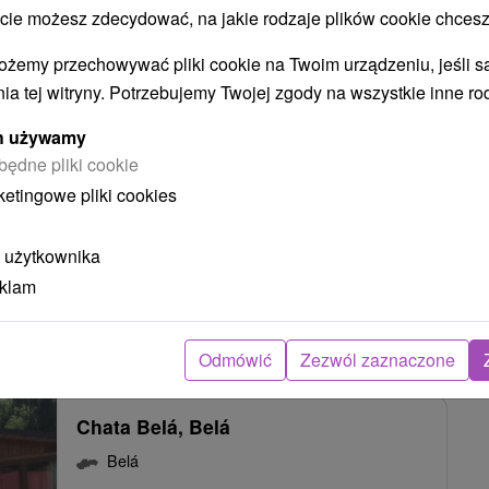
 możesz zdecydować, na jakie rodzaje plików cookie chcesz
Chaty Lili a Ela Belá
ożemy przechowywać pliki cookie na Twoim urządzeniu, jeśli s
ia tej witryny. Potrzebujemy Twojej zgody na wszystkie inne ro
Belá
ych używamy
będne pliki cookie
Dve chaty v blízkosti lesa, v obci Belá. Disponujú
ketingowe pliki cookies
štyrmi spálňami a spoločenskými miestnosťami,
kde je...
 użytkownika
eklam
POKAZ
Odmówić
Zezwól zaznaczone
Chata Belá, Belá
Belá