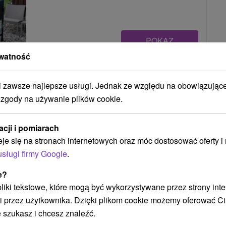
POKAZ
watność
Chalupa pod Okruhlicou Belá
zawsze najlepsze usługi. Jednak ze względu na obowiązując
Belá
 zgody na używanie plików cookie.
acji i pomiarach
Chalupa obklopená krásnou prírodou, priamo v
eje się na stronach internetowych oraz móc dostosować oferty 
obci Belá. Disponuje piatimi izbami a dvomi
usługi firmy Google
.
obývacími...
e?
 pliki tekstowe, które mogą być wykorzystywane przez strony int
i przez użytkownika. Dzięki plikom cookie możemy oferować Ci
POKAZ
 szukasz i chcesz znaleźć.