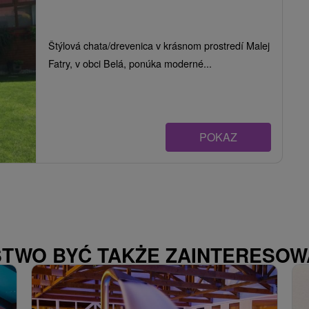
Štýlová chata/drevenica v krásnom prostredí Malej
Fatry, v obci Belá, ponúka moderné...
POKAZ
STWO BYĆ TAKŻE ZAINTERESO