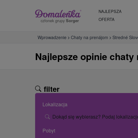
NAJLEPSZA
OFERTA
członek grupy
Sorger
Wprowadzenie
Chaty na prenájom
Stredné Slo
Najlepsze opinie chaty
filter
Lokalizacja
Dokąd się wybierasz? Podaj lokalizacj
Pobyt