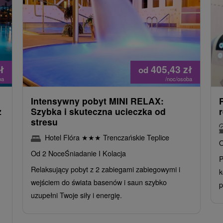
ł
405,43
zł
od
ba
/noc/osoba
Intensywny pobyt MINI RELAX:
z
Szybka i skuteczna ucieczka od
stresu
Hotel Flóra
★
★
★
Trenczańskie Teplice
O
Od 2 Noce
Śniadanie I Kolacja
P
Relaksujący pobyt z 2 zabiegami zabiegowymi i
k
wejściem do świata basenów i saun szybko
p
uzupełni Twoje siły i energię.