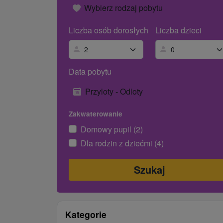
Wybierz rodzaj pobytu
Liczba osób dorosłych
Liczba dzieci
Data pobytu
Przyloty - Odloty
Zakwaterowanie
Domowy pupil (2)
Dla rodzin z dziećmi (4)
Kategorie