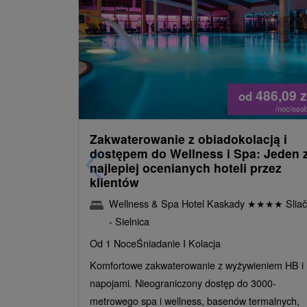
486,09
z
od
/noc/oso
Zakwaterowanie z obiadokolacją i
dostępem do Wellness i Spa: Jeden 
najlepiej ocenianych hoteli przez
klientów
Wellness & Spa Hotel Kaskady
★
★
★
★
Sliač
- Sielnica
Od 1 Noce
Śniadanie I Kolacja
Komfortowe zakwaterowanie z wyżywieniem HB i
napojami. Nieograniczony dostęp do 3000-
metrowego spa i wellness, basenów termalnych,