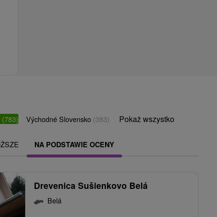
Pokaż wszystko
o
(783)
Východné Slovensko
(383)
OŻSZE
NA PODSTAWIE OCENY
Drevenica Sušienkovo Belá
Belá