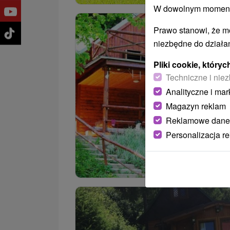
W dowolnym momencie
Prawo stanowi, że m
niezbędne do działan
Pliki cookie, któr
Techniczne i niez
Analityczne i mar
Magazyn reklam
Reklamowe dane
Personalizacja r