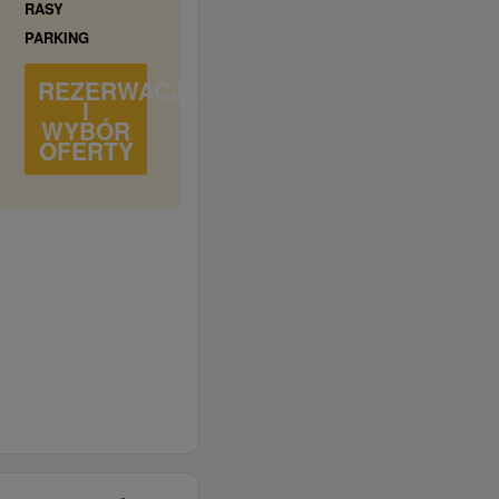
RASY
PARKING
REZERWACJA
I
WYBÓR
OFERTY