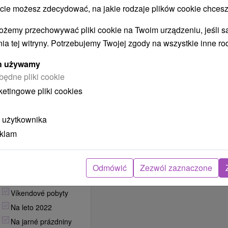
 możesz zdecydować, na jakie rodzaje plików cookie chcesz
Na zimnú dovolenku
Dlhodobé ubytovanie
ożemy przechowywać pliki cookie na Twoim urządzeniu, jeśli s
Oslavy
ia tej witryny. Potrzebujemy Twojej zgody na wszystkie inne ro
Teambuilding
ych używamy
Firemné akcie
będne pliki cookie
Športové sústredenia
ketingowe pliki cookies
Školy v prírode
Školské výlety
 użytkownika
Detské tábory
eklam
Aktívna dovolenka
Agroturistika
Relaxačné pobyty
Odmówić
Zezwól zaznaczone
Romantické pobyty
Víkendové pobyty
Na leto 2022
Na jarné prázdniny