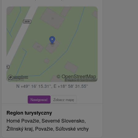
© OpenStreetMap
N +49° 16' 15.31'', E +18° 58' 31.55''
Nawigować
Zobacz mapę
Region turystyczny
Horné Považie, Severné Slovensko,
Žilinský kraj, Považie, Súľovské vrchy