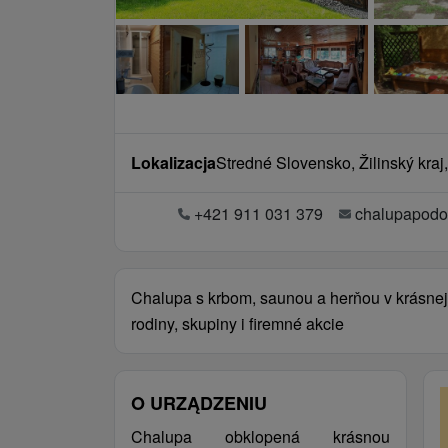
Lokalizacja
Stredné Slovensko, Žilinský kraj,
+421 911 031 379
chalupapodo
Chalupa s krbom, saunou a herňou v krásnej 
rodiny, skupiny i firemné akcie
O URZĄDZENIU
Chalupa obklopená krásnou