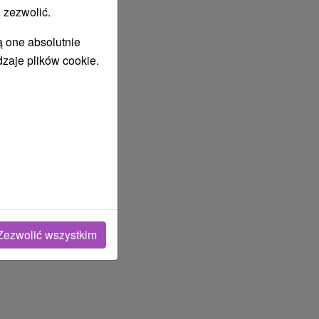
 zezwolić.
ą one absolutnie
dzaje plików cookie.
Zezwolić wszystkim