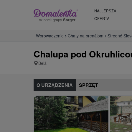
NAJLEPSZA
OFERTA
członek grupy
Sorger
Wprowadzenie
Chaty na prenájom
Stredné Slo
Chalupa pod Okruhlico
Belá
O URZĄDZENIA
SPRZĘT