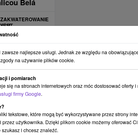
licou Belá
ZAKWATEROWANIE
NYCH
JEST
ODPOWIEDNIE DLA
watność
Pre motorkárov
Pre turistov
zawsze najlepsze usługi. Jednak ze względu na obowiązując
Pre cyklistov
 zgody na używanie plików cookie.
Pre skupiny
Pre študentov
acji i pomiarach
Pre náročných
eje się na stronach internetowych oraz móc dostosować oferty 
Pre rodiny s deťmi
usługi firmy Google
.
ZAKWATEROWANIE
e?
JEST
 pliki tekstowe, które mogą być wykorzystywane przez strony int
ODPOWIEDNIE DLA
i przez użytkownika. Dzięki plikom cookie możemy oferować Ci
Na letnú dovolenku
 szukasz i chcesz znaleźć.
Školenia a semináre