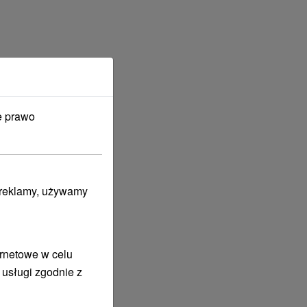
e prawo
i reklamy, używamy
ernetowe w celu
 usługi zgodnie z