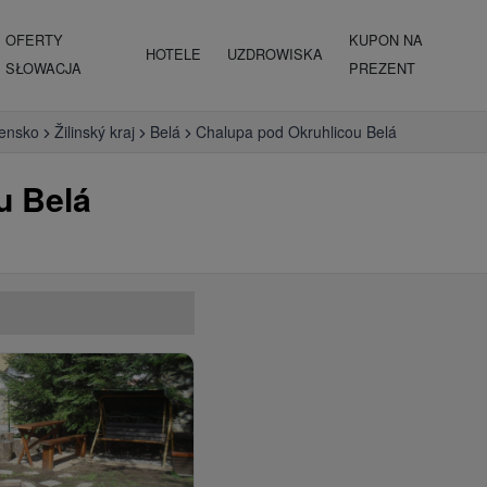
OFERTY
KUPON NA
HOTELE
UZDROWISKA
SŁOWACJA
PREZENT
vensko
Žilinský kraj
Belá
Chalupa pod Okruhlicou Belá
u Belá