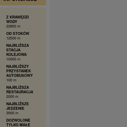
Z KRAWĘDZI
WODY
22800 m
OD STOKÓW
12500 m
NAJBLIŻSZA
STACJA
KOLEJOWA
10000 m
NAJBLIŻSZY
PRZYSTANEK
AUTOBUSOWY
100 m
NAJBLIŻSZA
RESTAURACJA
2000 m
NAJBLIŻSZE
JEDZENIE
3000 m
DOZWOLONE
TYLKO MAŁE