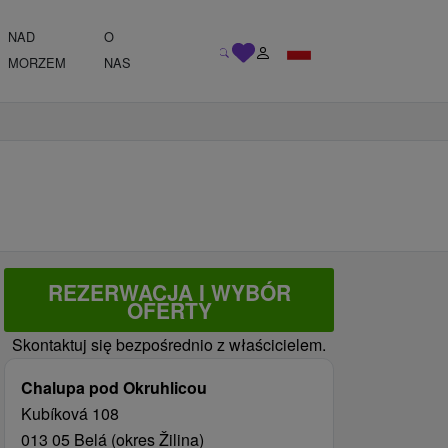
NAD
O
MORZEM
NAS
REZERWACJA I WYBÓR
OFERTY
Skontaktuj się bezpośrednio z właścicielem.
Chalupa pod Okruhlicou
Kubíková 108
013 05 Belá (okres Žilina)