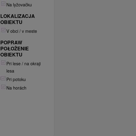
Na lyžovačku
LOKALIZACJA
OBIEKTU
V obci / v meste
POPRAW
POŁOŻENIE
OBIEKTU
Pri lese / na okraji
lesa
M
Pri potoku
Na horách