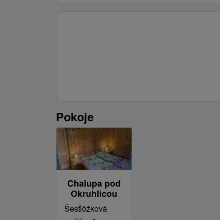
Pokoje
Chalupa pod
Okruhlicou
Šesťlôžková