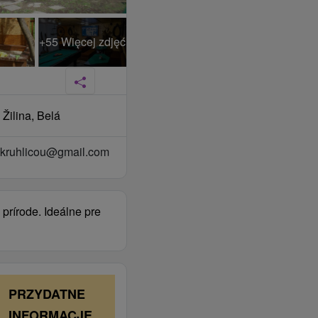
+55 Więcej zdjęć
 Žilina, Belá
kruhlicou@gmail.com
prírode. Ideálne pre
PRZYDATNE
INFORMACJE