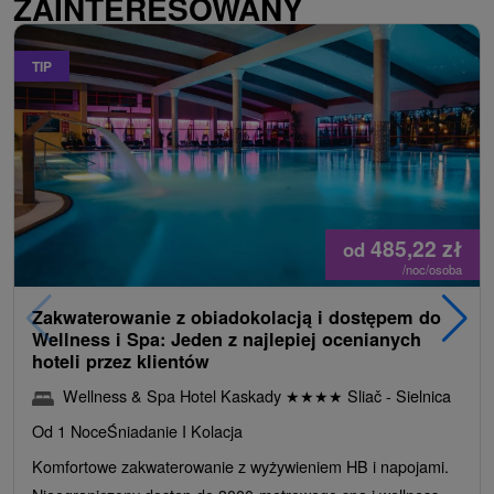
ZAINTERESOWANY
TIP
485,22
zł
od
/noc/osoba
Zakwaterowanie z obiadokolacją i dostępem do
Wellness i Spa: Jeden z najlepiej ocenianych
hoteli przez klientów
Wellness & Spa Hotel Kaskady
★
★
★
★
Sliač - Sielnica
Od 1 Noce
Śniadanie I Kolacja
Komfortowe zakwaterowanie z wyżywieniem HB i napojami.