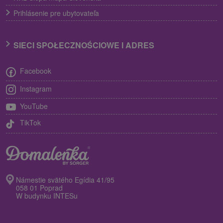
Prihlásenie pre ubytovateľa
SIECI SPOŁECZNOŚCIOWE I ADRES
Facebook
Instagram
YouTube
TikTok
Námestie svätého Egídia 41/95
058 01 Poprad
W budynku INTESu