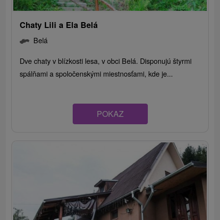
Chaty Lili a Ela Belá
Belá
Dve chaty v blízkosti lesa, v obci Belá. Disponujú štyrmi
spálňami a spoločenskými miestnosťami, kde je...
POKAZ