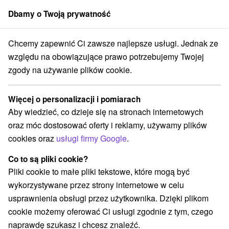
Dbamy o Twoją prywatność
członek grupy
Sorger
Chcemy zapewnić Ci zawsze najlepsze usługi. Jednak ze
Chaty na prenájom
Stredné Slovensko
Žilinský kraj
Belá
względu na obowiązujące prawo potrzebujemy Twojej
zgody na używanie plików cookie.
Najtańsze chaty na prenájom Belá
Więcej o personalizacji i pomiarach
Kategorie
Aby wiedzieć, co dzieje się na stronach internetowych
oraz móc dostosować oferty i reklamy, używamy plików
Wszystkie kategorie
Hotele na Slovacji
(2)
cookies oraz
usługi firmy Google
.
Chaty na prenájom
Drevenice
Kempy
(5)
(5)
(1)
Co to są pliki cookie?
Pliki cookie to małe pliki tekstowe, które mogą być
Wybierz lokalizację lub datę
wykorzystywane przez strony internetowe w celu
usprawnienia obsługi przez użytkownika. Dzięki plikom
O
NAJDROŻSZE
NA PODSTAWIE OCEN
NAJTAŃSZE
cookie możemy oferować Ci usługi zgodnie z tym, czego
naprawdę szukasz i chcesz znaleźć.