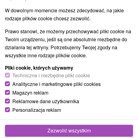
W dowolnym momencie możesz zdecydować, na jakie
rodzaje plików cookie chcesz zezwolić.
Prawo stanowi, że możemy przechowywać pliki cookie na
Twoim urządzeniu, jeśli są one absolutnie niezbędne do
działania tej witryny. Potrzebujemy Twojej zgody na
wszystkie inne rodzaje plików cookie.
Pliki cookie, których używamy
Techniczne i niezbędne pliki cookie
Analityczne i marketingowe pliki cookies
Magazyn reklam
Reklamowe dane użytkownika
Personalizacja reklam
Chalupa Juraj Terchová Belá
Belá
Zezwolić wszystkim
Pekná, útulne zariadená chalupa v obci Belá neďaleko