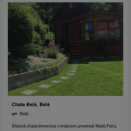
Chata Belá, Belá
Belá
Štýlová chata/drevenica v krásnom prostredí Malej Fatry,