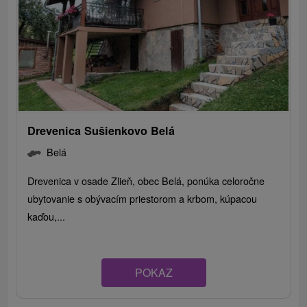
Drevenica Sušienkovo Belá
Belá
Drevenica v osade Zlieň, obec Belá, ponúka celoročne
ubytovanie s obývacím priestorom a krbom, kúpacou
kaďou,...
POKAZ