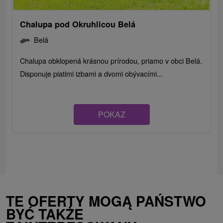
Chalupa pod Okruhlicou Belá
Belá
Chalupa obklopená krásnou prírodou, priamo v obci Belá.
Disponuje piatimi izbami a dvomi obývacími...
POKAZ
TE OFERTY MOGĄ PAŃSTWO
BYĆ TAKŻE