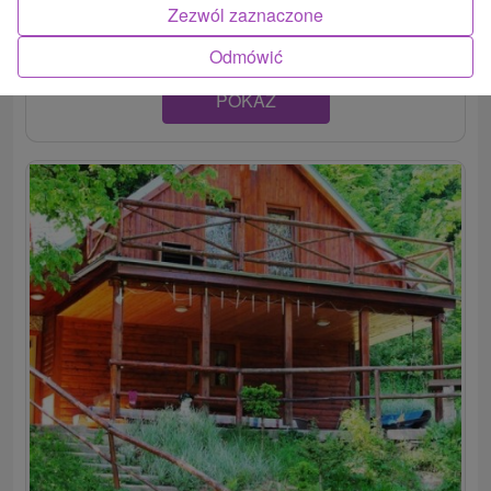
Terchovej. Disponuje tromi spálňami a spoločenskou...
Zezwól zaznaczone
Odmówić
POKAZ