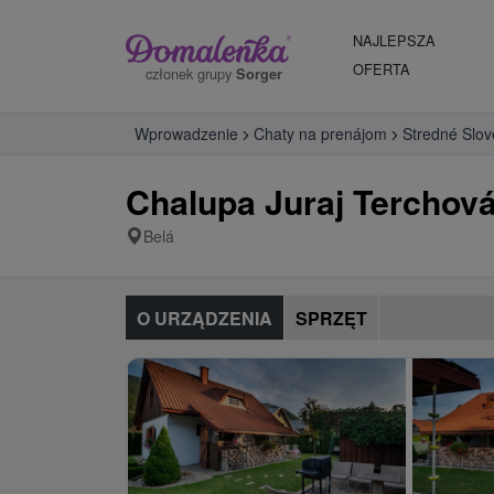
NAJLEPSZA
OFERTA
członek grupy
Sorger
Wprowadzenie
Chaty na prenájom
Stredné Slo
Chalupa Juraj Terchová
Belá
O URZĄDZENIA
SPRZĘT