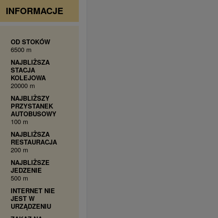
INFORMACJE
OD STOKÓW
6500 m
NAJBLIŻSZA
STACJA
KOLEJOWA
20000 m
NAJBLIŻSZY
PRZYSTANEK
AUTOBUSOWY
100 m
NAJBLIŻSZA
RESTAURACJA
200 m
NAJBLIŻSZE
JEDZENIE
500 m
INTERNET NIE
JEST W
URZĄDZENIU