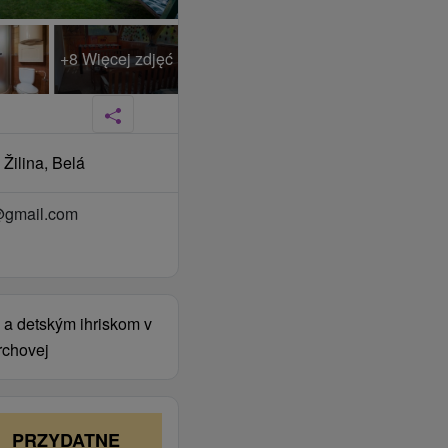
+8 Więcej zdjęć
 Žilina, Belá
@gmail.com
 a detským ihriskom v
rchovej
PRZYDATNE