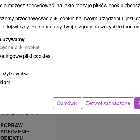
ZAKWATEROWANIE
 możesz zdecydować, na jakie rodzaje plików cookie chcesz
JEST
ODPOWIEDNIE DLA
ożemy przechowywać pliki cookie na Twoim urządzeniu, jeśli s
ia tej witryny. Potrzebujemy Twojej zgody na wszystkie inne ro
Na letnú dovolenku
Na zimnú dovolenku
ych używamy
Krátkodobé
będne pliki cookie
ubytovanie
ketingowe pliki cookies
Víkendové pobyty
Rekreačné poukazy
 użytkownika
Na jarné prázdniny
eklam
Na lyžovačku
LOKALIZACJA
Odmówić
Zezwól zaznaczone
OBIEKTU
V obci / v meste
POPRAW
POŁOŻENIE
OBIEKTU