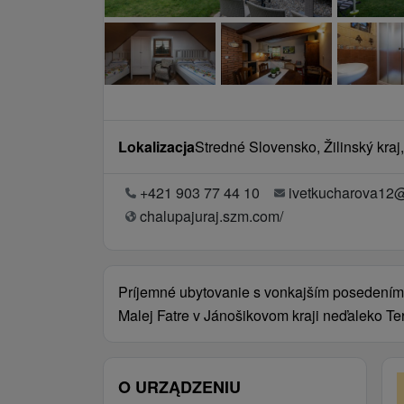
Lokalizacja
Stredné Slovensko, Žilinský kraj,
+421 903 77 44 10
ivetkucharova12
chalupajuraj.szm.com/
Príjemné ubytovanie s vonkajším posedením
Malej Fatre v Jánošikovom kraji neďaleko Te
O URZĄDZENIU