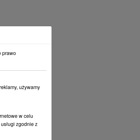
e prawo
i reklamy, używamy
ernetowe w celu
 usługi zgodnie z