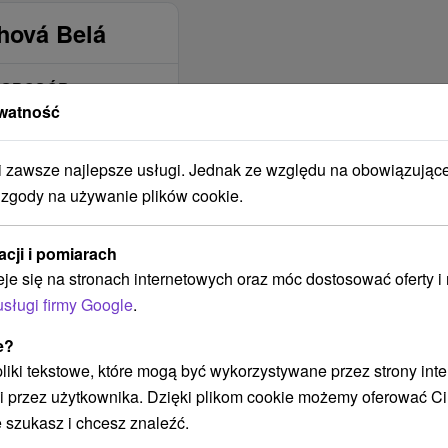
chová Belá
SPOSÓB
NYCH
OGRZEWANIA
watność
BUDYNKU
Elektrické
zawsze najlepsze usługi. Jednak ze względu na obowiązując
Na tuhé palivo
 zgody na używanie plików cookie.
Krbom
BUDYNEK JEST
acji i pomiarach
OBJĘTY ZASIĘGIEM
eje się na stronach internetowych oraz móc dostosować oferty 
SIECI
usługi firmy Google
.
KOMÓRKOWEJ
Telekom
e?
 pliki tekstowe, które mogą być wykorzystywane przez strony int
Orange
i przez użytkownika. Dzięki plikom cookie możemy oferować Ci
O2
 szukasz i chcesz znaleźć.
4ka