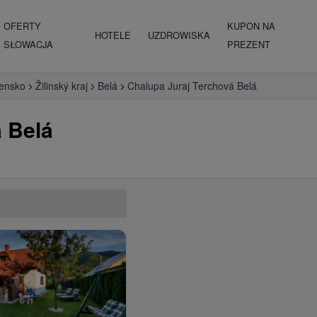
OFERTY
KUPON NA
HOTELE
UZDROWISKA
SŁOWACJA
PREZENT
vensko
Žilinský kraj
Belá
Chalupa Juraj Terchová Belá
 Belá