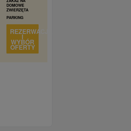
ZAKAZ NA
DOMOWE
ZWIERZĘTA
PARKING
REZERWACJA
I
WYBÓR
OFERTY