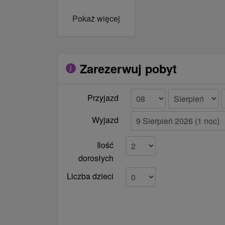
spálňa:
Pokaż więcej
manželská
posteľ, WiFi.
Zarezerwuj pobyt
Przyjazd
Wyjazd
Ilość
dorosłych
Liczba dzieci