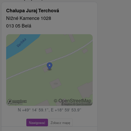
Chalupa Juraj Terchová
Nižné Kamence 1028
013 05 Belá
© OpenStreetMap
N +49° 14' 59.1'', E +18° 59' 53.9''
Nawigować
Zobacz mapę