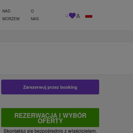
NAD
O
MORZEM
NAS
Zarezerwuj przez booking
REZERWACJA I WYBÓR
OFERTY
Skontaktuj się bezpośrednio z właścicielem.