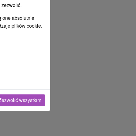
 zezwolić.
ą one absolutnie
dzaje plików cookie.
Zezwolić wszystkim