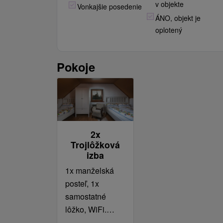
v objekte
Vonkajšie posedenie
bežcov na lyžiach ponúka niekoľko
ÁNO, objekt je
stredísk, Ski Vitanová, Vrátna, Ski
oplotený
Oravice, Ski Park Kubínska hoľa,
Zuberec-Roháče alebo Zuberec-
Janovky.
Pokoje
2x
Trojlôžková
izba
1x manželská
posteľ, 1x
samostatné
lôžko, WiFi.
Dvojlôžková