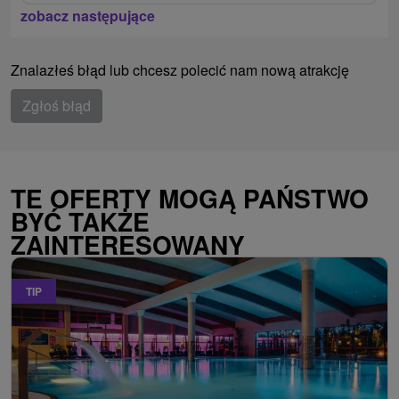
zobacz następujące
Znalazłeś błąd lub chcesz polecić nam nową atrakcję
Zgłoś błąd
TE OFERTY MOGĄ PAŃSTWO
BYĆ TAKŻE
ZAINTERESOWANY
TIP