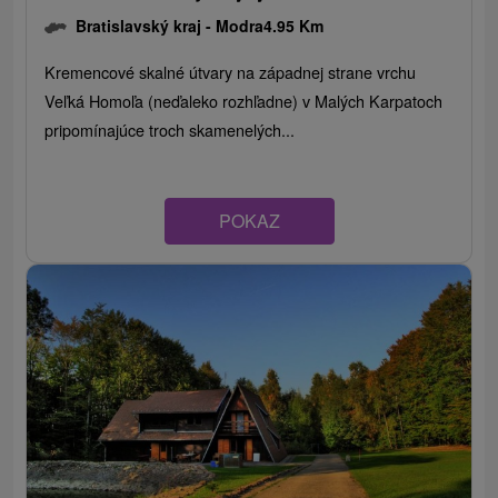
Bratislavský kraj -
Modra
4.95 Km
Kremencové skalné útvary na západnej strane vrchu
Veľká Homoľa (neďaleko rozhľadne) v Malých Karpatoch
pripomínajúce troch skamenelých...
POKAZ