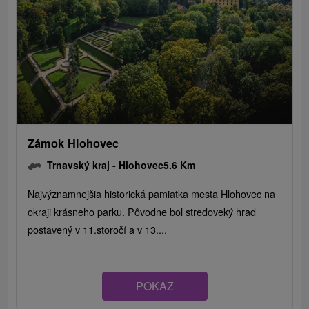
Zámok Hlohovec
Trnavský kraj -
Hlohovec
5.6 Km
Najvýznamnejšia historická pamiatka mesta Hlohovec na
okraji krásneho parku. Pôvodne bol stredoveký hrad
postavený v 11.storočí a v 13....
POKAZ