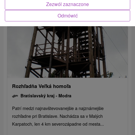
Zezwól zaznaczone
Odmówić
Rozhľadňa Veľká homoľa
Bratislavský kraj -
Modra
Patrí medzi najnavštevovanejšie a najznámejšie
rozhľadne pri Bratislave. Nachádza sa v Malých
Karpatoch, len 4 km severozápadne od mesta...