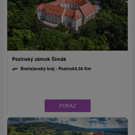
Pezinský zámok Šimák
Bratislavský kraj -
Pezinok
5.58 Km
POKAZ