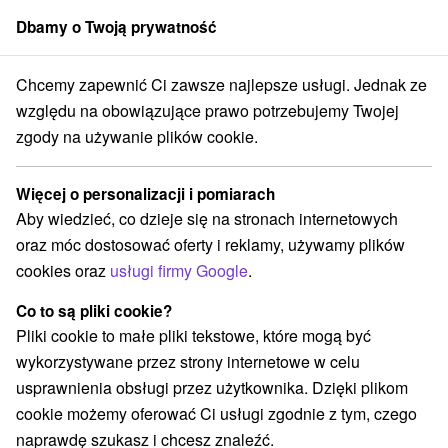
Dbamy o Twoją prywatność
członek grupy
Sorger
Chcemy zapewnić Ci zawsze najlepsze usługi. Jednak ze
wacyjne i chodniki
Západné Slovensko
Bratislavský kraj
Modra
względu na obowiązujące prawo potrzebujemy Twojej
zgody na używanie plików cookie.
Wieże obserwacyjne i chodniki
Modra a v okolí
Więcej o personalizacji i pomiarach
Aby wiedzieć, co dzieje się na stronach internetowych
Kategorie
oraz móc dostosować oferty i reklamy, używamy plików
cookies oraz
usługi firmy Google
.
Wszystkie kategorie
Atrakcje turystyczne
(1)
Planetarium i obserwatorium
(1)
Co to są pliki cookie?
Wieże obserwacyjne i chodniki
(2)
Pliki cookie to małe pliki tekstowe, które mogą być
Ośrodek narciarski
Szlaki winne
(1)
(1)
wykorzystywane przez strony internetowe w celu
usprawnienia obsługi przez użytkownika. Dzięki plikom
cookie możemy oferować Ci usługi zgodnie z tym, czego
naprawdę szukasz i chcesz znaleźć.