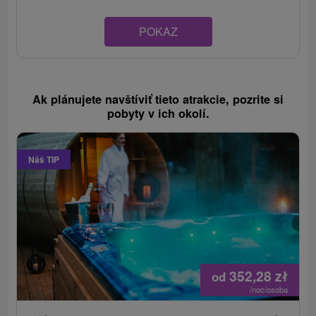
POKAZ
Ak plánujete navštíviť tieto atrakcie, pozrite si
pobyty v ich okolí.
Náš TIP
352,28
zł
od
/noc/osoba