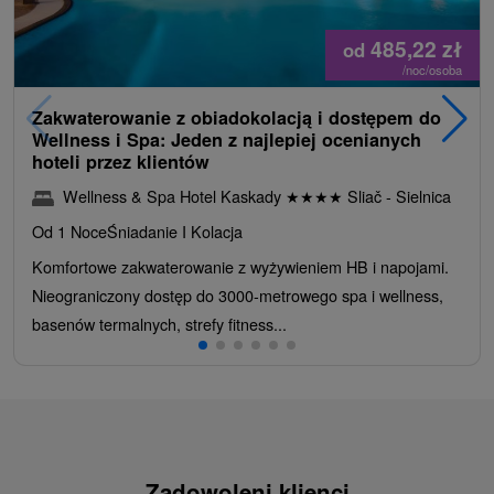
485,22
zł
od
/noc/osoba
Zakwaterowanie z obiadokolacją i dostępem do
Wellness i Spa: Jeden z najlepiej ocenianych
hoteli przez klientów
Wellness & Spa Hotel Kaskady
★
★
★
★
Sliač - Sielnica
Od 1 Noce
Śniadanie I Kolacja
Komfortowe zakwaterowanie z wyżywieniem HB i napojami.
Nieograniczony dostęp do 3000-metrowego spa i wellness,
basenów termalnych, strefy fitness...
Zadowoleni klienci