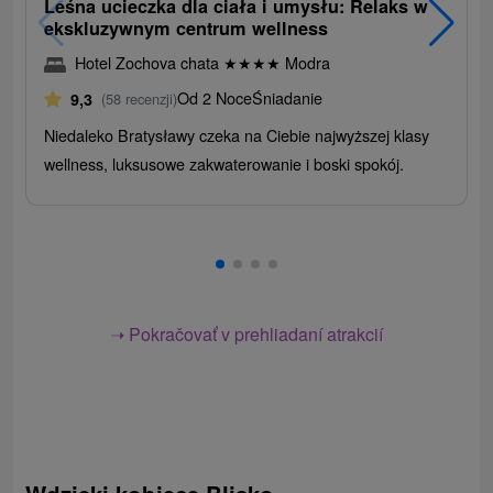
Leśna ucieczka dla ciała i umysłu: Relaks w
ekskluzywnym centrum wellness
Hotel Zochova chata
★
★
★
★
Modra
Od 2 Noce
Śniadanie
9,3
(58 recenzji)
Niedaleko Bratysławy czeka na Ciebie najwyższej klasy
wellness, luksusowe zakwaterowanie i boski spokój.
➝ Pokračovať v prehliadaní atrakcií