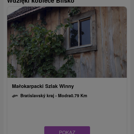
Wdzięki kobiece Blisko
Małokarpacki Szlak Winny
Bratislavský kraj -
Modra
0.79 Km
POKAZ