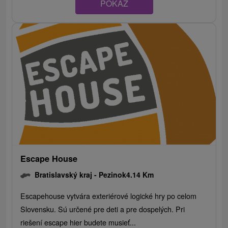
POKAZ
Escape House
Bratislavský kraj -
Pezinok
4.14 Km
Escapehouse vytvára exteriérové logické hry po celom
Slovensku. Sú určené pre deti a pre dospelých. Pri
riešení escape hier budete musieť...