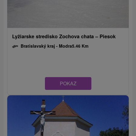
Lyžiarske stredisko Zochova chata – Piesok
Bratislavský kraj -
Modra
5.46 Km
POKAZ