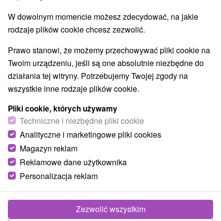
W dowolnym momencie możesz zdecydować, na jakie
rodzaje plików cookie chcesz zezwolić.
Prawo stanowi, że możemy przechowywać pliki cookie na
Twoim urządzeniu, jeśli są one absolutnie niezbędne do
działania tej witryny. Potrzebujemy Twojej zgody na
wszystkie inne rodzaje plików cookie.
Rozhľadňa Alexandra Filípka, Veľká Homoľa
Pliki cookie, których używamy
(Modra)
Techniczne i niezbędne pliki cookie
Bratislavský kraj -
Modra
Analityczne i marketingowe pliki cookies
Rozhľadňa v modernom štýle na na 709,2 m vysokom
Magazyn reklam
vrchu Veľká Homoľa v Malých Karpatoch ponúka kruhový
Reklamowe dane użytkownika
ďaleký rozhľad na panorámu...
Personalizacja reklam
Zezwolić wszystkim
POKAZ