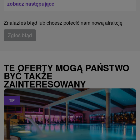
zobacz następujące
Znalazłeś błąd lub chcesz polecić nam nową atrakcję
Zgłoś błąd
TE OFERTY MOGĄ PAŃSTWO
BYĆ TAKŻE
ZAINTERESOWANY
TIP