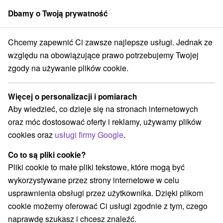
Dbamy o Twoją prywatność
członek grupy
Sorger
Chcemy zapewnić Ci zawsze najlepsze usługi. Jednak ze
akcje turystyczne
Východné Slovensko
Prešovský kraj
Bardejov
względu na obowiązujące prawo potrzebujemy Twojej
zgody na używanie plików cookie.
Atrakcje turystyczne Bardejov a v
okolí
Więcej o personalizacji i pomiarach
Aby wiedzieć, co dzieje się na stronach internetowych
Kategorie
oraz móc dostosować oferty i reklamy, używamy plików
cookies oraz
usługi firmy Google
.
Wszystkie kategorie
Atrakcje turystyczne
(2)
Muzea i galerie
Miejsca sakralne
(1)
(1)
Co to są pliki cookie?
Obiekty architektoniczne
(1)
Pliki cookie to małe pliki tekstowe, które mogą być
Parki miejskie i zamkowe
(1)
wykorzystywane przez strony internetowe w celu
usprawnienia obsługi przez użytkownika. Dzięki plikom
cookie możemy oferować Ci usługi zgodnie z tym, czego
naprawdę szukasz i chcesz znaleźć.