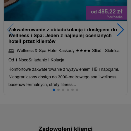
485,22
zł
od
/noc/osoba
Zakwaterowanie z obiadokolacją i dostępem do
Wellness i Spa: Jeden z najlepiej ocenianych
hoteli przez klientów
Wellness & Spa Hotel Kaskady
★
★
★
★
Sliač - Sielnica
Od 1 Noce
Śniadanie I Kolacja
Komfortowe zakwaterowanie z wyżywieniem HB i napojami.
Nieograniczony dostęp do 3000-metrowego spa i wellness,
basenów termalnych, strefy fitness...
Zadowoleni klienci