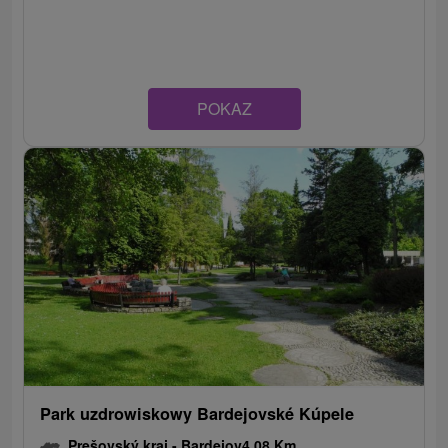
POKAZ
Park uzdrowiskowy Bardejovské Kúpele
Prešovský kraj -
Bardejov
4.08 Km