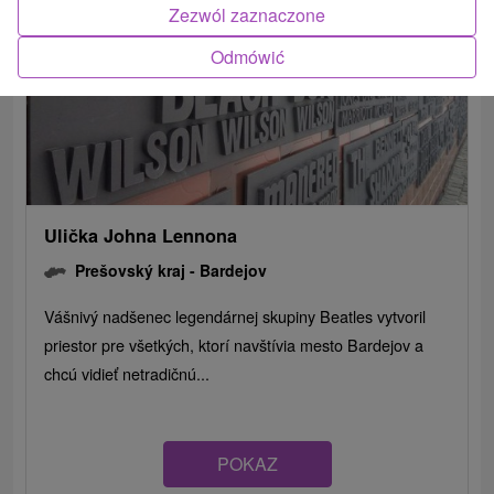
Zezwól zaznaczone
Odmówić
Ulička Johna Lennona
Prešovský kraj -
Bardejov
Vášnivý nadšenec legendárnej skupiny Beatles vytvoril
priestor pre všetkých, ktorí navštívia mesto Bardejov a
chcú vidieť netradičnú...
POKAZ