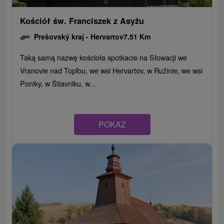
Kościół św. Franciszek z Asyżu
Prešovský kraj -
Hervartov
7.51 Km
Taką samą nazwę kościoła spotkacie na Słowacji we
Vranovie nad Topľou, we wsi Hervartov, w Ružinie, we wsi
Poniky, w Štiavniku, w...
POKAZ