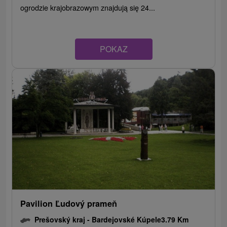
ogrodzie krajobrazowym znajdują się 24...
POKAZ
Pavilion Ľudový prameň
Prešovský kraj -
Bardejovské Kúpele
3.79 Km