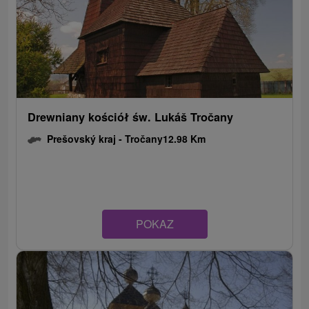
Drewniany kościół św. Lukáš Tročany
Prešovský kraj -
Tročany
12.98 Km
POKAZ