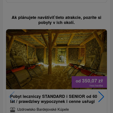
Ak plánujete navštíviť tieto atrakcie, pozrite si
pobyty v ich okolí.
350,07
zł
od
/noc/osoba
Pobyt leczniczy STANDARD i SENIOR od 60
lat / prawdziwy wypoczynek i cenne usługi
Uzdrowisko Bardejovské Kúpele