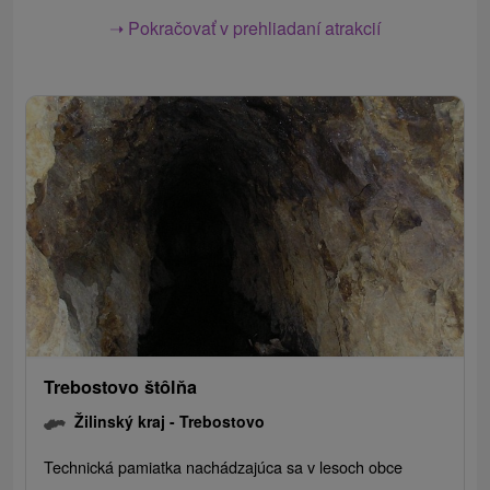
➝ Pokračovať v prehliadaní atrakcií
Trebostovo štôlňa
Žilinský kraj -
Trebostovo
Technická pamiatka nachádzajúca sa v lesoch obce