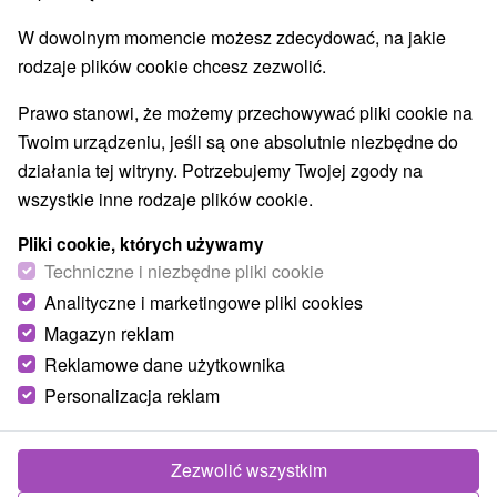
Parki miejskie i zamkowe
Źródła
(2)
(9)
W dowolnym momencie możesz zdecydować, na jakie
Pola golfowe
Tory gokartowe
(1)
(1)
rodzaje plików cookie chcesz zezwolić.
Amfiteatry i kina w przyrodzie
(2)
Túry a turistické chodníky
Tarcze
Jaskinie
(44)
(32)
(6)
Prawo stanowi, że możemy przechowywać pliki cookie na
Tory bobslejowe
Kolejki linowe
(3)
(6)
Twoim urządzeniu, jeśli są one absolutnie niezbędne do
Atrakcje z adrenaliną
Atrakcje turystyczne
(28)
(34)
działania tej witryny. Potrzebujemy Twojej zgody na
Muzea i galerie
(12)
wszystkie inne rodzaje plików cookie.
Ogrody zoologiczne i fermy zwierząt
(3)
Ogrody botaniczne
Escaperoom
(2)
(5)
Pliki cookie, których używamy
Jeziora, jeziora, zbiorniki wodne
Techniczne i niezbędne pliki cookie
(9)
Atrakcje dla dzieci
Zabytki techniki
Pomniki
(53)
(7)
(4)
Analityczne i marketingowe pliki cookies
Wodospady
Kościoły drewniane
(14)
(4)
Magazyn reklam
Aquaparki, baseny
Planetarium i obserwatorium
(11)
(1)
Reklamowe dane użytkownika
Ośrodki i miasteczka dziecięce
(4)
Personalizacja reklam
Wsie i miasta
Zezwolić wszystkim
Stará Bystrica
(1)
Trebostovo
(1)