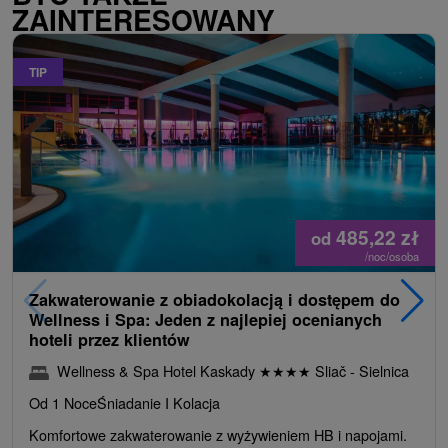
ZAINTERESOWANY
TIP
485,22
zł
od
/noc/osoba
Zakwaterowanie z obiadokolacją i dostępem do
Wellness i Spa: Jeden z najlepiej ocenianych
hoteli przez klientów
Wellness & Spa Hotel Kaskady
★
★
★
★
Sliač - Sielnica
Od 1 Noce
Śniadanie I Kolacja
Komfortowe zakwaterowanie z wyżywieniem HB i napojami.