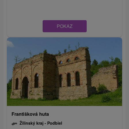
POKAZ
Františková huta
Žilinský kraj -
Podbiel