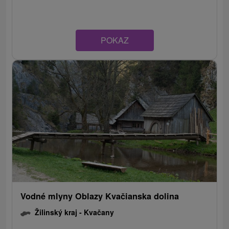
POKAZ
Vodné mlyny Oblazy Kvačianska dolina
Žilinský kraj -
Kvačany