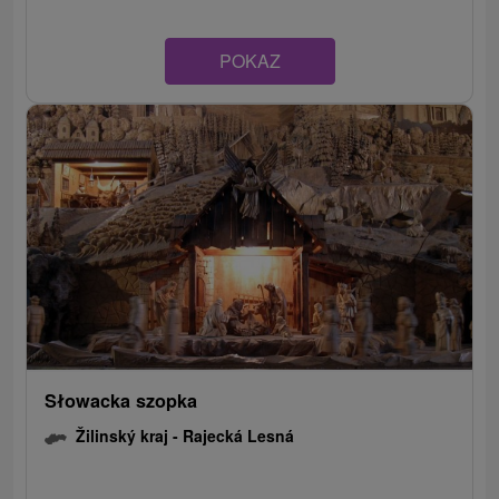
POKAZ
Słowacka szopka
Žilinský kraj -
Rajecká Lesná