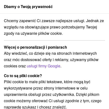
Dbamy o Twoją prywatność
członek grupy
Sorger
Chcemy zapewnić Ci zawsze najlepsze usługi. Jednak ze
Atrakcje na Słowacji
Zabytki techniki
Severné Slovensko
względu na obowiązujące prawo potrzebujemy Twojej
zgody na używanie plików cookie.
Zabytki techniki Severné Slovensko
Więcej o personalizacji i pomiarach
Kategorie
Aby wiedzieć, co dzieje się na stronach internetowych
oraz móc dostosować oferty i reklamy, używamy plików
Wszystkie kategorie
Miejsca sakralne
(2)
cookies oraz
usługi firmy Google
.
Wieże obserwacyjne i chodniki
(14)
Zamki, pałace, ruiny
(13)
Co to są pliki cookie?
Loty widokowe i rejsy wycieczkowe
Sporty
(3)
(15)
Pliki cookie to małe pliki tekstowe, które mogą być
Jazda konna
Skanseny
Teatry
(3)
(11)
(2)
wykorzystywane przez strony internetowe w celu
Chaty górskie
Zamki
(10)
(3)
usprawnienia obsługi przez użytkownika. Dzięki plikom
Areny laserowe i paintball
Rafting, rafting, rafting
(3)
(3)
cookie możemy oferować Ci usługi zgodnie z tym, czego
Obiekty architektoniczne
Ośrodek narciarski
(1)
(9)
naprawdę szukasz i chcesz znaleźć.