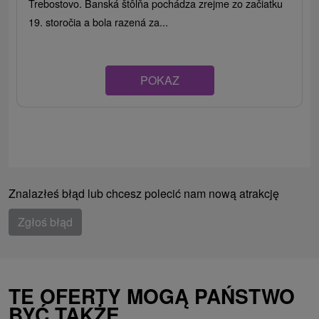
Trebostovo. Banská štôlňa pochádza zrejme zo začiatku
19. storočia a bola razená za...
POKAZ
Znalazłeś błąd lub chcesz polecić nam nową atrakcję
Zgłoś błąd
TE OFERTY MOGĄ PAŃSTWO
BYĆ TAKŻE