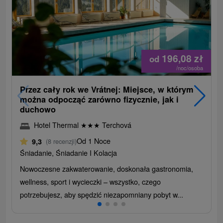
196,08
zł
od
/noc/osoba
Przez cały rok we Vrátnej: Miejsce, w którym
można odpocząć zarówno fizycznie, jak i
duchowo
Hotel Thermal
★
★
★
Terchová
Od 1 Noce
9,3
(8 recenzji)
Śniadanie, Śniadanie I Kolacja
Nowoczesne zakwaterowanie, doskonała gastronomia,
wellness, sport i wycieczki – wszystko, czego
potrzebujesz, aby spędzić niezapomniany pobyt w...