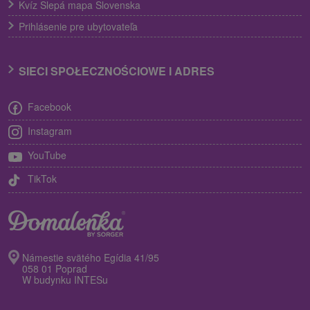
Kvíz Slepá mapa Slovenska
Prihlásenie pre ubytovateľa
SIECI SPOŁECZNOŚCIOWE I ADRES
Facebook
Instagram
YouTube
TikTok
Námestie svätého Egídia 41/95
058 01 Poprad
W budynku INTESu