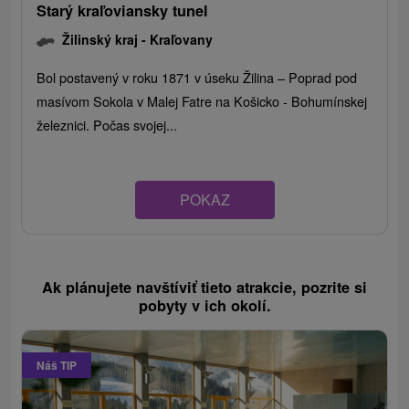
Starý kraľoviansky tunel
Žilinský kraj -
Kraľovany
Bol postavený v roku 1871 v úseku Žilina – Poprad pod
masívom Sokola v Malej Fatre na Košicko - Bohumínskej
železnici. Počas svojej...
POKAZ
Ak plánujete navštíviť tieto atrakcie, pozrite si
pobyty v ich okolí.
Náš TIP