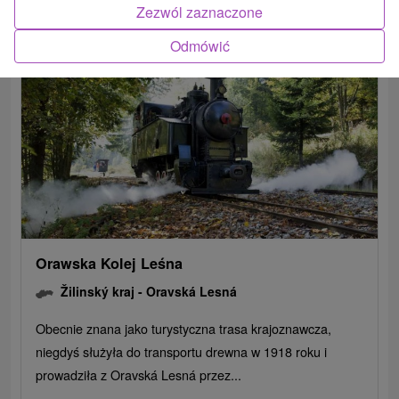
Zezwól zaznaczone
Odmówić
Orawska Kolej Leśna
Žilinský kraj -
Oravská Lesná
Obecnie znana jako turystyczna trasa krajoznawcza,
niegdyś służyła do transportu drewna w 1918 roku i
prowadziła z Oravská Lesná przez...