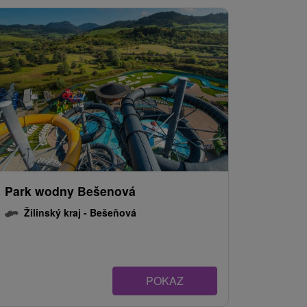
Park wodny Bešenová
Žilinský kraj -
Bešeňová
POKAZ