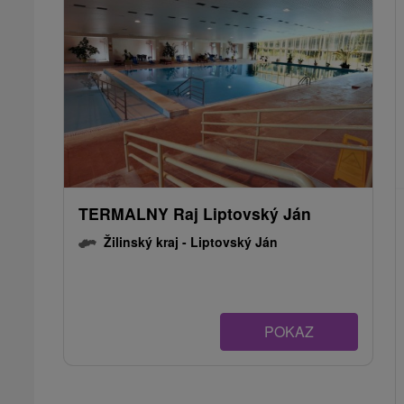
TERMALNY Raj Liptovský Ján
Žilinský kraj -
Liptovský Ján
POKAZ