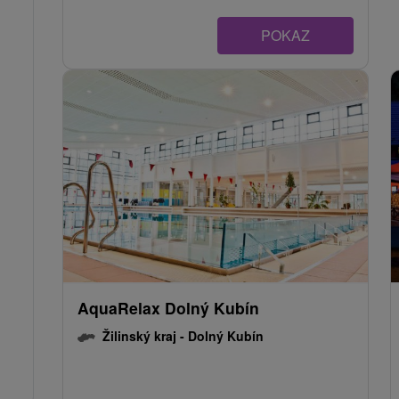
POKAZ
AquaRelax Dolný Kubín
Žilinský kraj -
Dolný Kubín