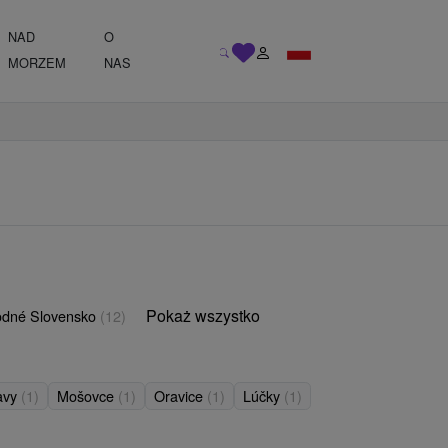
NAD
O
MORZEM
NAS
Pokaż wszystko
odné Slovensko
(12)
avy
(1)
Mošovce
(1)
Oravice
(1)
Lúčky
(1)