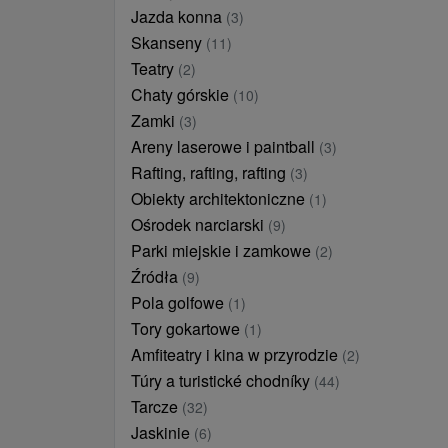
Jazda konna
(3)
Skanseny
(11)
Teatry
(2)
Chaty górskie
(10)
Zamki
(3)
Areny laserowe i paintball
(3)
Rafting, rafting, rafting
(3)
Obiekty architektoniczne
(1)
Ośrodek narciarski
(9)
Parki miejskie i zamkowe
(2)
Źródła
(9)
Pola golfowe
(1)
Tory gokartowe
(1)
Amfiteatry i kina w przyrodzie
(2)
Túry a turistické chodníky
(44)
Tarcze
(32)
Jaskinie
(6)