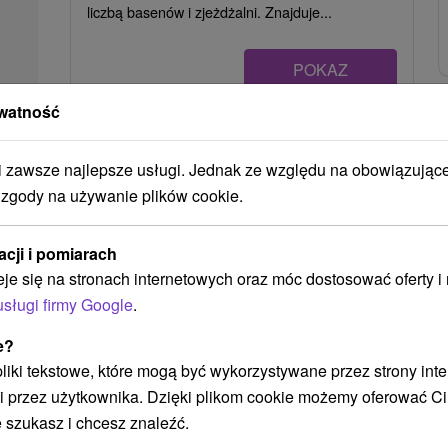
liczbą basenów i zjeżdżalni. Znajduje...
POKAZ
watność
Ak plánujete navštíviť tieto atrakcie
zawsze najlepsze usługi. Jednak ze względu na obowiązując
 zgody na używanie plików cookie.
acji i pomiarach
eje się na stronach internetowych oraz móc dostosować oferty 
usługi firmy Google
.
e?
 pliki tekstowe, które mogą być wykorzystywane przez strony int
696,95
zł
i przez użytkownika. Dzięki plikom cookie możemy oferować Ci
od
/noc/osoba
 szukasz i chcesz znaleźć.