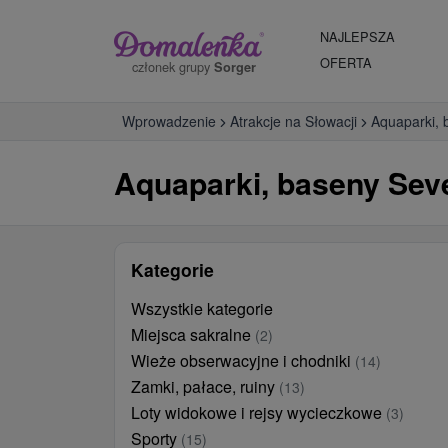
NAJLEPSZA
OFERTA
członek grupy
Sorger
Wprowadzenie
Atrakcje na Słowacji
Aquaparki, 
Aquaparki, baseny Sev
Kategorie
Wszystkie kategorie
Miejsca sakralne
(2)
Wieże obserwacyjne i chodniki
(14)
Zamki, pałace, ruiny
(13)
Loty widokowe i rejsy wycieczkowe
(3)
Sporty
(15)