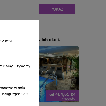
POKAZ
, pozrite si pobyty v ich okolí.
e prawo
Náš TIP
i reklamy, używamy
ernetowe w celu
464,65
zł
 usługi zgodnie z
od
/noc/osoba