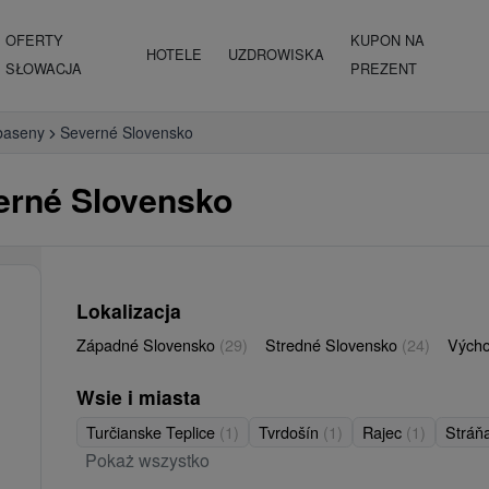
OFERTY
KUPON NA
HOTELE
UZDROWISKA
SŁOWACJA
PREZENT
baseny
Severné Slovensko
erné Slovensko
Lokalizacja
Západné Slovensko
(29)
Stredné Slovensko
(24)
Vých
Wsie i miasta
Turčianske Teplice
(1)
Tvrdošín
(1)
Rajec
(1)
Stráň
Pokaż wszystko