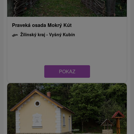
Praveká osada Mokrý Kút
Žilinský kraj -
Vyšný Kubín
POKAZ