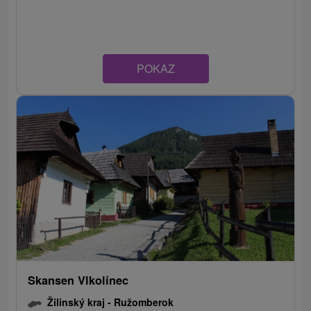
POKAZ
Skansen Vlkolínec
Žilinský kraj -
Ružomberok