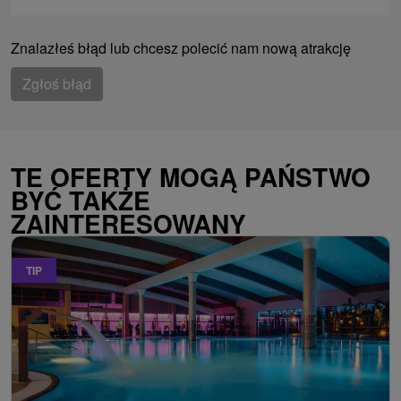
Znalazłeś błąd lub chcesz polecić nam nową atrakcję
Zgłoś błąd
TE OFERTY MOGĄ PAŃSTWO
BYĆ TAKŻE
ZAINTERESOWANY
TIP