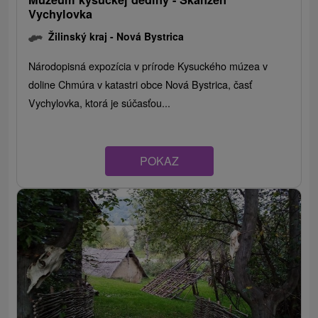
Vychylovka
Žilinský kraj -
Nová Bystrica
Národopisná expozícia v prírode Kysuckého múzea v
doline Chmúra v katastri obce Nová Bystrica, časť
Vychylovka, ktorá je súčasťou...
POKAZ