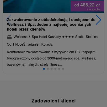
485,22
zł
od
/noc/osoba
Zakwaterowanie z obiadokolacją i dostępem do
Wellness i Spa: Jeden z najlepiej ocenianych
hoteli przez klientów
Wellness & Spa Hotel Kaskady
★
★
★
★
Sliač - Sielnica
Od 1 Noce
Śniadanie I Kolacja
Komfortowe zakwaterowanie z wyżywieniem HB i napojami.
Nieograniczony dostęp do 3000-metrowego spa i wellness,
basenów termalnych, strefy fitness...
Zadowoleni klienci