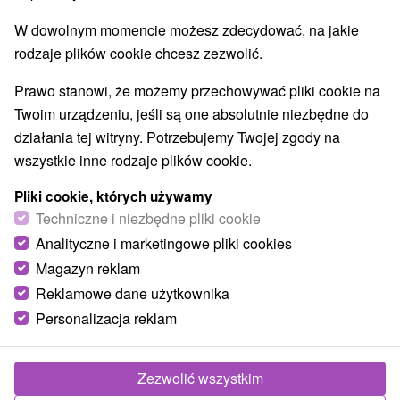
Parki miejskie i zamkowe
Źródła
(2)
(9)
W dowolnym momencie możesz zdecydować, na jakie
Pola golfowe
Tory gokartowe
(1)
(1)
rodzaje plików cookie chcesz zezwolić.
Amfiteatry i kina w przyrodzie
(2)
Túry a turistické chodníky
Tarcze
Jaskinie
(44)
(32)
(6)
Prawo stanowi, że możemy przechowywać pliki cookie na
Tory bobslejowe
Kolejki linowe
(3)
(6)
Twoim urządzeniu, jeśli są one absolutnie niezbędne do
Atrakcje z adrenaliną
Atrakcje turystyczne
(28)
(34)
działania tej witryny. Potrzebujemy Twojej zgody na
Muzea i galerie
(12)
wszystkie inne rodzaje plików cookie.
Ogrody zoologiczne i fermy zwierząt
(3)
Ogrody botaniczne
Escaperoom
(2)
(5)
Pliki cookie, których używamy
Jeziora, jeziora, zbiorniki wodne
Techniczne i niezbędne pliki cookie
(9)
Atrakcje dla dzieci
Zabytki techniki
Pomniki
(53)
(7)
(4)
Analityczne i marketingowe pliki cookies
Wodospady
Kościoły drewniane
(14)
(4)
Magazyn reklam
Aquaparki, baseny
Planetarium i obserwatorium
(11)
(1)
Reklamowe dane użytkownika
Ośrodki i miasteczka dziecięce
(4)
Personalizacja reklam
Wsie i miasta
Zezwolić wszystkim
Pokaż wszystko
Zuberec
(2)
Strečno
(1)