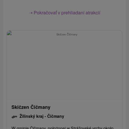
➝ Pokračovať v prehliadaní atrakcií
Skičzen Čičmany
Žilinský kraj -
Čičmany
W gminie Čičmany, położonej w Strážovské vrchy około