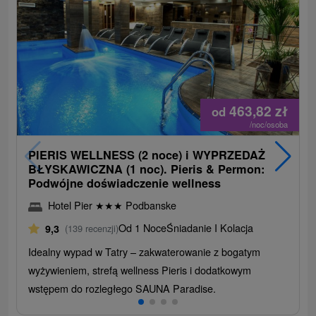
463,82
zł
od
/noc/osoba
PIERIS WELLNESS (2 noce) i WYPRZEDAŻ
BŁYSKAWICZNA (1 noc). Pieris & Permon:
Podwójne doświadczenie wellness
Hotel Pier
★
★
★
Podbanske
Od 1 Noce
Śniadanie I Kolacja
9,3
(139 recenzji)
Idealny wypad w Tatry – zakwaterowanie z bogatym
wyżywieniem, strefą wellness Pieris i dodatkowym
wstępem do rozległego SAUNA Paradise.