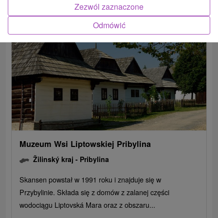
Zezwól zaznaczone
Odmówić
Muzeum Wsi Liptowskiej Pribylina
Žilinský kraj -
Pribylina
Skansen powstał w 1991 roku i znajduje się w
Przybylinie. Składa się z domów z zalanej części
wodociągu Liptovská Mara oraz z obszaru...