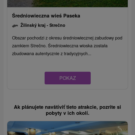
Średniowieczna wieś Paseka
Žilinský kraj -
Strečno
Obszar pochodzi z okresu średniowiecznej zabudowy pod
zamkiem Strečno. Średniowieczna wioska została
zbudowana autentycznie z tradycyjnych...
POKAZ
Ak plánujete navštíviť tieto atrakcie, pozrite si
pobyty v ich okolí.