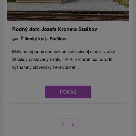
Rodný dom Jozefa Kronera Staškov
Žilinský kraj -
Staškov
Malý nenápadný domček pri železničnej stanici v obci
Staškov postavený v roku 1914, v ktorom sa narodil
významný slovenský herec Jozef...
POKAZ
1
2