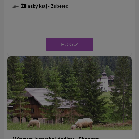
Žilinský kraj -
Zuberec
POKAZ
Múzeum kysuckej dediny - Skanzen