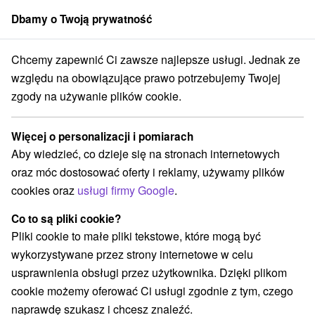
Dbamy o Twoją prywatność
członek grupy
Sorger
Chcemy zapewnić Ci zawsze najlepsze usługi. Jednak ze
Atrakcje na Słowacji
Skanseny
Severné Slovensko
względu na obowiązujące prawo potrzebujemy Twojej
zgody na używanie plików cookie.
Skanseny Severné Slovensko
Więcej o personalizacji i pomiarach
Kategorie
Aby wiedzieć, co dzieje się na stronach internetowych
oraz móc dostosować oferty i reklamy, używamy plików
Wszystkie kategorie
Miejsca sakralne
(2)
cookies oraz
usługi firmy Google
.
Wieże obserwacyjne i chodniki
(14)
Zamki, pałace, ruiny
(13)
Co to są pliki cookie?
Loty widokowe i rejsy wycieczkowe
Sporty
(3)
(15)
Pliki cookie to małe pliki tekstowe, które mogą być
Jazda konna
Skanseny
Teatry
(3)
(11)
(2)
wykorzystywane przez strony internetowe w celu
Chaty górskie
Zamki
(10)
(3)
usprawnienia obsługi przez użytkownika. Dzięki plikom
Areny laserowe i paintball
Rafting, rafting, rafting
(3)
(3)
cookie możemy oferować Ci usługi zgodnie z tym, czego
Obiekty architektoniczne
Ośrodek narciarski
(1)
(9)
naprawdę szukasz i chcesz znaleźć.