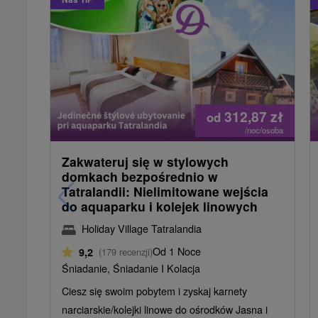
312,87
zł
od
/noc/osoba
Zakwateruj się w stylowych
domkach bezpośrednio w
Tatralandii: Nielimitowane wejścia
do aquaparku i kolejek linowych
Holiday Village Tatralandia
Od 1 Noce
9,2
(179 recenzji)
Śniadanie, Śniadanie I Kolacja
Ciesz się swoim pobytem i zyskaj karnety
narciarskie/kolejki linowe do ośrodków Jasna i