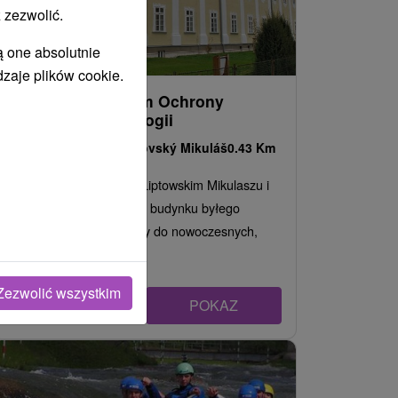
 zezwolić.
ą one absolutnie
dzaje plików cookie.
Słowackie Muzeum Ochrony
Przyrody i Speleologii
Žilinský kraj -
Liptovský Mikuláš
0.43 Km
Muzeum znajduje się w Liptowskim Mikulaszu i
mieści się w zabytkowym budynku byłego
klasztoru jezuitów. Należy do nowoczesnych,
interaktywnych...
Zezwolić wszystkim
POKAZ