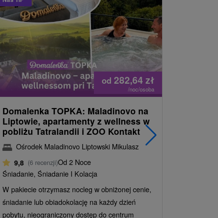
282,64
zł
od
/noc/osoba
Domalenka TOPKA: Maladinovo na
Urlop w 
Liptowie, apartamenty z wellness w
relaks i
pobliżu Tatralandii i ZOO Kontakt
odnowy b
i parową
Ośrodek Maladinovo Liptowski Mikulasz
Hotel 
Od 2 Noce
9,8
(6 recenzji)
- Jasná
Śniadanie, Śniadanie I Kolacja
9,7
(7 r
W pakiecie otrzymasz nocleg w obniżonej cenie,
Śniadanie, 
śniadanie lub obiadokolację na każdy dzień
Gorące saun
pobytu, nieograniczony dostęp do centrum