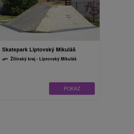
Skatepark Liptovský Mikuláš
Žilinský kraj -
Liptovský Mikuláš
POKAZ