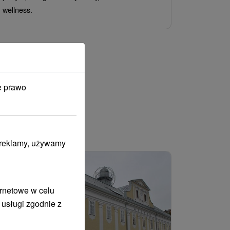
relaksacyjny
wellness.
eukaliptuso
strefę welln
iadaní atrakcií
e prawo
i reklamy, używamy
ernetowe w celu
 usługi zgodnie z