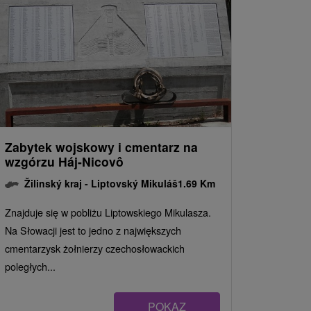
Zabytek wojskowy i cmentarz na
wzgórzu Háj-Nicovô
Žilinský kraj -
Liptovský Mikuláš
1.69 Km
Znajduje się w pobliżu Liptowskiego Mikulasza.
Na Słowacji jest to jedno z największych
cmentarzysk żołnierzy czechosłowackich
poległych...
POKAZ