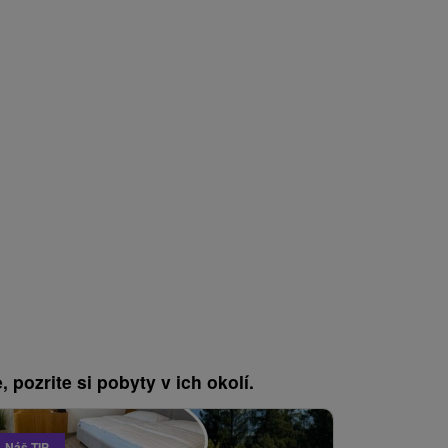
, pozrite si pobyty v ich okolí.
Náš TIP
Akcia