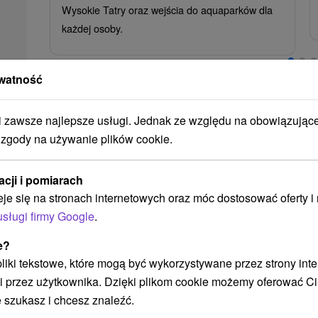
Wysokie Tatry oraz wejścia do aquaparków dla
każdej osoby.
watność
➝ Pokračovať v prehl
zawsze najlepsze usługi. Jednak ze względu na obowiązując
 zgody na używanie plików cookie.
acji i pomiarach
Wdzięki kobiece Blisko
eje się na stronach internetowych oraz móc dostosować oferty 
usługi firmy Google
.
e?
 pliki tekstowe, które mogą być wykorzystywane przez strony int
i przez użytkownika. Dzięki plikom cookie możemy oferować Ci
 szukasz i chcesz znaleźć.