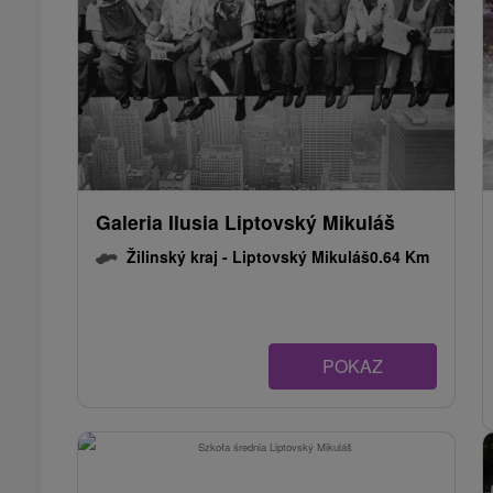
Galeria Ilusia Liptovský Mikuláš
Žilinský kraj -
Liptovský Mikuláš
0.64 Km
POKAZ