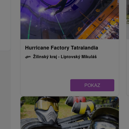
Hurricane Factory Tatralandia
Žilinský kraj -
Liptovský Mikuláš
POKAZ