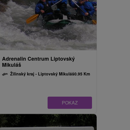
Adrenalin Centrum Liptovský
Mikuláš
Žilinský kraj -
Liptovský Mikuláš
0.95 Km
POKAZ