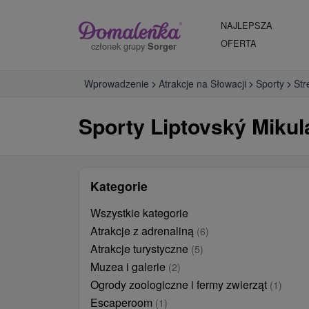
NAJLEPSZA
OFERTA
członek grupy
Sorger
Wprowadzenie
Atrakcje na Słowacji
Sporty
Str
Sporty Liptovský Mikulá
Kategorie
Wszystkie kategorie
Atrakcje z adrenaliną
(6)
Atrakcje turystyczne
(5)
Muzea i galerie
(2)
Ogrody zoologiczne i fermy zwierząt
(1)
Escaperoom
(1)