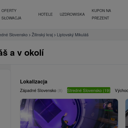
OFERTY
KUPON NA
HOTELE
UZDROWISKA
SŁOWACJA
PREZENT
edné Slovensko
Žilinský kraj
Liptovský Mikuláš
š a v okolí
Lokalizacja
Západné Slovensko
(8)
Stredné Slovensko
(19)
Východ