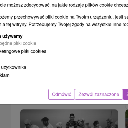
 możesz zdecydować, na jakie rodzaje plików cookie chcesz
ożemy przechowywać pliki cookie na Twoim urządzeniu, jeśli s
ia tej witryny. Potrzebujemy Twojej zgody na wszystkie inne ro
Baranina (tratwa Wag)
ych używamy
Žilinský kraj -
Liptovský Mikuláš
0.33 Km
będne pliki cookie
ketingowe pliki cookies
Ze względu na swoją długość rzeka Wag oferuje
możliwość spływu na kilku długościach i
 użytkownika
poziomach. Rafting jest również odpowiedni
eklam
dla...
POKAZ
Odmówić
Zezwól zaznaczone