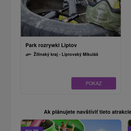
Park rozrywki Liptov
Žilinský kraj -
Liptovský Mikuláš
POKAZ
Ak plánujete navštíviť tieto atrakcie
Náš TIP