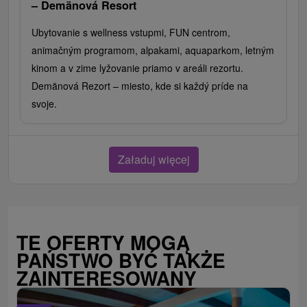
– Demänová Resort
Ubytovanie s wellness vstupmi, FUN centrom,
animačným programom, alpakami, aquaparkom, letným
kinom a v zime lyžovanie priamo v areáli rezortu.
Demänová Rezort – miesto, kde si každý príde na
svoje.
Załaduj więcej
TE OFERTY MOGĄ
PAŃSTWO BYĆ TAKŻE
ZAINTERESOWANY