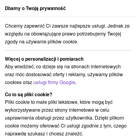
Dbamy o Twoją prywatność
członek grupy
Sorger
Chcemy zapewnić Ci zawsze najlepsze usługi. Jednak ze
ptovský Mikuláš
Słowackie Muzeum Ochrony Przyrody i Speleologii
względu na obowiązujące prawo potrzebujemy Twojej
zgody na używanie plików cookie.
Słowackie Muzeum Ochrony
Przyrody i Speleologii
Więcej o personalizacji i pomiarach
Aby wiedzieć, co dzieje się na stronach internetowych
Wyświetl stronę internetową
Przejdź do
oraz móc dostosować oferty i reklamy, używamy plików
cookies oraz
usługi firmy Google
.
+421 44 547 72 10
smopaj@smopaj.sk
Co to są pliki cookie?
Pliki cookie to małe pliki tekstowe, które mogą być
Facebook
wykorzystywane przez strony internetowe w celu
usprawnienia obsługi przez użytkownika. Dzięki plikom
Opinii Google
cookie możemy oferować Ci usługi zgodnie z tym, czego
Školská 4
GPS:
naprawdę szukasz i chcesz znaleźć.
031 01 Liptovský Mikuláš
N +49° 4' 56.5''