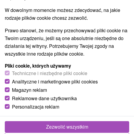
E +19° 37' 1.32''
W dowolnym momencie możesz zdecydować, na jakie
rodzaje plików cookie chcesz zezwolić.
Prawo stanowi, że możemy przechowywać pliki cookie na
Twoim urządzeniu, jeśli są one absolutnie niezbędne do
działania tej witryny. Potrzebujemy Twojej zgody na
wszystkie inne rodzaje plików cookie.
Pliki cookie, których używamy
Techniczne i niezbędne pliki cookie
Analityczne i marketingowe pliki cookies
Magazyn reklam
Reklamowe dane użytkownika
Personalizacja reklam
© OpenStreetMap
Region turystyczny
Zezwolić wszystkim
Nízke Tatry, Jasná, Liptov, v Tatrách, Severné Slovensko,