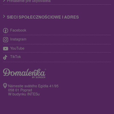
Prihlásenie pre ubytovateľa
SIECI SPOŁECZNOŚCIOWE I ADRES
Facebook
Instagram
YouTube
TikTok
Námestie svätého Egídia 41/95
058 01 Poprad
W budynku INTESu