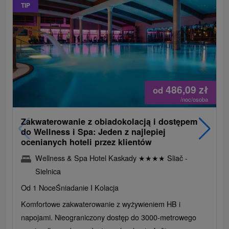
TIP
486,09
zł
od
/noc/osoba
Zakwaterowanie z obiadokolacją i dostępem
do Wellness i Spa: Jeden z najlepiej
ocenianych hoteli przez klientów
Wellness & Spa Hotel Kaskady
★
★
★
★
Sliač -
Sielnica
Od 1 Noce
Śniadanie I Kolacja
Komfortowe zakwaterowanie z wyżywieniem HB i
napojami. Nieograniczony dostęp do 3000-metrowego