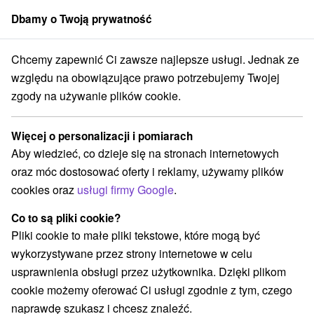
Dbamy o Twoją prywatność
członek grupy
Sorger
Chcemy zapewnić Ci zawsze najlepsze usługi. Jednak ze
we i paintball
Stredné Slovensko
Žilinský kraj
Liptovský Mikuláš
względu na obowiązujące prawo potrzebujemy Twojej
zgody na używanie plików cookie.
Areny laserowe i paintball
Liptovský Mikuláš a v okolí
Więcej o personalizacji i pomiarach
Aby wiedzieć, co dzieje się na stronach internetowych
Kategorie
oraz móc dostosować oferty i reklamy, używamy plików
cookies oraz
usługi firmy Google
.
Wszystkie kategorie
Atrakcje z adrenaliną
(6)
Atrakcje turystyczne
Muzea i galerie
(5)
(2)
Co to są pliki cookie?
Ogrody zoologiczne i fermy zwierząt
Escaperoom
(1)
(1)
Pliki cookie to małe pliki tekstowe, które mogą być
Atrakcje dla dzieci
Pomniki
(9)
(1)
wykorzystywane przez strony internetowe w celu
Aquaparki, baseny
(1)
usprawnienia obsługi przez użytkownika. Dzięki plikom
Ośrodki i miasteczka dziecięce
(2)
cookie możemy oferować Ci usługi zgodnie z tym, czego
Areny laserowe i paintball
Sporty
(2)
(3)
naprawdę szukasz i chcesz znaleźć.