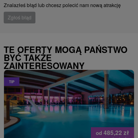
Znalazłeś błąd lub chcesz polecić nam nową atrakcję
Zgłoś błąd
TE OFERTY MOGĄ PAŃSTWO
BYĆ TAKŻE
ZAINTERESOWANY
TIP
485,22
zł
od