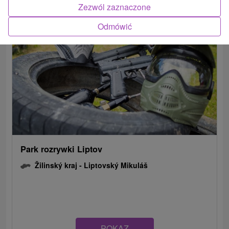
Zezwól zaznaczone
Odmówić
Park rozrywki Liptov
Žilinský kraj -
Liptovský Mikuláš
POKAZ