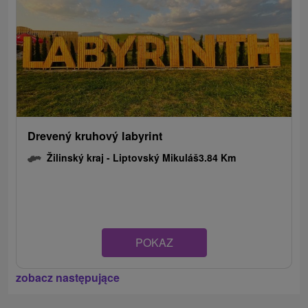
Drevený kruhový labyrint
Žilinský kraj -
Liptovský Mikuláš
3.84 Km
POKAZ
zobacz następujące