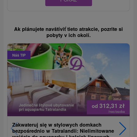
Ak plánujete navštíviť tieto atrakcie, pozrite si
pobyty v ich okolí.
Náš TIP
312,31
zł
od
/noc/osoba
Zakwateruj się w stylowych domkach
bezpośrednio w Tatralandii: Nielimitowane
wejścia do aquaparku i kolejek linowych