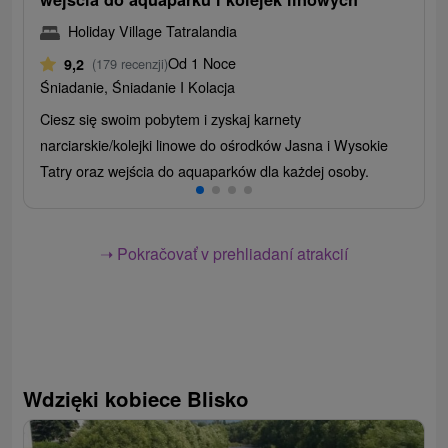
Holiday Village Tatralandia
Od 1 Noce
9,2
(179 recenzji)
Śniadanie, Śniadanie I Kolacja
Ciesz się swoim pobytem i zyskaj karnety
narciarskie/kolejki linowe do ośrodków Jasna i Wysokie
Tatry oraz wejścia do aquaparków dla każdej osoby.
➝ Pokračovať v prehliadaní atrakcií
Wdzięki kobiece Blisko