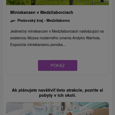
Miniskanzen v Medzilaborciach
Prešovský kraj -
Medzilaborce
Jedinečný miniskanzen v Medzilaborciach nadväzujúci na
existenciu Múzea moderného umenia Andyho Warhola.
Expozícia miniskanzenu ponúka...
POKAZ
Ak plánujete navštíviť tieto atrakcie, pozrite si
pobyty v ich okolí.