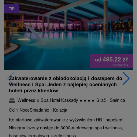
TIP
485,22
zł
od
/noc/osoba
Zakwaterowanie z obiadokolacją i dostępem do
Wellness i Spa: Jeden z najlepiej ocenianych
hoteli przez klientów
Wellness & Spa Hotel Kaskady
★
★
★
★
Sliač - Sielnica
Od 1 Noce
Śniadanie I Kolacja
Komfortowe zakwaterowanie z wyżywieniem HB i napojami.
Nieograniczony dostęp do 3000-metrowego spa i wellness,
basenów termalnych, strefy fitness...