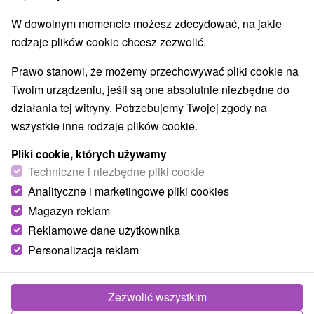
Atrakcje dla dzieci
Tarcze
Escaperoom
(2)
(2)
(1)
W dowolnym momencie możesz zdecydować, na jakie
Muzea i galerie
Atrakcje turystyczne
(1)
(1)
rodzaje plików cookie chcesz zezwolić.
Wsie i miasta
Prawo stanowi, że możemy przechowywać pliki cookie na
Twoim urządzeniu, jeśli są one absolutnie niezbędne do
Medzilaborce
(1)
Humenné
(1)
działania tej witryny. Potrzebujemy Twojej zgody na
wszystkie inne rodzaje plików cookie.
Pliki cookie, których używamy
Techniczne i niezbędne pliki cookie
Analityczne i marketingowe pliki cookies
Magazyn reklam
Reklamowe dane użytkownika
Personalizacja reklam
Zezwolić wszystkim
Skanzen Vihorlatského múzea Humenné