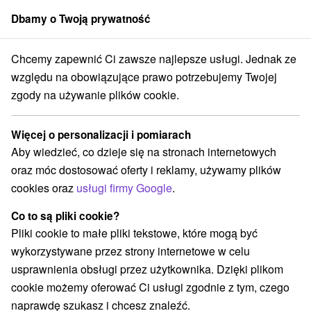
Dbamy o Twoją prywatność
członek grupy
Sorger
Chcemy zapewnić Ci zawsze najlepsze usługi. Jednak ze
Atrakcje na Słowacji
Skanseny
Horný Zemplín
względu na obowiązujące prawo potrzebujemy Twojej
zgody na używanie plików cookie.
Skanseny Horný Zemplín
Więcej o personalizacji i pomiarach
Kategorie
Aby wiedzieć, co dzieje się na stronach internetowych
oraz móc dostosować oferty i reklamy, używamy plików
Wszystkie kategorie
Aquaparki, baseny
(1)
cookies oraz
usługi firmy Google
.
Parki miejskie i zamkowe
(1)
Obiekty architektoniczne
Miejsca sakralne
(1)
(1)
Co to są pliki cookie?
Zamki
Skanseny
Zamki, pałace, ruiny
(2)
(2)
(4)
Pliki cookie to małe pliki tekstowe, które mogą być
Wieże obserwacyjne i chodniki
(1)
wykorzystywane przez strony internetowe w celu
Planetarium i obserwatorium
(1)
usprawnienia obsługi przez użytkownika. Dzięki plikom
Jeziora, jeziora, zbiorniki wodne
(3)
cookie możemy oferować Ci usługi zgodnie z tym, czego
Kościoły drewniane
Zabytki techniki
(9)
(1)
naprawdę szukasz i chcesz znaleźć.