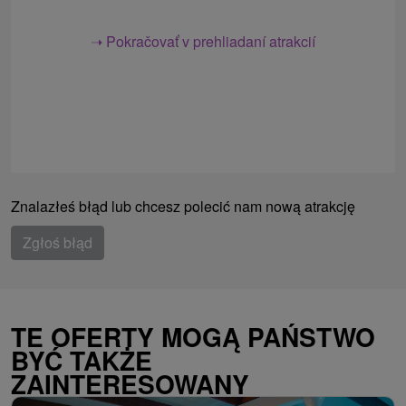
➝ Pokračovať v prehliadaní atrakcií
Znalazłeś błąd lub chcesz polecić nam nową atrakcję
Zgłoś błąd
TE OFERTY MOGĄ PAŃSTWO
BYĆ TAKŻE
ZAINTERESOWANY