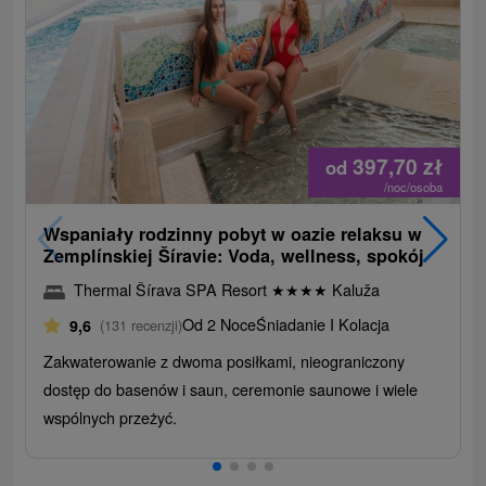
397,70
zł
od
/noc/osoba
Wspaniały rodzinny pobyt w oazie relaksu w
Zemplínskiej Šíravie: Voda, wellness, spokój
Thermal Šírava SPA Resort
★
★
★
★
Kaluža
Od 2 Noce
Śniadanie I Kolacja
9,6
(131 recenzji)
Zakwaterowanie z dwoma posiłkami, nieograniczony
dostęp do basenów i saun, ceremonie saunowe i wiele
wspólnych przeżyć.