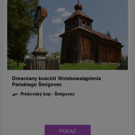
Drewniany kościół Wniebowstąpienia
Pańskiego Šmigovec
Prešovský kraj -
Šmigovec
POKAZ