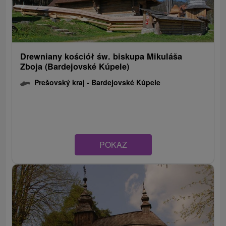
Drewniany kościół św. biskupa Mikuláša
Zboja (Bardejovské Kúpele)
Prešovský kraj -
Bardejovské Kúpele
POKAZ