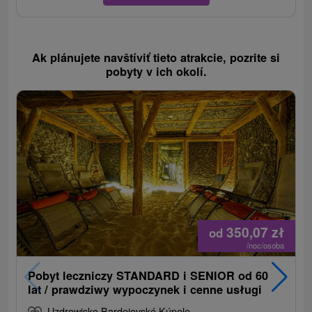
Ak plánujete navštíviť tieto atrakcie, pozrite si
pobyty v ich okolí.
350,07
zł
od
/noc/osoba
Pobyt leczniczy STANDARD i SENIOR od 60
lat / prawdziwy wypoczynek i cenne usługi
Uzdrowisko Bardejovské Kúpele