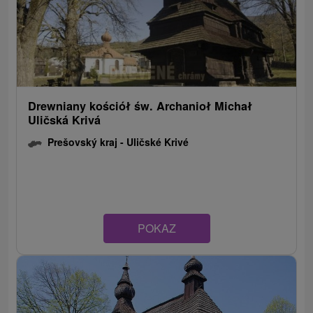
Drewniany kościół św. Archanioł Michał
Uličská Krivá
Prešovský kraj -
Uličské Krivé
POKAZ