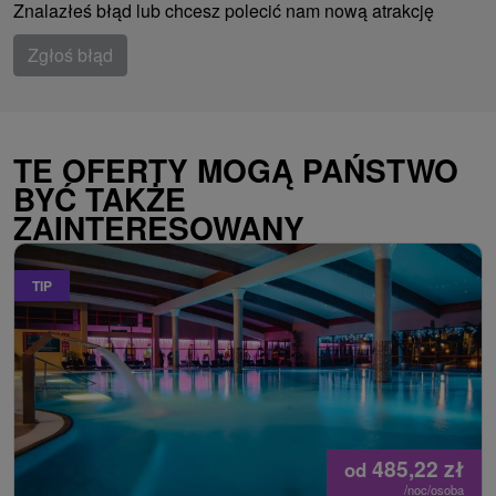
Znalazłeś błąd lub chcesz polecić nam nową atrakcję
Zgłoś błąd
TE OFERTY MOGĄ PAŃSTWO
BYĆ TAKŻE
ZAINTERESOWANY
TIP
485,22
zł
od
/noc/osoba