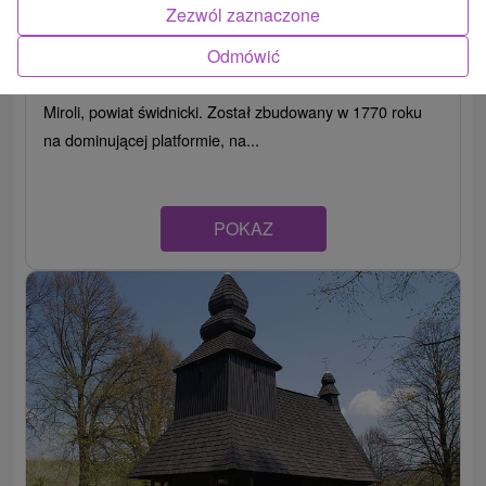
(Miroľa)
Zezwól zaznaczone
Prešovský kraj -
Miroľa
Odmówić
Drewniany kościół greckokatolicki znajduje się we wsi
Miroli, powiat świdnicki. Został zbudowany w 1770 roku
na dominującej platformie, na...
POKAZ