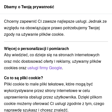
Dbamy o Twoją prywatność
członek grupy
Sorger
Chcemy zapewnić Ci zawsze najlepsze usługi. Jednak ze
Atrakcje na Słowacji
Kościoły drewniane
Horný Zemplín
względu na obowiązujące prawo potrzebujemy Twojej
zgody na używanie plików cookie.
Kościoły drewniane Horný Zemplín
Więcej o personalizacji i pomiarach
Kategorie
Aby wiedzieć, co dzieje się na stronach internetowych
oraz móc dostosować oferty i reklamy, używamy plików
Wszystkie kategorie
Aquaparki, baseny
(1)
cookies oraz
usługi firmy Google
.
Parki miejskie i zamkowe
(1)
Obiekty architektoniczne
Miejsca sakralne
(1)
(1)
Co to są pliki cookie?
Zamki
Skanseny
Zamki, pałace, ruiny
(2)
(2)
(4)
Pliki cookie to małe pliki tekstowe, które mogą być
Wieże obserwacyjne i chodniki
(1)
wykorzystywane przez strony internetowe w celu
Planetarium i obserwatorium
(1)
usprawnienia obsługi przez użytkownika. Dzięki plikom
Jeziora, jeziora, zbiorniki wodne
(3)
cookie możemy oferować Ci usługi zgodnie z tym, czego
Kościoły drewniane
Zabytki techniki
(9)
(1)
naprawdę szukasz i chcesz znaleźć.