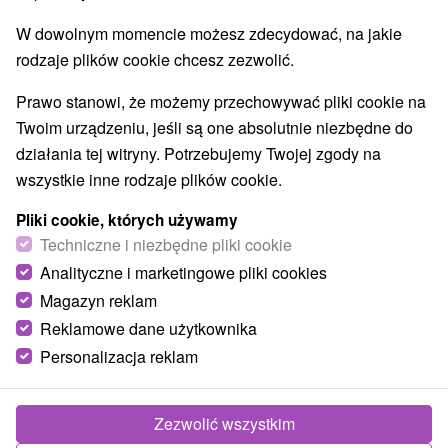
Atrakcje dla dzieci
Tarcze
Escaperoom
(2)
(2)
(1)
W dowolnym momencie możesz zdecydować, na jakie
Muzea i galerie
Atrakcje turystyczne
(1)
(1)
rodzaje plików cookie chcesz zezwolić.
Wsie i miasta
Prawo stanowi, że możemy przechowywać pliki cookie na
Pokaż wszystko
Twoim urządzeniu, jeśli są one absolutnie niezbędne do
Topoľa
(1)
Uličské Krivé
(1)
działania tej witryny. Potrzebujemy Twojej zgody na
wszystkie inne rodzaje plików cookie.
Pliki cookie, których używamy
Techniczne i niezbędne pliki cookie
Analityczne i marketingowe pliki cookies
Magazyn reklam
Reklamowe dane użytkownika
Personalizacja reklam
Zezwolić wszystkim
Kościół Opieki Najświętszej Maryi Panny