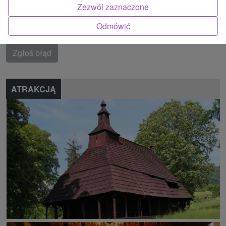
Zezwól zaznaczone
Bukovské vrchy
Odmówić
Znalazłeś błąd lub chcesz polecić nam nową atrakcję
Zgłoś błąd
ATRAKCJĄ