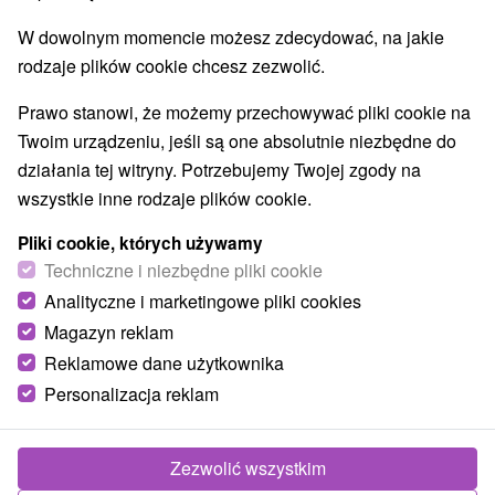
E +22° 21' 23.52''
W dowolnym momencie możesz zdecydować, na jakie
rodzaje plików cookie chcesz zezwolić.
Prawo stanowi, że możemy przechowywać pliki cookie na
Twoim urządzeniu, jeśli są one absolutnie niezbędne do
działania tej witryny. Potrzebujemy Twojej zgody na
wszystkie inne rodzaje plików cookie.
Pliki cookie, których używamy
Techniczne i niezbędne pliki cookie
Analityczne i marketingowe pliki cookies
Magazyn reklam
Reklamowe dane użytkownika
© OpenStreetMap
Personalizacja reklam
Region turystyczny
Východné Slovensko, Horný Zemplín, Prešovský kraj,
Zezwolić wszystkim
Vihorlatské vrchy, Zemplín, Laborecká vrchovina, Poloniny,