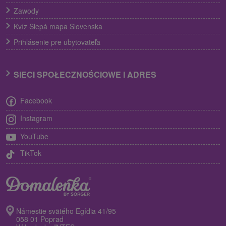
Zawody
Kvíz Slepá mapa Slovenska
Prihlásenie pre ubytovateľa
SIECI SPOŁECZNOŚCIOWE I ADRES
Facebook
Instagram
YouTube
TikTok
Námestie svätého Egídia 41/95
058 01 Poprad