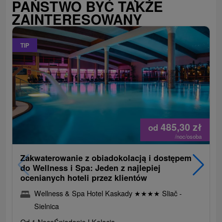
PAŃSTWO BYĆ TAKŻE
ZAINTERESOWANY
TIP
485,30
zł
od
/noc/osoba
Zakwaterowanie z obiadokolacją i dostępem
do Wellness i Spa: Jeden z najlepiej
ocenianych hoteli przez klientów
Wellness & Spa Hotel Kaskady
★
★
★
★
Sliač -
Sielnica
Od 1 Noce
Śniadanie I Kolacja