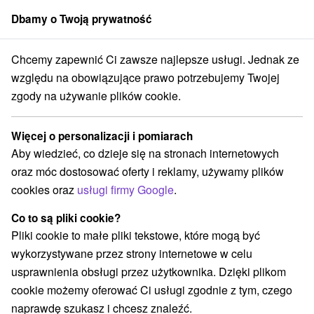
Dbamy o Twoją prywatność
członek grupy
Sorger
Chcemy zapewnić Ci zawsze najlepsze usługi. Jednak ze
ko
Prešovský kraj
Topoľa
Kościół św. Michała Archanioła Topola
względu na obowiązujące prawo potrzebujemy Twojej
zgody na używanie plików cookie.
Kościół św. Michała Archanioła
Topola
Więcej o personalizacji i pomiarach
Aby wiedzieć, co dzieje się na stronach internetowych
Wyświetl stronę internetową
Przejdź do
oraz móc dostosować oferty i reklamy, używamy plików
cookies oraz
usługi firmy Google
.
+421 57 7698117 (pre jednotlivcov), +421 51
Co to są pliki cookie?
7562668 (pre skupiny)
Pliki cookie to małe pliki tekstowe, które mogą być
info@drevenechramy.sk
wykorzystywane przez strony internetowe w celu
Opinii Google
usprawnienia obsługi przez użytkownika. Dzięki plikom
067 65 Topoľa
GPS:
cookie możemy oferować Ci usługi zgodnie z tym, czego
N +49° 2' 41.04''
naprawdę szukasz i chcesz znaleźć.