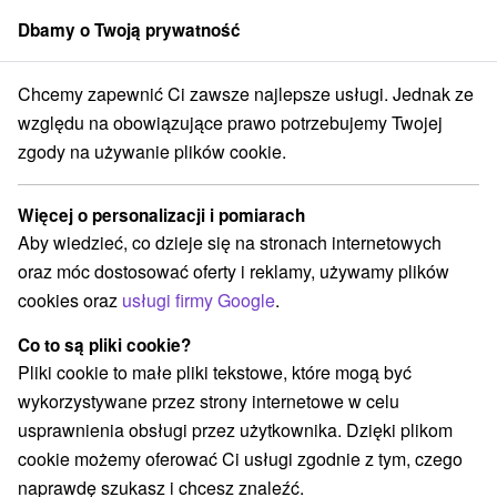
Dbamy o Twoją prywatność
członek grupy
Sorger
Chcemy zapewnić Ci zawsze najlepsze usługi. Jednak ze
rešovský kraj
Humenné
Skanzen Vihorlatského múzea Humenné
względu na obowiązujące prawo potrzebujemy Twojej
zgody na używanie plików cookie.
Skanzen Vihorlatského múzea
Humenné
Więcej o personalizacji i pomiarach
Aby wiedzieć, co dzieje się na stronach internetowych
Wyświetl stronę internetową
Przejdź do
oraz móc dostosować oferty i reklamy, używamy plików
cookies oraz
usługi firmy Google
.
+421 57 775 22 40
Co to są pliki cookie?
sekretariat@muzeumhumenne.sk
Pliki cookie to małe pliki tekstowe, które mogą być
Facebook
wykorzystywane przez strony internetowe w celu
usprawnienia obsługi przez użytkownika. Dzięki plikom
Opinii Google
cookie możemy oferować Ci usługi zgodnie z tym, czego
Šmidkeho 495/67
GPS:
naprawdę szukasz i chcesz znaleźć.
066 01 Humenné
N +48° 56' 25.43''