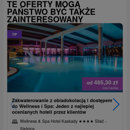
TE OFERTY MOGĄ
PAŃSTWO BYĆ TAKŻE
ZAINTERESOWANY
TIP
485,30
zł
od
/noc/osoba
Zakwaterowanie z obiadokolacją i dostępem
do Wellness i Spa: Jeden z najlepiej
ocenianych hoteli przez klientów
Wellness & Spa Hotel Kaskady
★
★
★
★
Sliač -
Sielnica