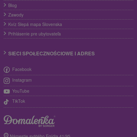
Blog
Zawody
Kvíz Slepá mapa Slovenska
Prihlásenie pre ubytovateľa
SIECI SPOŁECZNOŚCIOWE I ADRES
Facebook
Instagram
YouTube
TikTok
Námestie svätého Egídia 41/95