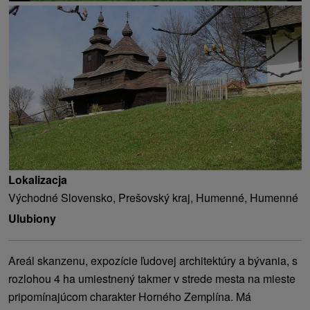
Lokalizacja
Východné Slovensko, Prešovský kraj, Humenné, Humenné
Ulubiony
Areál skanzenu, expozície ľudovej architektúry a bývania, s
rozlohou 4 ha umiestnený takmer v strede mesta na mieste
pripomínajúcom charakter Horného Zemplína. Má