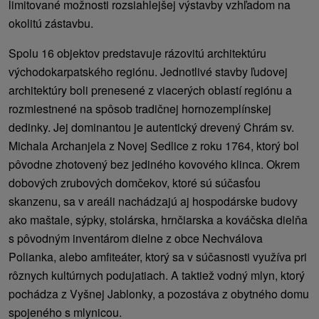
limitované možnosti rozsiahlejšej výstavby vzhľadom na
okolitú zástavbu.
Spolu 16 objektov predstavuje rázovitú architektúru
východokarpatského regiónu. Jednotlivé stavby ľudovej
architektúry boli prenesené z viacerých oblastí regiónu a
rozmiestnené na spôsob tradičnej hornozemplínskej
dedinky. Jej dominantou je autentický drevený Chrám sv.
Michala Archanjela z Novej Sedlice z roku 1764, ktorý bol
pôvodne zhotovený bez jediného kovového klinca. Okrem
dobových zrubových domčekov, ktoré sú súčasťou
skanzenu, sa v areáli nachádzajú aj hospodárske budovy
ako maštale, sýpky, stolárska, hrnčiarska a kováčska dielňa
s pôvodným inventárom dielne z obce Nechválova
Polianka, alebo amfiteáter, ktorý sa v súčasnosti využíva pri
rôznych kultúrnych podujatiach. A taktiež vodný mlyn, ktorý
pochádza z Vyšnej Jablonky, a pozostáva z obytného domu
spojeného s mlynicou.