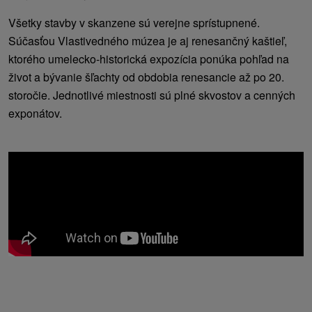
Všetky stavby v skanzene sú verejne sprístupnené.
Súčasťou Vlastivedného múzea je aj renesančný kaštieľ,
ktorého umelecko-historická expozícia ponúka pohľad na
život a bývanie šľachty od obdobia renesancie až po 20.
storočie. Jednotlivé miestnosti sú plné skvostov a cenných
exponátov.