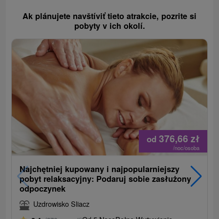
Ak plánujete navštíviť tieto atrakcie, pozrite si
pobyty v ich okolí.
376,66
zł
od
/noc/osoba
Najchętniej kupowany i najpopularniejszy
pobyt relaksacyjny: Podaruj sobie zasłużony
odpoczynek
Uzdrowisko Sliacz