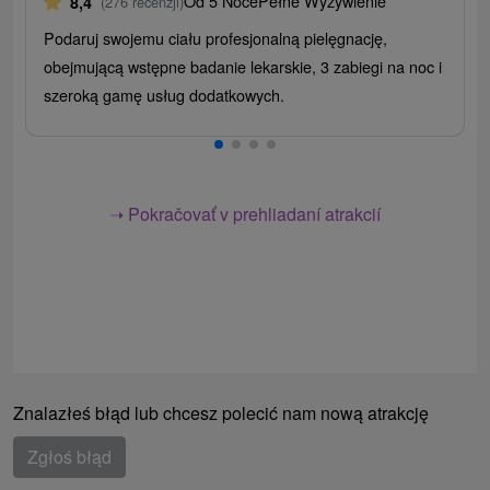
Od 5 Noce
Pełne Wyżywienie
8,4
(276 recenzji)
Podaruj swojemu ciału profesjonalną pielęgnację,
obejmującą wstępne badanie lekarskie, 3 zabiegi na noc i
szeroką gamę usług dodatkowych.
➝ Pokračovať v prehliadaní atrakcií
Znalazłeś błąd lub chcesz polecić nam nową atrakcję
Zgłoś błąd