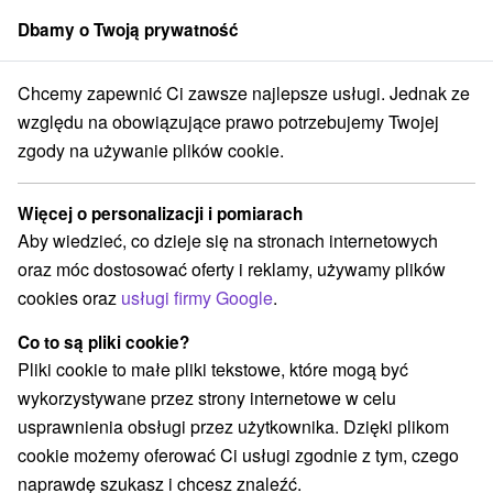
Dbamy o Twoją prywatność
członek grupy
Sorger
Chcemy zapewnić Ci zawsze najlepsze usługi. Jednak ze
Atrakcje na Słowacji
Parki miejskie i zamkowe
Pohronie
względu na obowiązujące prawo potrzebujemy Twojej
zgody na używanie plików cookie.
Parki miejskie i zamkowe Pohronie
Więcej o personalizacji i pomiarach
Kategorie
Aby wiedzieć, co dzieje się na stronach internetowych
oraz móc dostosować oferty i reklamy, używamy plików
Wszystkie kategorie
Aquaparki, baseny
(4)
cookies oraz
usługi firmy Google
.
Túry a turistické chodníky
(8)
Amfiteatry i kina w przyrodzie
Pola golfowe
(2)
(1)
Co to są pliki cookie?
Źródła
Parki miejskie i zamkowe
(4)
(2)
Pliki cookie to małe pliki tekstowe, które mogą być
Obiekty architektoniczne
Miejsca sakralne
(2)
(2)
wykorzystywane przez strony internetowe w celu
Zamki
Jazda konna
Zamki, pałace, ruiny
(2)
(1)
(11)
usprawnienia obsługi przez użytkownika. Dzięki plikom
Wieże obserwacyjne i chodniki
(1)
cookie możemy oferować Ci usługi zgodnie z tym, czego
Planetarium i obserwatorium
(1)
naprawdę szukasz i chcesz znaleźć.