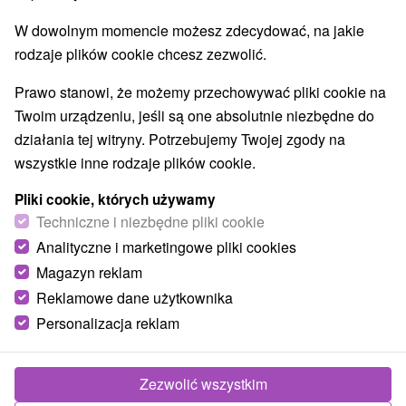
Jeziora, jeziora, zbiorniki wodne
(4)
W dowolnym momencie możesz zdecydować, na jakie
Kościoły drewniane
Wodospady
Pomniki
(1)
(2)
(1)
rodzaje plików cookie chcesz zezwolić.
Zabytki techniki
Atrakcje dla dzieci
Tarcze
(5)
(12)
(1)
Ogrody botaniczne
(3)
Prawo stanowi, że możemy przechowywać pliki cookie na
Ogrody zoologiczne i fermy zwierząt
(1)
Twoim urządzeniu, jeśli są one absolutnie niezbędne do
Muzea i galerie
Atrakcje turystyczne
(7)
(19)
działania tej witryny. Potrzebujemy Twojej zgody na
Atrakcje z adrenaliną
(1)
wszystkie inne rodzaje plików cookie.
Pliki cookie, których używamy
Wsie i miasta
Techniczne i niezbędne pliki cookie
Zvolen
(1)
Banský Studenec
(1)
Analityczne i marketingowe pliki cookies
Magazyn reklam
Reklamowe dane użytkownika
Personalizacja reklam
Zezwolić wszystkim