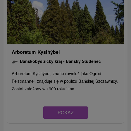
Arboretum Kysihýbel
Banskobystrický kraj -
Banský Studenec
Arboretum Kysihýbel, znane również jako Ogród
Feistmannel, znajduje się w pobliżu Bańskiej Szczawnicy.
Został założony w 1900 roku i ma...
POKAZ