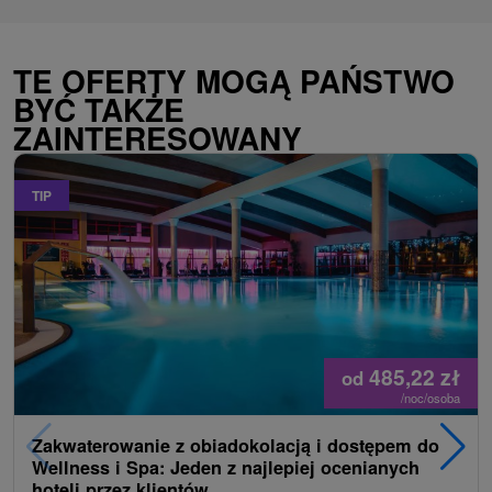
TE OFERTY MOGĄ PAŃSTWO
BYĆ TAKŻE
ZAINTERESOWANY
TIP
485,22
zł
od
/noc/osoba
Zakwaterowanie z obiadokolacją i dostępem do
Wellness i Spa: Jeden z najlepiej ocenianych
hoteli przez klientów