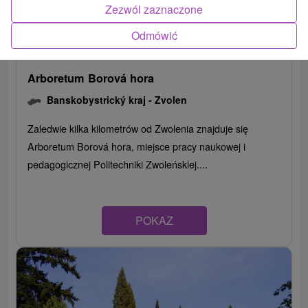
Zezwól zaznaczone
Odmówić
Arboretum Borová hora
Banskobystrický kraj -
Zvolen
Zaledwie kilka kilometrów od Zwolenia znajduje się
Arboretum Borová hora, miejsce pracy naukowej i
pedagogicznej Politechniki Zwoleńskiej....
POKAZ