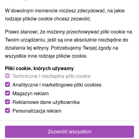
Jeziora, jeziora, zbiorniki wodne
(4)
W dowolnym momencie możesz zdecydować, na jakie
Kościoły drewniane
Wodospady
Pomniki
(1)
(2)
(1)
rodzaje plików cookie chcesz zezwolić.
Zabytki techniki
Atrakcje dla dzieci
Tarcze
(5)
(12)
(1)
Ogrody botaniczne
(3)
Prawo stanowi, że możemy przechowywać pliki cookie na
Ogrody zoologiczne i fermy zwierząt
(1)
Twoim urządzeniu, jeśli są one absolutnie niezbędne do
Muzea i galerie
Atrakcje turystyczne
(7)
(19)
działania tej witryny. Potrzebujemy Twojej zgody na
Atrakcje z adrenaliną
(1)
wszystkie inne rodzaje plików cookie.
Pliki cookie, których używamy
Wsie i miasta
Techniczne i niezbędne pliki cookie
Banská Štiavnica
(2)
Žiar nad Hronom
(1)
Analityczne i marketingowe pliki cookies
Magazyn reklam
Reklamowe dane użytkownika
Personalizacja reklam
Zezwolić wszystkim