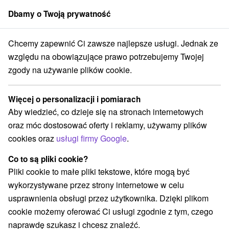
Dbamy o Twoją prywatność
członek grupy
Sorger
Chcemy zapewnić Ci zawsze najlepsze usługi. Jednak ze
Atrakcje na Słowacji
Túry a turistické chodníky
Pohronie
względu na obowiązujące prawo potrzebujemy Twojej
zgody na używanie plików cookie.
Túry a turistické chodníky Pohronie
Więcej o personalizacji i pomiarach
Kategorie
Aby wiedzieć, co dzieje się na stronach internetowych
oraz móc dostosować oferty i reklamy, używamy plików
Wszystkie kategorie
Aquaparki, baseny
(4)
cookies oraz
usługi firmy Google
.
Túry a turistické chodníky
(8)
Amfiteatry i kina w przyrodzie
Pola golfowe
(2)
(1)
Co to są pliki cookie?
Źródła
Parki miejskie i zamkowe
(4)
(2)
Pliki cookie to małe pliki tekstowe, które mogą być
Obiekty architektoniczne
Miejsca sakralne
(2)
(2)
wykorzystywane przez strony internetowe w celu
Zamki
Jazda konna
Zamki, pałace, ruiny
(2)
(1)
(11)
usprawnienia obsługi przez użytkownika. Dzięki plikom
Wieże obserwacyjne i chodniki
(1)
cookie możemy oferować Ci usługi zgodnie z tym, czego
Planetarium i obserwatorium
(1)
naprawdę szukasz i chcesz znaleźć.