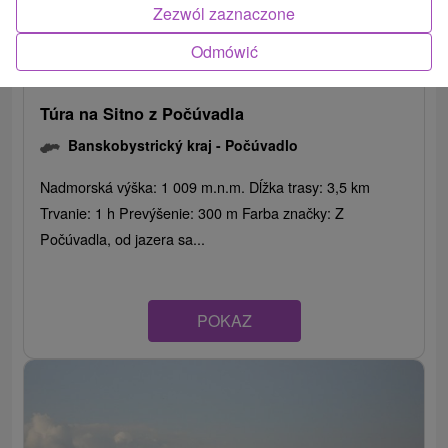
Zezwól zaznaczone
Odmówić
Túra na Sitno z Počúvadla
Banskobystrický kraj -
Počúvadlo
Nadmorská výška: 1 009 m.n.m. Dĺžka trasy: 3,5 km
Trvanie: 1 h Prevýšenie: 300 m Farba značky: Z
Počúvadla, od jazera sa...
POKAZ