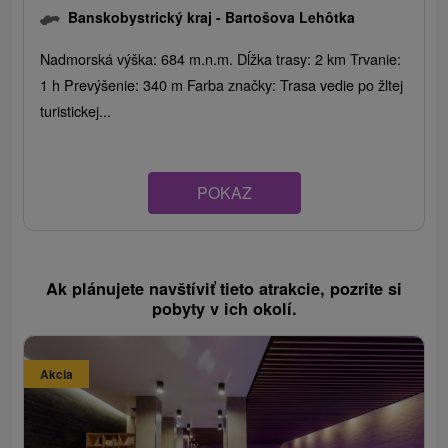
Banskobystrický kraj -
Bartošova Lehôtka
Nadmorská výška: 684 m.n.m. Dĺžka trasy: 2 km Trvanie:
1 h Prevýšenie: 340 m Farba značky: Trasa vedie po žltej
turistickej...
POKAZ
Ak plánujete navštíviť tieto atrakcie, pozrite si
pobyty v ich okolí.
Akcia