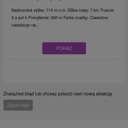
Nadmorská výška: 715 m.n.m. Dĺžka trasy: 7 km Trvanie:
3 a pol h Prevýšenie: 260 m Farba značky: Čiastočne
nadväzuje na...
POKAZ
Znalazłeś błąd lub chcesz polecić nam nową atrakcję
Zgłoś błąd