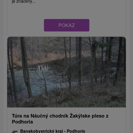
je značený...
POKAZ
Túra na Náučný chodník Žakýlske pleso z
Podhoria
Banskobystrický kraj -
Podhorie