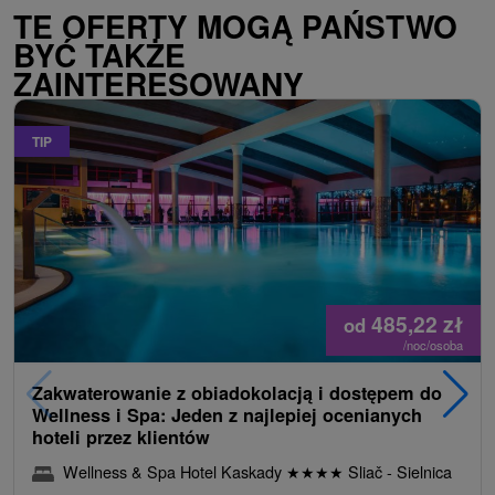
TE OFERTY MOGĄ PAŃSTWO
BYĆ TAKŻE
ZAINTERESOWANY
TIP
485,22
zł
od
/noc/osoba
Zakwaterowanie z obiadokolacją i dostępem do
Wellness i Spa: Jeden z najlepiej ocenianych
hoteli przez klientów
Wellness & Spa Hotel Kaskady
★
★
★
★
Sliač - Sielnica