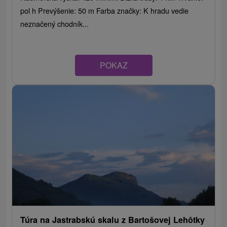
pol h Prevýšenie: 50 m Farba značky: K hradu vedie
neznačený chodník...
POKAZ
Túra na Jastrabskú skalu z Bartošovej Lehôtky