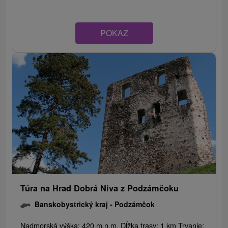
POKAZ
Túra na Hrad Dobrá Niva z Podzámčoku
Banskobystrický kraj -
Podzámčok
Nadmorská výška: 420 m.n.m. Dĺžka trasy: 1 km Trvanie: