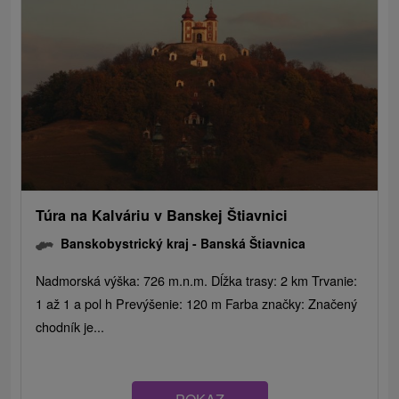
Túra na Kalváriu v Banskej Štiavnici
Banskobystrický kraj -
Banská Štiavnica
Nadmorská výška: 726 m.n.m. Dĺžka trasy: 2 km Trvanie:
1 až 1 a pol h Prevýšenie: 120 m Farba značky: Značený
chodník je...