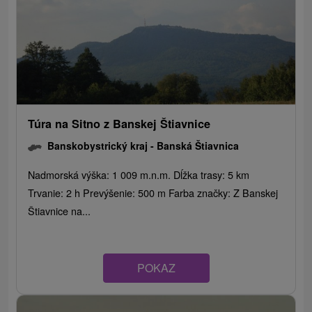
Túra na Sitno z Banskej Štiavnice
Banskobystrický kraj -
Banská Štiavnica
Nadmorská výška: 1 009 m.n.m. Dĺžka trasy: 5 km
Trvanie: 2 h Prevýšenie: 500 m Farba značky: Z Banskej
Štiavnice na...
POKAZ