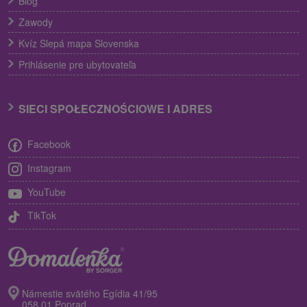
Blog
Zawody
Kvíz Slepá mapa Slovenska
Prihlásenie pre ubytovateľa
SIECI SPOŁECZNOŚCIOWE I ADRES
Facebook
Instagram
YouTube
TikTok
Námestie svätého Egídia 41/95
058 01 Poprad