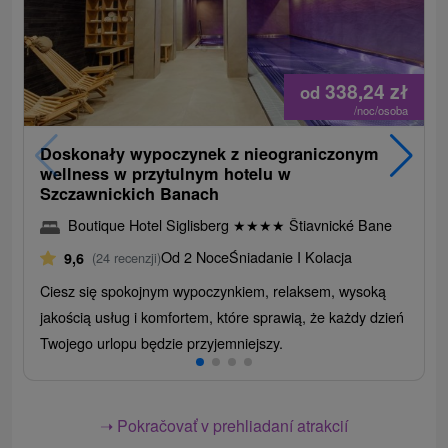
338,24
zł
od
/noc/osoba
Doskonały wypoczynek z nieograniczonym
wellness w przytulnym hotelu w
Szczawnickich Banach
Boutique Hotel Siglisberg
★
★
★
★
Štiavnické Bane
Od 2 Noce
Śniadanie I Kolacja
9,6
(24 recenzji)
Ciesz się spokojnym wypoczynkiem, relaksem, wysoką
jakością usług i komfortem, które sprawią, że każdy dzień
Twojego urlopu będzie przyjemniejszy.
➝ Pokračovať v prehliadaní atrakcií