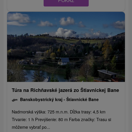
POKAZ
Túra na Richňavské jazerá zo Štiavnickej Bane
Banskobystrický kraj -
Štiavnické Bane
Nadmorská výška: 725 m.n.m. Dĺžka trasy: 4,5 km
Trvanie: 1 h Prevýšenie: 80 m Farba značky: Trasu si
môžeme vybrať po...