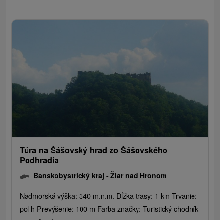
Túra na Šášovský hrad zo Šášovského
Podhradia
Banskobystrický kraj -
Žiar nad Hronom
Nadmorská výška: 340 m.n.m. Dĺžka trasy: 1 km Trvanie:
pol h Prevýšenie: 100 m Farba značky: Turistický chodník