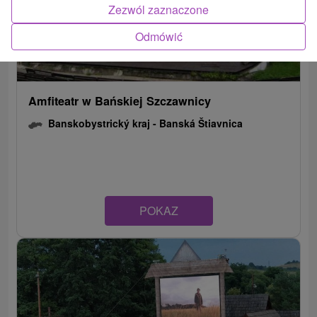
Zezwól zaznaczone
Odmówić
Amfiteatr w Bańskiej Szczawnicy
Banskobystrický kraj -
Banská Štiavnica
POKAZ