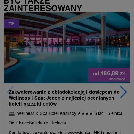
BYĆ TAKŻE
ZAINTERESOWANY
TIP
486,09
zł
od
/noc/osoba
Zakwaterowanie z obiadokolacją i dostępem do
Wellness i Spa: Jeden z najlepiej ocenianych
hoteli przez klientów
Wellness & Spa Hotel Kaskady
★
★
★
★
Sliač - Sielnica
Od 1 Noce
Śniadanie I Kolacja
Komfortowe zakwaterowanie z wyżywieniem HB i napojami.