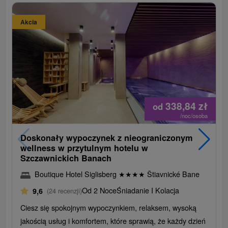
Akcia
338,84
zł
od
/noc/osoba
Doskonały wypoczynek z nieograniczonym
wellness w przytulnym hotelu w
Szczawnickich Banach
Boutique Hotel Siglisberg
★
★
★
★
Štiavnické Bane
Od 2 Noce
Śniadanie I Kolacja
9,6
(24 recenzji)
Ciesz się spokojnym wypoczynkiem, relaksem, wysoką
jakością usług i komfortem, które sprawią, że każdy dzień