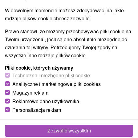
Planetarium i obserwatorium
(1)
W dowolnym momencie możesz zdecydować, na jakie
Jeziora, jeziora, zbiorniki wodne
(4)
rodzaje plików cookie chcesz zezwolić.
Kościoły drewniane
Wodospady
Pomniki
(1)
(2)
(1)
Zabytki techniki
Atrakcje dla dzieci
Tarcze
(5)
(12)
(1)
Prawo stanowi, że możemy przechowywać pliki cookie na
Ogrody botaniczne
(3)
Twoim urządzeniu, jeśli są one absolutnie niezbędne do
Ogrody zoologiczne i fermy zwierząt
(1)
działania tej witryny. Potrzebujemy Twojej zgody na
Muzea i galerie
Atrakcje turystyczne
(7)
(19)
wszystkie inne rodzaje plików cookie.
Atrakcje z adrenaliną
(1)
Pliki cookie, których używamy
Techniczne i niezbędne pliki cookie
Wsie i miasta
Analityczne i marketingowe pliki cookies
Detva
(1)
Banská Štiavnica
(1)
Magazyn reklam
Reklamowe dane użytkownika
Personalizacja reklam
Zezwolić wszystkim