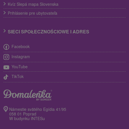
Kvíz Slepá mapa Slovenska
Prihlásenie pre ubytovateľa
SIECI SPOŁECZNOŚCIOWE I ADRES
Facebook
Instagram
YouTube
TikTok
Námestie svätého Egídia 41/95
058 01 Poprad
W budynku INTESu