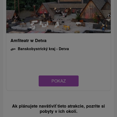
Amfiteatr w Detva
Banskobystrický kraj -
Detva
POKAZ
Ak plánujete navštíviť tieto atrakcie, pozrite si
pobyty v ich okolí.