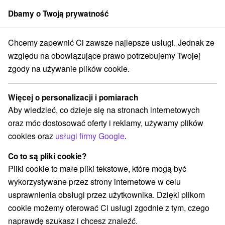
Dbamy o Twoją prywatność
członek grupy
Sorger
Chcemy zapewnić Ci zawsze najlepsze usługi. Jednak ze
Atrakcje na Słowacji
Amfiteatry i kina w przyrodzie
Pohronie
względu na obowiązujące prawo potrzebujemy Twojej
zgody na używanie plików cookie.
Amfiteatry i kina w przyrodzie
Pohronie
Więcej o personalizacji i pomiarach
Aby wiedzieć, co dzieje się na stronach internetowych
Kategorie
oraz móc dostosować oferty i reklamy, używamy plików
cookies oraz
usługi firmy Google
.
Wszystkie kategorie
Aquaparki, baseny
(4)
Túry a turistické chodníky
(8)
Co to są pliki cookie?
Amfiteatry i kina w przyrodzie
Pola golfowe
(2)
(1)
Pliki cookie to małe pliki tekstowe, które mogą być
Źródła
Parki miejskie i zamkowe
(4)
(2)
wykorzystywane przez strony internetowe w celu
Obiekty architektoniczne
Miejsca sakralne
(2)
(2)
usprawnienia obsługi przez użytkownika. Dzięki plikom
Zamki
Jazda konna
Zamki, pałace, ruiny
(2)
(1)
(11)
cookie możemy oferować Ci usługi zgodnie z tym, czego
Wieże obserwacyjne i chodniki
(1)
naprawdę szukasz i chcesz znaleźć.