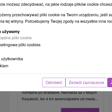
 możesz zdecydować, na jakie rodzaje plików cookie chcesz
ożemy przechowywać pliki cookie na Twoim urządzeniu, jeśli s
ia tej witryny. Potrzebujemy Twojej zgody na wszystkie inne ro
ych używamy
będne pliki cookie
ketingowe pliki cookies
 użytkownika
eklam
Rozhľadňa Veľká homoľa
Bratislavský kraj -
Modra
9.05 Km
Odmówić
Zezwól zaznaczone
Patrí medzi najnavštevovanejšie a najznámejšie
rozhľadne pri Bratislave. Nachádza sa v Malých
Karpatoch, len 4 km severozápadne od mesta...