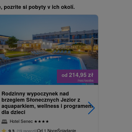
, pozrite si pobyty v ich okolí.
Náš TIP
214,95
zł
od
/noc/osoba
Rodzinny wypoczynek nad
ZDROWI
brzegiem Słonecznych Jezior z
lecznicz
aquaparkiem, wellness i programem
oraz opi
dla dzieci
Uzdrowi
Hotel Senec
★
★
★
★
terminy
Od 1 Noce
Śniadanie
9,3
(19 recenzji)