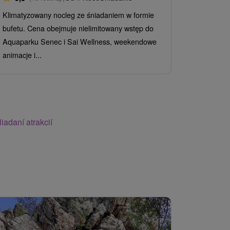
8,9
(591
Śniadanie I
Klimatyzowany nocleg ze śniadaniem w formie
bufetu. Cena obejmuje nielimitowany wstęp do
Odkryj uzd
Aquaparku Senec i Sai Wellness, weekendowe
Ciebie poby
animacje i...
lekarską i c
iadaní atrakcií