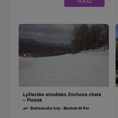
POKAZ
Lyžiarske stredisko Zochova chata
– Piesok
Bratislavský kraj -
Modra
9.49 Km