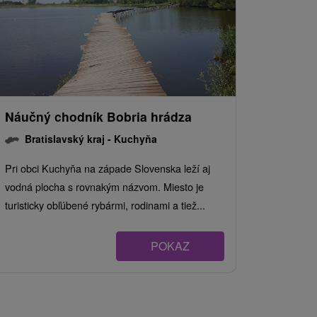
Náučný chodník Bobria hrádza
Bratislavský kraj -
Kuchyňa
Pri obci Kuchyňa na západe Slovenska leží aj
vodná plocha s rovnakým názvom. Miesto je
turisticky obľúbené rybármi, rodinami a tiež...
POKAZ