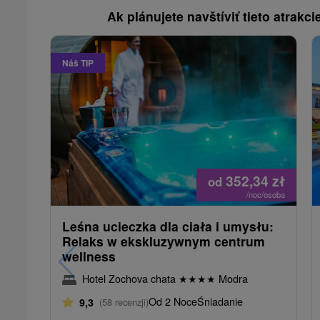
Ak plánujete navštíviť tieto atrakcie
Náš TIP
352,34
zł
od
/noc/osoba
Leśna ucieczka dla ciała i umysłu:
Relaks w ekskluzywnym centrum
wellness
Hotel Zochova chata
★
★
★
★
Modra
Od 2 Noce
Śniadanie
9,3
(58 recenzji)