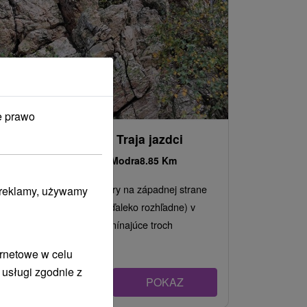
e prawo
Kremencové skaly Traja jazdci
Bratislavský kraj -
Modra
8.85 Km
Kremencové skalné útvary na západnej strane
i reklamy, używamy
vrchu Veľká Homoľa (neďaleko rozhľadne) v
Malých Karpatoch pripomínajúce troch
skamenelých...
ernetowe w celu
 usługi zgodnie z
POKAZ