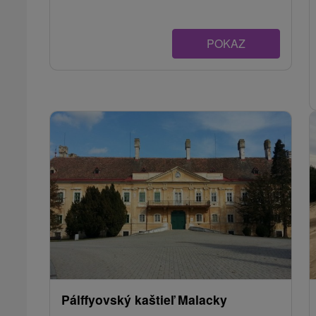
POKAZ
Pálffyovský kaštieľ Malacky