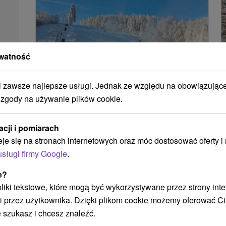
watność
zawsze najlepsze usługi. Jednak ze względu na obowiązując
 zgody na używanie plików cookie.
Ośrodek narciarski Pezinská Baba
Bratislavský kraj -
Pezinok
6.96 Km
acji i pomiarach
eje się na stronach internetowych oraz móc dostosować oferty 
usługi firmy Google
.
POKAZ
e?
 pliki tekstowe, które mogą być wykorzystywane przez strony int
i przez użytkownika. Dzięki plikom cookie możemy oferować Ci
 szukasz i chcesz znaleźć.