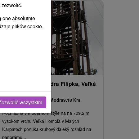
 zezwolić.
ą one absolutnie
dzaje plików cookie.
Rozhľadňa Alexandra Filípka, Veľká
Homoľa (Modra)
Bratislavský kraj -
Modra
9.18 Km
Zezwolić wszystkim
Rozhľadňa v modernom štýle na na 709,2 m
vysokom vrchu Veľká Homoľa v Malých
Karpatoch ponúka kruhový ďaleký rozhľad na
panorámu...