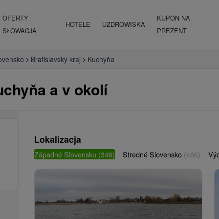
OFERTY
KUPON NA
HOTELE
UZDROWISKA
SŁOWACJA
PREZENT
ovensko
Bratislavský kraj
Kuchyňa
uchyňa a v okolí
Lokalizacja
Západné Slovensko
(346)
Stredné Slovensko
(466)
Vý