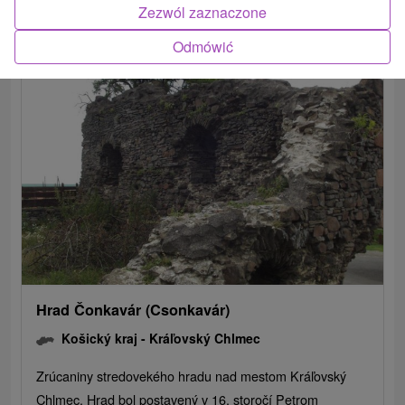
Zezwól zaznaczone
POKAZ
Odmówić
Hrad Čonkavár (Csonkavár)
Košický kraj -
Kráľovský Chlmec
Zrúcaniny stredovekého hradu nad mestom Kráľovský
Chlmec. Hrad bol postavený v 16. storočí Petrom