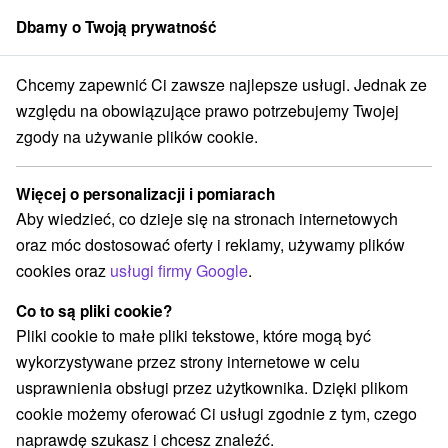
Dbamy o Twoją prywatność
członek grupy
Sorger
Chcemy zapewnić Ci zawsze najlepsze usługi. Jednak ze
Atrakcje na Słowacji
Zamki, pałace, ruiny
Zemplínske vrchy
względu na obowiązujące prawo potrzebujemy Twojej
zgody na używanie plików cookie.
Zamki, pałace, ruiny Zemplínske
vrchy
Więcej o personalizacji i pomiarach
Aby wiedzieć, co dzieje się na stronach internetowych
Kategorie
oraz móc dostosować oferty i reklamy, używamy plików
cookies oraz
usługi firmy Google
.
Wszystkie kategorie
Atrakcje dla dzieci
(1)
Wieże obserwacyjne i chodniki
(1)
Co to są pliki cookie?
Zamki, pałace, ruiny
Zamki
Szlaki winne
(2)
(1)
(1)
Pliki cookie to małe pliki tekstowe, które mogą być
wykorzystywane przez strony internetowe w celu
usprawnienia obsługi przez użytkownika. Dzięki plikom
Wsie i miasta
cookie możemy oferować Ci usługi zgodnie z tym, czego
Veľký Kamenec
(1)
Kráľovský Chlmec
(1)
naprawdę szukasz i chcesz znaleźć.