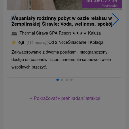
397,77
zł
od
/noc/osoba
Wspaniały rodzinny pobyt w oazie relaksu w
Zemplínskiej Šíravie: Voda, wellness, spokój
Thermal Šírava SPA Resort
★
★
★
★
Kaluža
Od 2 Noce
Śniadanie I Kolacja
9,6
(131 recenzji)
Zakwaterowanie z dwoma posiłkami, nieograniczony
dostęp do basenów i saun, ceremonie saunowe i wiele
wspólnych przeżyć.
➝ Pokračovať v prehliadaní atrakcií