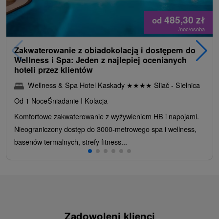
485,30
zł
od
/noc/osoba
Zakwaterowanie z obiadokolacją i dostępem do
Wellness i Spa: Jeden z najlepiej ocenianych
hoteli przez klientów
Wellness & Spa Hotel Kaskady
★
★
★
★
Sliač - Sielnica
Od 1 Noce
Śniadanie I Kolacja
Komfortowe zakwaterowanie z wyżywieniem HB i napojami.
Nieograniczony dostęp do 3000-metrowego spa i wellness,
basenów termalnych, strefy fitness...
Zadowoleni klienci