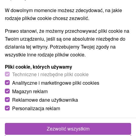
W dowolnym momencie możesz zdecydować, na jakie
rodzaje plików cookie chcesz zezwolić.
Prawo stanowi, że możemy przechowywać pliki cookie na
Twoim urządzeniu, jeśli są one absolutnie niezbędne do
działania tej witryny. Potrzebujemy Twojej zgody na
wszystkie inne rodzaje plików cookie.
Pliki cookie, których używamy
Techniczne i niezbędne pliki cookie
Analityczne i marketingowe pliki cookies
Hrad Veľký Kamenec
Magazyn reklam
Košický kraj -
Veľký Kamenec
Reklamowe dane użytkownika
Zrúcaniny hradu v najjužnejšej časti Východoslovenskej
Personalizacja reklam
nížiny v Bodrockej rovine, v obci Veľký Kamenec, 14 km
na juhozápad od...
Zezwolić wszystkim