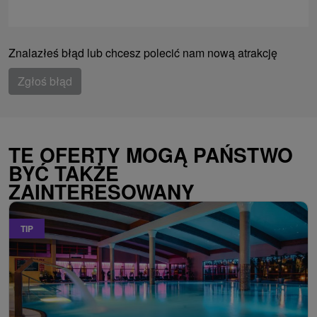
Znalazłeś błąd lub chcesz polecić nam nową atrakcję
Zgłoś błąd
TE OFERTY MOGĄ PAŃSTWO
BYĆ TAKŻE
ZAINTERESOWANY
TIP