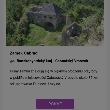
Zamek Čabraď
Banskobystrický kraj -
Čabradský Vrbovok
Ruiny zamku znajdują się w pięknym otoczeniu przyrody
w pobliżu miejscowości Čabradský Vrbovok, około 35 km
od uzdrowiska Dudince. Leży na...
POKAZ