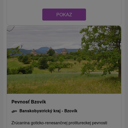
POKAZ
Pevnosť Bzovík
Banskobystrický kraj -
Bzovík
Zrúcanina goticko-renesančnej protitureckej pevnosti