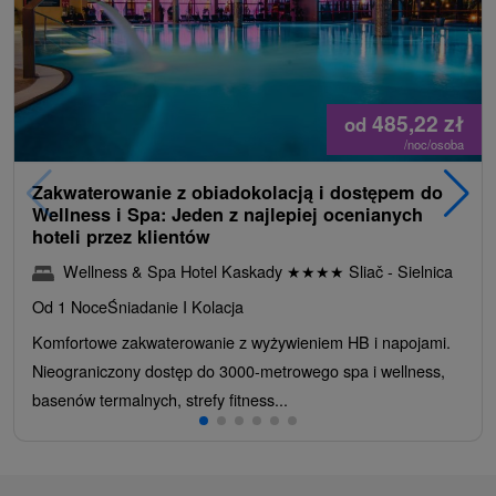
485,22
zł
od
/noc/osoba
Zakwaterowanie z obiadokolacją i dostępem do
Wellness i Spa: Jeden z najlepiej ocenianych
hoteli przez klientów
Wellness & Spa Hotel Kaskady
★
★
★
★
Sliač - Sielnica
Od 1 Noce
Śniadanie I Kolacja
Komfortowe zakwaterowanie z wyżywieniem HB i napojami.
Nieograniczony dostęp do 3000-metrowego spa i wellness,
basenów termalnych, strefy fitness...