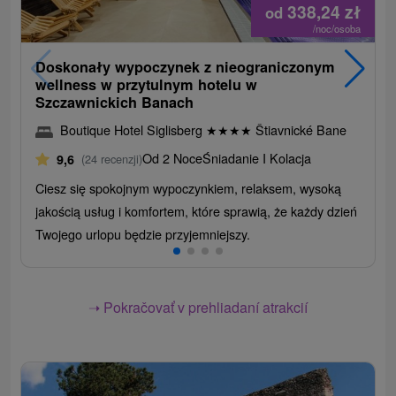
338,24
zł
od
/noc/osoba
Doskonały wypoczynek z nieograniczonym
wellness w przytulnym hotelu w
Szczawnickich Banach
Boutique Hotel Siglisberg
★
★
★
★
Štiavnické Bane
Od 2 Noce
Śniadanie I Kolacja
9,6
(24 recenzji)
Ciesz się spokojnym wypoczynkiem, relaksem, wysoką
jakością usług i komfortem, które sprawią, że każdy dzień
Twojego urlopu będzie przyjemniejszy.
➝ Pokračovať v prehliadaní atrakcií