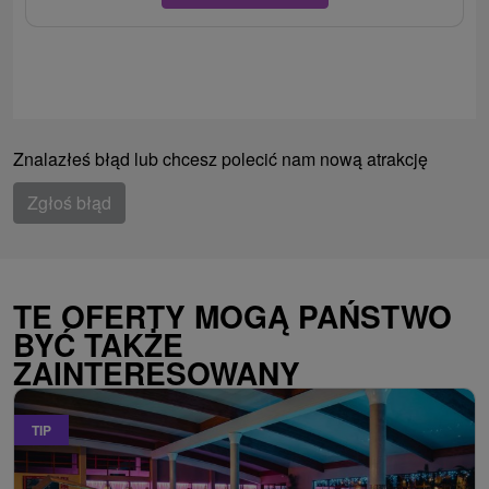
Znalazłeś błąd lub chcesz polecić nam nową atrakcję
Zgłoś błąd
TE OFERTY MOGĄ PAŃSTWO
BYĆ TAKŻE
ZAINTERESOWANY
TIP