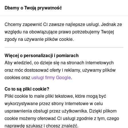
Dbamy o Twoją prywatność
członek grupy
Sorger
Chcemy zapewnić Ci zawsze najlepsze usługi. Jednak ze
Atrakcje na Słowacji
Zamki, pałace, ruiny
Hont
względu na obowiązujące prawo potrzebujemy Twojej
zgody na używanie plików cookie.
Zamki, pałace, ruiny Hont
Więcej o personalizacji i pomiarach
Kategorie
Aby wiedzieć, co dzieje się na stronach internetowych
oraz móc dostosować oferty i reklamy, używamy plików
Wszystkie kategorie
Wieże obserwacyjne i chodniki
(4)
cookies oraz
usługi firmy Google
.
Túry a turistické chodníky
(8)
Amfiteatry i kina w przyrodzie
Źródła
(1)
(2)
Co to są pliki cookie?
Parki miejskie i zamkowe
(3)
Pliki cookie to małe pliki tekstowe, które mogą być
Obiekty architektoniczne
Miejsca sakralne
(2)
(2)
wykorzystywane przez strony internetowe w celu
Zamki
Teatry
Skanseny
Jazda konna
(1)
(1)
(2)
(1)
usprawnienia obsługi przez użytkownika. Dzięki plikom
Sporty
Zamki, pałace, ruiny
(1)
(7)
cookie możemy oferować Ci usługi zgodnie z tym, czego
Jeziora, jeziora, zbiorniki wodne
(4)
naprawdę szukasz i chcesz znaleźć.