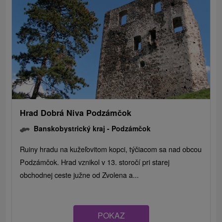
Hrad Dobrá Niva Podzámčok
Banskobystrický kraj -
Podzámčok
Ruiny hradu na kužeľovitom kopci, týčiacom sa nad obcou
Podzámčok. Hrad vznikol v 13. storočí pri starej
obchodnej ceste južne od Zvolena a...
POKAZ