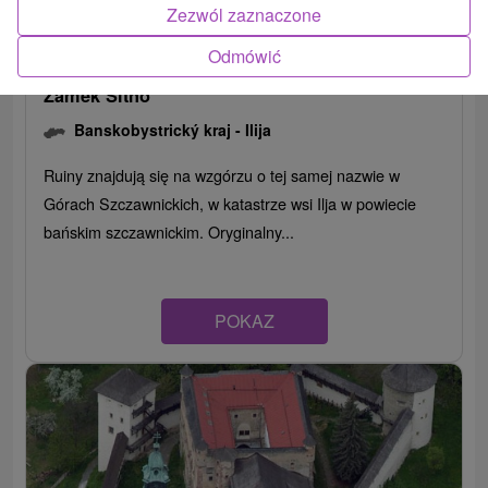
Zezwól zaznaczone
Odmówić
Zamek Sitno
Banskobystrický kraj -
Ilija
Ruiny znajdują się na wzgórzu o tej samej nazwie w
Górach Szczawnickich, w katastrze wsi Ilja w powiecie
bańskim szczawnickim. Oryginalny...
POKAZ