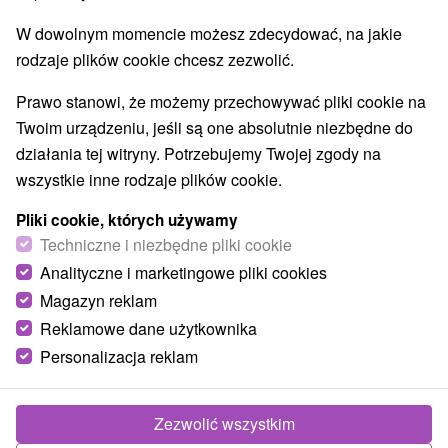
Ośrodki i miasteczka dziecięce
(1)
W dowolnym momencie możesz zdecydować, na jakie
Aquaparki, baseny
Wodospady
(4)
(1)
rodzaje plików cookie chcesz zezwolić.
Zabytki techniki
Atrakcje dla dzieci
Tarcze
(2)
(13)
(1)
Escaperoom
Ogrody botaniczne
(1)
(2)
Prawo stanowi, że możemy przechowywać pliki cookie na
Ogrody zoologiczne i fermy zwierząt
(1)
Twoim urządzeniu, jeśli są one absolutnie niezbędne do
Muzea i galerie
Atrakcje turystyczne
(3)
(13)
działania tej witryny. Potrzebujemy Twojej zgody na
wszystkie inne rodzaje plików cookie.
Wsie i miasta
Pliki cookie, których używamy
Banská Štiavnica
(2)
Podzámčok
(1)
Techniczne i niezbędne pliki cookie
Analityczne i marketingowe pliki cookies
Magazyn reklam
Reklamowe dane użytkownika
Personalizacja reklam
Zezwolić wszystkim