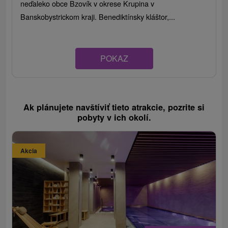
neďaleko obce Bzovík v okrese Krupina v
Banskobystrickom kraji. Benediktínsky kláštor,...
POKAZ
Ak plánujete navštíviť tieto atrakcie, pozrite si
pobyty v ich okolí.
Akcia