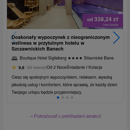
338,24
zł
od
/noc/osoba
Doskonały wypoczynek z nieograniczonym
wellness w przytulnym hotelu w
Szczawnickich Banach
Boutique Hotel Siglisberg
★
★
★
★
Štiavnické Bane
Od 2 Noce
Śniadanie I Kolacja
9,6
(24 recenzji)
Ciesz się spokojnym wypoczynkiem, relaksem, wysoką
jakością usług i komfortem, które sprawią, że każdy dzień
Twojego urlopu będzie przyjemniejszy.
➝ Pokračovať v prehliadaní atrakcií