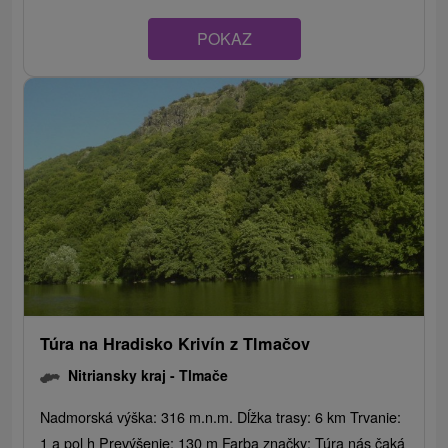
POKAZ
Túra na Hradisko Krivín z Tlmačov
Nitriansky kraj -
Tlmače
Nadmorská výška: 316 m.n.m. Dĺžka trasy: 6 km Trvanie:
1 a pol h Prevýšenie: 130 m Farba značky: Túra nás čaká