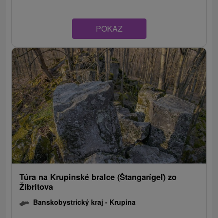
POKAZ
Túra na Krupinské bralce (Štangarígeľ) zo
Žibritova
Banskobystrický kraj -
Krupina