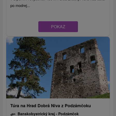
po modrej...
POKAZ
Túra na Hrad Dobrá Niva z Podzámčoku
Banskobystrický kraj -
Podzámčok