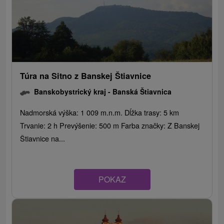
Túra na Sitno z Banskej Štiavnice
Banskobystrický kraj -
Banská Štiavnica
Nadmorská výška: 1 009 m.n.m. Dĺžka trasy: 5 km
Trvanie: 2 h Prevýšenie: 500 m Farba značky: Z Banskej
Štiavnice na...
POKAZ