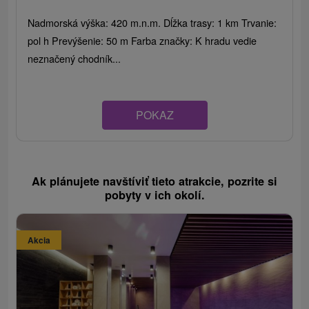
Nadmorská výška: 420 m.n.m. Dĺžka trasy: 1 km Trvanie:
pol h Prevýšenie: 50 m Farba značky: K hradu vedie
neznačený chodník...
POKAZ
Ak plánujete navštíviť tieto atrakcie, pozrite si
pobyty v ich okolí.
Akcia