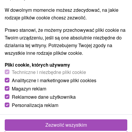
Ośrodki i miasteczka dziecięce
(1)
W dowolnym momencie możesz zdecydować, na jakie
Aquaparki, baseny
Wodospady
(4)
(1)
rodzaje plików cookie chcesz zezwolić.
Zabytki techniki
Atrakcje dla dzieci
Tarcze
(2)
(13)
(1)
Escaperoom
Ogrody botaniczne
(1)
(2)
Prawo stanowi, że możemy przechowywać pliki cookie na
Ogrody zoologiczne i fermy zwierząt
(1)
Twoim urządzeniu, jeśli są one absolutnie niezbędne do
Muzea i galerie
Atrakcje turystyczne
(3)
(13)
działania tej witryny. Potrzebujemy Twojej zgody na
wszystkie inne rodzaje plików cookie.
Wsie i miasta
Pliki cookie, których używamy
Banská Štiavnica
(2)
Tlmače
(1)
Techniczne i niezbędne pliki cookie
Analityczne i marketingowe pliki cookies
Magazyn reklam
Reklamowe dane użytkownika
Personalizacja reklam
Zezwolić wszystkim