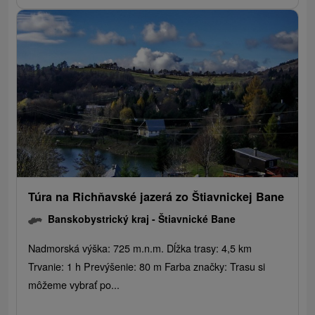
Túra na Richňavské jazerá zo Štiavnickej Bane
Banskobystrický kraj -
Štiavnické Bane
Nadmorská výška: 725 m.n.m. Dĺžka trasy: 4,5 km
Trvanie: 1 h Prevýšenie: 80 m Farba značky: Trasu si
môžeme vybrať po...