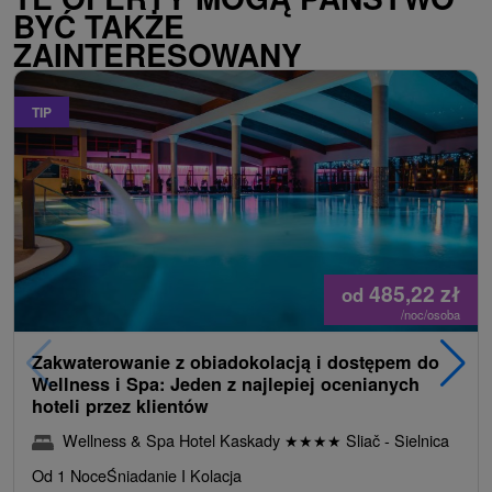
BYĆ TAKŻE
ZAINTERESOWANY
TIP
485,22
zł
od
/noc/osoba
Zakwaterowanie z obiadokolacją i dostępem do
Wellness i Spa: Jeden z najlepiej ocenianych
hoteli przez klientów
Wellness & Spa Hotel Kaskady
★
★
★
★
Sliač - Sielnica
Od 1 Noce
Śniadanie I Kolacja