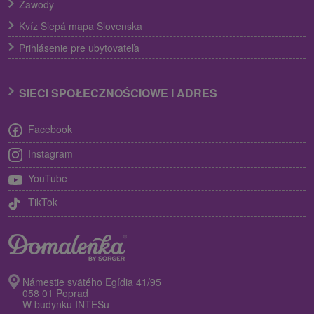
Zawody
Kvíz Slepá mapa Slovenska
Prihlásenie pre ubytovateľa
SIECI SPOŁECZNOŚCIOWE I ADRES
Facebook
Instagram
YouTube
TikTok
Námestie svätého Egídia 41/95
058 01 Poprad
W budynku INTESu