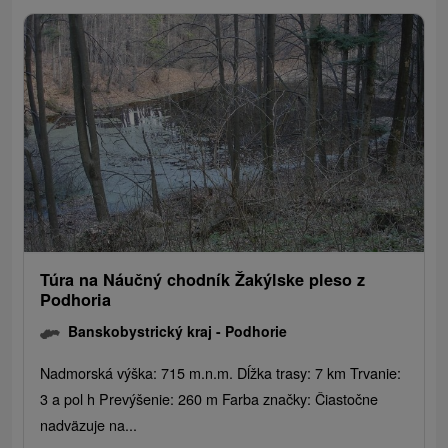
Túra na Náučný chodník Žakýlske pleso z
Podhoria
Banskobystrický kraj -
Podhorie
Nadmorská výška: 715 m.n.m. Dĺžka trasy: 7 km Trvanie:
3 a pol h Prevýšenie: 260 m Farba značky: Čiastočne
nadväzuje na...