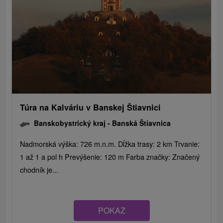
Túra na Kalváriu v Banskej Štiavnici
Banskobystrický kraj -
Banská Štiavnica
Nadmorská výška: 726 m.n.m. Dĺžka trasy: 2 km Trvanie:
1 až 1 a pol h Prevýšenie: 120 m Farba značky: Značený
chodník je...
POKAZ