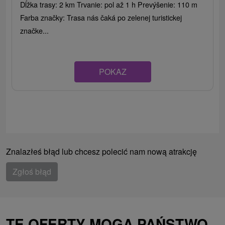
Dĺžka trasy: 2 km Trvanie: pol až 1 h Prevýšenie: 110 m
Farba značky: Trasa nás čaká po zelenej turistickej
značke...
POKAZ
Znalazłeś błąd lub chcesz polecić nam nową atrakcję
Zgłoś błąd
TE OFERTY MOGĄ PAŃSTWO