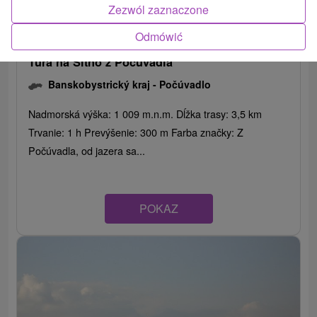
Zezwól zaznaczone
Odmówić
Túra na Sitno z Počúvadla
Banskobystrický kraj -
Počúvadlo
Nadmorská výška: 1 009 m.n.m. Dĺžka trasy: 3,5 km
Trvanie: 1 h Prevýšenie: 300 m Farba značky: Z
Počúvadla, od jazera sa...
POKAZ