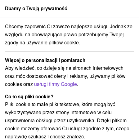
Dbamy o Twoją prywatność
członek grupy
Sorger
Chcemy zapewnić Ci zawsze najlepsze usługi. Jednak ze
Atrakcje na Słowacji
Túry a turistické chodníky
Hont
względu na obowiązujące prawo potrzebujemy Twojej
zgody na używanie plików cookie.
Túry a turistické chodníky Hont
Więcej o personalizacji i pomiarach
Kategorie
Aby wiedzieć, co dzieje się na stronach internetowych
oraz móc dostosować oferty i reklamy, używamy plików
Wszystkie kategorie
Wieże obserwacyjne i chodniki
(4)
cookies oraz
usługi firmy Google
.
Túry a turistické chodníky
(8)
Amfiteatry i kina w przyrodzie
Źródła
(1)
(2)
Co to są pliki cookie?
Parki miejskie i zamkowe
(3)
Pliki cookie to małe pliki tekstowe, które mogą być
Obiekty architektoniczne
Miejsca sakralne
(2)
(2)
wykorzystywane przez strony internetowe w celu
Zamki
Teatry
Skanseny
Jazda konna
(1)
(1)
(2)
(1)
usprawnienia obsługi przez użytkownika. Dzięki plikom
Sporty
Zamki, pałace, ruiny
(1)
(7)
cookie możemy oferować Ci usługi zgodnie z tym, czego
Jeziora, jeziora, zbiorniki wodne
(4)
naprawdę szukasz i chcesz znaleźć.