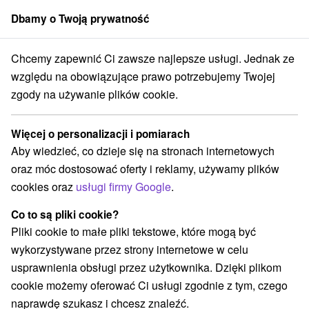
Dbamy o Twoją prywatność
członek grupy
Sorger
Chcemy zapewnić Ci zawsze najlepsze usługi. Jednak ze
Atrakcje na Słowacji
Chaty górskie
Slovenské rudohorie
względu na obowiązujące prawo potrzebujemy Twojej
zgody na używanie plików cookie.
Chaty górskie Slovenské rudohorie
Więcej o personalizacji i pomiarach
Kategorie
Aby wiedzieć, co dzieje się na stronach internetowych
oraz móc dostosować oferty i reklamy, używamy plików
Wszystkie kategorie
Zamki, pałace, ruiny
(5)
cookies oraz
usługi firmy Google
.
Túry a turistické chodníky
(12)
Amfiteatry i kina w przyrodzie
Źródła
(2)
(2)
Co to są pliki cookie?
Parki miejskie i zamkowe
Ośrodek narciarski
(1)
(3)
Pliki cookie to małe pliki tekstowe, które mogą być
Obiekty architektoniczne
Miejsca sakralne
(1)
(4)
wykorzystywane przez strony internetowe w celu
Zamki
Chaty górskie
Skanseny
(1)
(4)
(1)
usprawnienia obsługi przez użytkownika. Dzięki plikom
Jazda konna
Sporty
(1)
(1)
cookie możemy oferować Ci usługi zgodnie z tym, czego
Jeziora, jeziora, zbiorniki wodne
(1)
naprawdę szukasz i chcesz znaleźć.