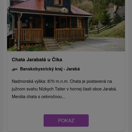
Chata Jarabatá u Čika
Banskobystrický kraj -
Jarabá
Nadmorská výška: 870 m.n.m. Chata je postavená na
južnom svahu Nízkych Tatier v hornej časti obce Jarabá.
Menšia chata s celoročnou...
POKAZ