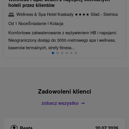
hoteli przez klientów
Wellness & Spa Hotel Kaskady
★
★
★
★
Sliač - Sielnica
Od 1 Noce
Śniadanie I Kolacja
Komfortowe zakwaterowanie z wyżywieniem HB i napojami.
Nieograniczony dostęp do 3000-metrowego spa i wellness,
basenów termalnych, strefy fitness...
Zadowoleni klienci
zobacz wszystko
Beata
20.07.2026