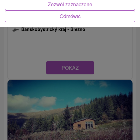
Zezwól zaznaczone
Odmówić
Chata generała MR Štefánika pod Ďumbierom
Banskobystrický kraj -
Brezno
POKAZ