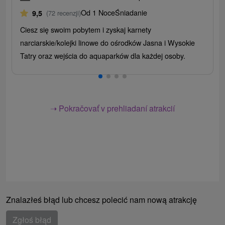
Od 1 Noce
Śniadanie
9,5
(72 recenzji)
Ciesz się swoim pobytem i zyskaj karnety
narciarskie/kolejki linowe do ośrodków Jasna i Wysokie
Tatry oraz wejścia do aquaparków dla każdej osoby.
➝ Pokračovať v prehliadaní atrakcií
Znalazłeś błąd lub chcesz polecić nam nową atrakcję
Zgłoś błąd