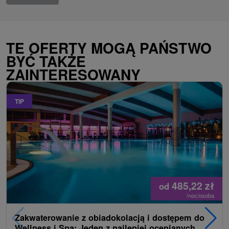
TE OFERTY MOGĄ PAŃSTWO
BYĆ TAKŻE
ZAINTERESOWANY
TIP
485,22
zł
od
/noc/osoba
Zakwaterowanie z obiadokolacją i dostępem do
Wellness i Spa: Jeden z najlepiej ocenianych