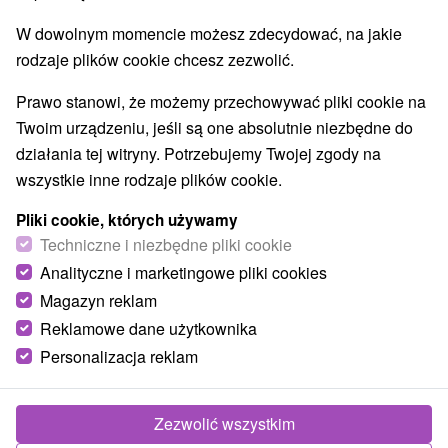
Wieże obserwacyjne i chodniki
(1)
W dowolnym momencie możesz zdecydować, na jakie
Areny laserowe i paintball
Wodospady
(1)
(3)
rodzaje plików cookie chcesz zezwolić.
Pomniki
Zabytki techniki
Atrakcje dla dzieci
(1)
(9)
(9)
Tarcze
Muzea i galerie
Atrakcje turystyczne
(5)
(3)
(13)
Prawo stanowi, że możemy przechowywać pliki cookie na
Atrakcje z adrenaliną
Jaskinie
(1)
(11)
Twoim urządzeniu, jeśli są one absolutnie niezbędne do
działania tej witryny. Potrzebujemy Twojej zgody na
Wsie i miasta
wszystkie inne rodzaje plików cookie.
Šumiac
(1)
Čučma
(1)
Pliki cookie, których używamy
Techniczne i niezbędne pliki cookie
Analityczne i marketingowe pliki cookies
Magazyn reklam
Reklamowe dane użytkownika
Personalizacja reklam
Zezwolić wszystkim