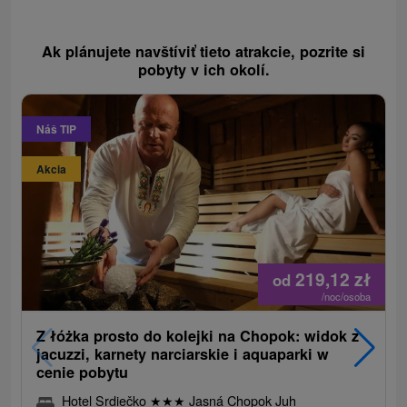
Ak plánujete navštíviť tieto atrakcie, pozrite si
pobyty v ich okolí.
Náš TIP
Akcia
219,12
zł
od
/noc/osoba
Z łóżka prosto do kolejki na Chopok: widok z
jacuzzi, karnety narciarskie i aquaparki w
cenie pobytu
Hotel Srdiečko
★
★
★
Jasná Chopok Juh