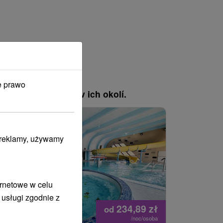
e prawo
, pozrite si pobyty v ich okolí.
Náš TIP
Náš TIP
i reklamy, używamy
Akcia
Akcia
ernetowe w celu
 usługi zgodnie z
234,89
zł
od
/noc/osoba