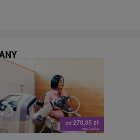
WANY
270,35
zł
od
/noc/osoba