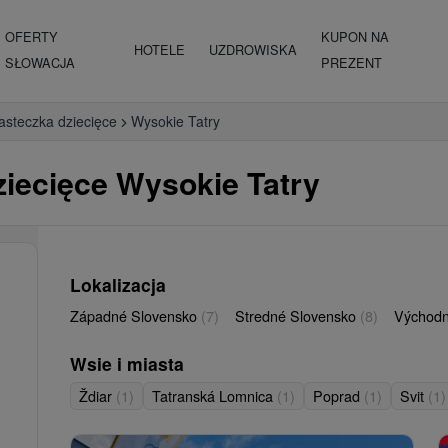
OFERTY
KUPON NA
HOTELE
UZDROWISKA
SŁOWACJA
PREZENT
iasteczka dziecięce
Wysokie Tatry
ziecięce Wysokie Tatry
Lokalizacja
Západné Slovensko
(7)
Stredné Slovensko
(8)
Východn
Wsie i miasta
Ždiar
(1)
Tatranská Lomnica
(1)
Poprad
(1)
Svit
(1)