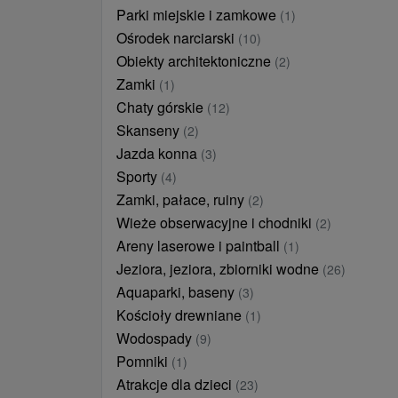
Parki miejskie i zamkowe
(1)
Ośrodek narciarski
(10)
Obiekty architektoniczne
(2)
Zamki
(1)
Chaty górskie
(12)
Skanseny
(2)
Jazda konna
(3)
Sporty
(4)
Zamki, pałace, ruiny
(2)
Wieże obserwacyjne i chodniki
(2)
Areny laserowe i paintball
(1)
Jeziora, jeziora, zbiorniki wodne
(26)
Aquaparki, baseny
(3)
Kościoły drewniane
(1)
Wodospady
(9)
Pomniki
(1)
Atrakcje dla dzieci
(23)