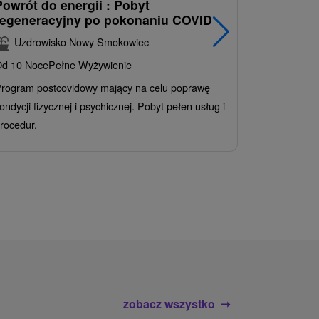
Powrót do energii : Pobyt
Najlepiej
regeneracyjny po pokonaniu COVID
najpopul
korzystn
Uzdrowisko Nowy Smokowiec
INCLUSI
d 10 Noce
Pełne Wyżywienie
Grand 
rogram postcovidowy mający na celu poprawę
Od 2 Noce
A
ondycji fizycznej i psychicznej. Pobyt pełen usług i
Ciesz się z
rocedur.
wrażeń poby
atrakcje wod
zobacz wszystko