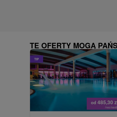
TE OFERTY MOGĄ PAŃ
TIP
485,30
z
od
/noc/oso