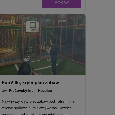
POKAZ
FunVille, kryty plac zabaw
Prešovský kraj -
Hozelec
Największy kryty plac zabaw pod Tatrami, na
terenie spółdzielni rolniczej we wsi Hozelec,
powiat popradzki. Magiczne miejsce pełne