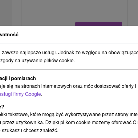
POKAZ
watność
zawsze najlepsze usługi. Jednak ze względu na obowiązując
Ak plánujete navštíviť tieto atrakcie
 zgody na używanie plików cookie.
acji i pomiarach
Náš TIP
eje się na stronach internetowych oraz móc dostosować oferty 
usługi firmy Google
.
e?
 pliki tekstowe, które mogą być wykorzystywane przez strony int
i przez użytkownika. Dzięki plikom cookie możemy oferować Ci
323,53
zł
od
 szukasz i chcesz znaleźć.
/noc/osoba