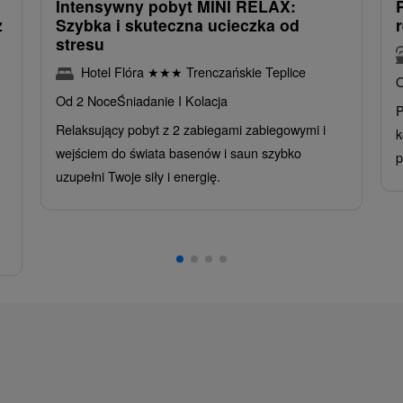
Intensywny pobyt MINI RELAX:
z
Szybka i skuteczna ucieczka od
stresu
Hotel Flóra
★
★
★
Trenczańskie Teplice
O
Od 2 Noce
Śniadanie I Kolacja
P
Relaksujący pobyt z 2 zabiegami zabiegowymi i
k
wejściem do świata basenów i saun szybko
p
uzupełni Twoje siły i energię.