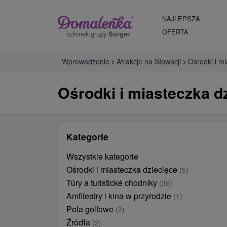
NAJLEPSZA
OFERTA
członek grupy
Sorger
Wprowadzenie
Atrakcje na Słowacji
Ośrodki i m
Ośrodki i miasteczka d
Kategorie
Wszystkie kategorie
Ośrodki i miasteczka dziecięce
(5)
Túry a turistické chodníky
(36)
Amfiteatry i kina w przyrodzie
(1)
Pola golfowe
(2)
Źródła
(2)