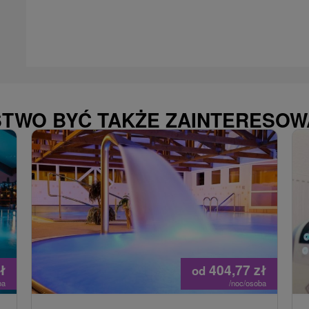
STWO BYĆ TAKŻE ZAINTERESO
ł
404,77
zł
od
ba
/noc/osoba